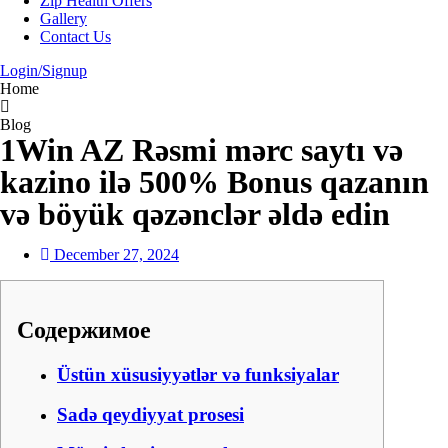
Zip Health Offers
Gallery
Contact Us
Login/Signup
Home
Blog
1Win AZ Rəsmi mərc saytı və
kazino ilə 500% Bonus qazanın
və böyük qəzənclər əldə edin
December 27, 2024
Содержимое
Üstün xüsusiyyətlər və funksiyalar
Sadə qeydiyyat prosesi