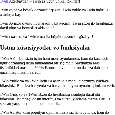
1win
Azerbaycan – 1win az üçün unikal təkliflər!
1win oyna və böyük qazanclar qazan! 1win yukle və 1win indir ilə
asanlıqla başla!
1win Aviator oyunu ilə maraqlı vaxt keçirin! 1win вход ilə hesabınıza
daxil olun və bonusları əldə edin!
1win скачать və 1win вход ilə böyük qazanclar gözləyir!
Üstün xüsusiyyətlər və funksiyalar
1Win AZ – bu, sizin üçün həm mərc oyunlarında, həm də kazinoda
uğur qazanmaq üçün mükəmməl bir seçimdir. Saytımızın əsas
üstünlükləri arasında 500% Bonus mövcuddur, bu da sizə daha çox
qazanmaq imkanı yaradır.
1Win Yukle və ya 1Win Indir ilə asanlıqla mobil cihazınıza yükləyə
bilərsiniz. Bu, sizə hər yerdə və hər zaman oyun oynamaq imkanı verir.
1Win Giriş və ya 1Win Вход ilə hesabınıza asanlıqla daxil ola
bilərsiniz. İstifadəçi dostu interfeys və sürətli yükləmə mərhələləri ilə
sizə ən yaxşı təcrübəni təqdim edirik.
1Win Aviator kimi populyar oyunlarımızla siz həm əyləncə, həm də