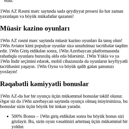
edin.
1Win AZ Rəsmi mərc saytında sadə qeydiyyat prosesi ilə hər zaman
yaxınlaşın və böyük mükafatlar qazanın!
Müasir kazino oyunları
1Win AZ rəsmi mərc saytında müasir kazino oyunları ilə tanış olun!
1Win Aviator kimi populyar oyunlar sizə unudulmaz təcrübələr təqdim
edir. 1Win Giriş etdikdən sonra, 1Win Azerbaycan platformasında
rahatlıqla oyunlara buraxılış əldə edə bilərsiniz. 1Win Yüklə və ya
1Win İndir seçimini edərək, mobil cihazınızda da oyunların keyfiyyətli
təcrübəsini yaşayın. 1Win Oyna və böyük qalib gələn şansınızı
yoxlayın!
Rəqabətli kəmiyyətli bonuslar
1Win AZ-da hər bir oyunçu üçün mükəmməl bonuslar təklif olunur.
Əgər siz də 1Win azerbaycan saytında oyunçu olmaq istəyirsinizsə, bu
bonuslar sizin üçün böyük bir imkan yaradır.
500% Bonus – 1Win giriş etdikdən sonra bu böyük bonus sizi
gözləyir. Bu, sizin oyun vəsaitinizi artırmaq üçün mükəmməl bir
yoldur.