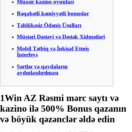
Müasir kazino oyunları
Rəqabətli kəmiyyətli bonuslar
Təhlükəsiz Ödəniş Üsulları
Müştəri Dəstəyi və Dəstək Xidmətləri
Mobil Tətbiq və İnkişaf Etmiş
İnterfeys
Şərtlər və qaydaların
aydınlaşdırılması
1Win AZ Rəsmi mərc saytı və
kazino ilə 500% Bonus qazanın
və böyük qəzənclər əldə edin