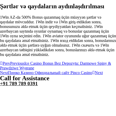
Şərtlər və qaydaların aydınlaşdırılması
1Win AZ-da 500% Bonus qazanmaq üçün müəyyən şərtlər və
qaydalar mövcuddur. 1Win indir və 1Win giriş etdikdən sonra,
bonusunuzu əldə etmək üçün qeydiyyatdan keçməlisiniz. 1Win
azerbaycan saytında oyunlar oynamaq və bonuslar qazanmaq üçün
1Win oyna seçimini edin. 1Win aviator oyununda uğur qazanmaq üçün
bu qaydalara əməl etməlisiniz. 1Win вход etdikdən sonra, bonuslarınızı
əldə etmək üçün şərtlərə uyğun olmalısınız. 1Win скачать və 1Win
azerbaycan tətbiqini yüklədikdən sonra, bonuslarınızı əldə etmək üçün
bu qaydalara əməl etməlisiniz.
Prev
Previous
Ice Casino Bonus Bez Depozytu: Darmowe Spiny &
Prawdziwe Wygrane
Next
Пинко Казино Официальный сайт Pinco Casino
Next
Call for Assistance
+91 789 789 0391