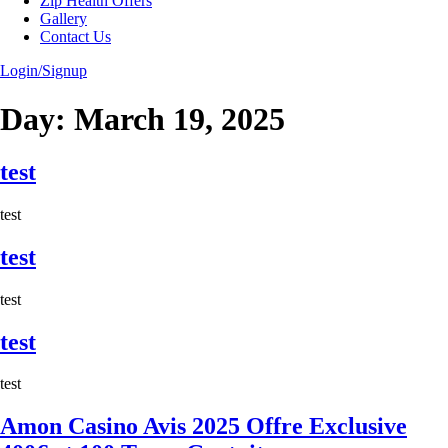
Zip Health Offers
Gallery
Contact Us
Login/Signup
Day:
March 19, 2025
test
test
test
test
test
test
Amon Casino Avis 2025 Offre Exclusive