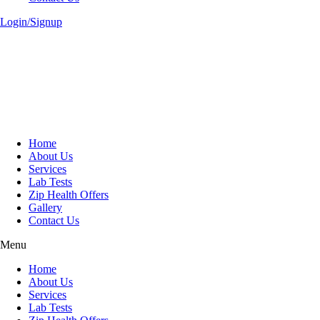
Login/Signup
Home
About Us
Services
Lab Tests
Zip Health Offers
Gallery
Contact Us
Menu
Home
About Us
Services
Lab Tests