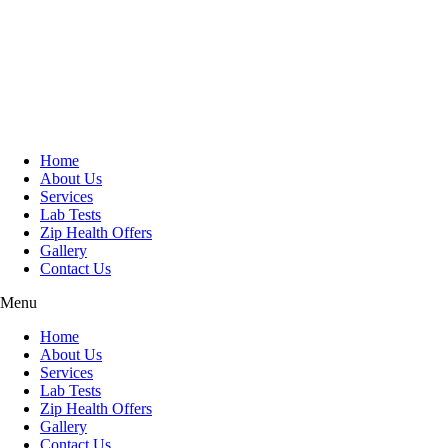
Skip
to
content
Home
About Us
Services
Lab Tests
Zip Health Offers
Gallery
Contact Us
Menu
Home
About Us
Services
Lab Tests
Zip Health Offers
Gallery
Contact Us