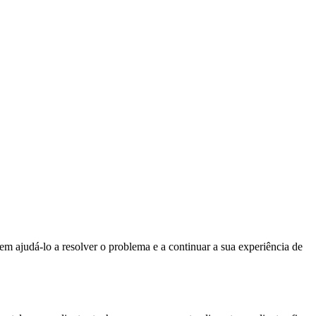
 em ajudá-lo a resolver o problema e a continuar a sua experiência de