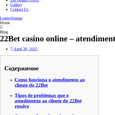
Zip Health Offers
Gallery
Contact Us
Login/Signup
Home
Blog
22Bet casino online – atendiment
April 30, 2025
Содержимое
Como funciona o atendimento ao
cliente do 22Bet
Tipos de problemas que o
atendimento ao cliente do 22Bet
resolve