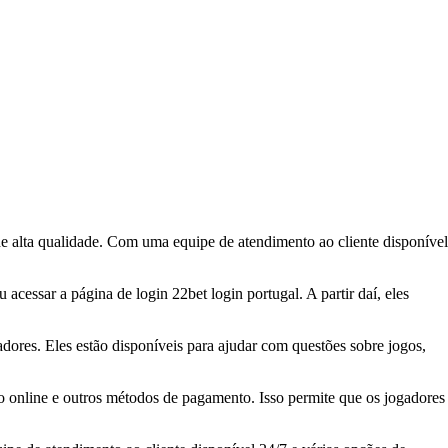
de alta qualidade. Com uma equipe de atendimento ao cliente disponível
cessar a página de login 22bet login portugal. A partir daí, eles
adores. Eles estão disponíveis para ajudar com questões sobre jogos,
o online e outros métodos de pagamento. Isso permite que os jogadores