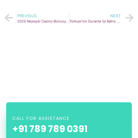
PREVIOUS
NEXT
2025 Nejlepší Casino Bonusy & Free Spiny Zdarma
Türkiye’nin Durante İyi Bahis Şirketi Ve Online Casino
CALL FOR ASSISTANCE
+91 789 789 0391