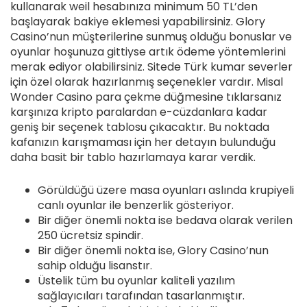
kullanarak weil hesabınıza minimum 50 TL’den
başlayarak bakiye eklemesi yapabilirsiniz. Glory
Casino’nun müşterilerine sunmuş olduğu bonuslar ve
oyunlar hoşunuza gittiyse artık ödeme yöntemlerini
merak ediyor olabilirsiniz. Sitede Türk kumar severler
için özel olarak hazırlanmış seçenekler vardır. Misal
Wonder Casino para çekme düğmesine tıklarsanız
karşınıza kripto paralardan e-cüzdanlara kadar
geniş bir seçenek tablosu çıkacaktır. Bu noktada
kafanızın karışmaması için her detayın bulunduğu
daha basit bir tablo hazırlamaya karar verdik.
Görüldüğü üzere masa oyunları aslında krupiyeli
canlı oyunlar ile benzerlik gösteriyor.
Bir diğer önemli nokta ise bedava olarak verilen
250 ücretsiz spindir.
Bir diğer önemli nokta ise, Glory Casino’nun
sahip olduğu lisanstır.
Üstelik tüm bu oyunlar kaliteli yazılım
sağlayıcıları tarafından tasarlanmıştır.