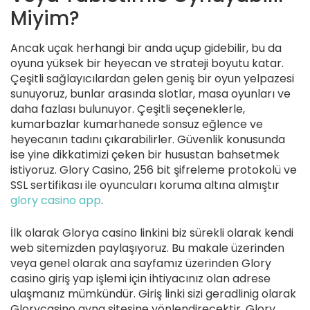
Miyim?
Ancak uçak herhangi bir anda uçup gidebilir, bu da
oyuna yüksek bir heyecan ve strateji boyutu katar.
Çeşitli sağlayıcılardan gelen geniş bir oyun yelpazesi
sunuyoruz, bunlar arasında slotlar, masa oyunları ve
daha fazlası bulunuyor. Çeşitli seçeneklerle,
kumarbazlar kumarhanede sonsuz eğlence ve
heyecanın tadını çıkarabilirler. Güvenlik konusunda
ise yine dikkatimizi çeken bir husustan bahsetmek
istiyoruz. Glory Casino, 256 bit şifreleme protokolü ve
SSL sertifikası ile oyuncuları koruma altına almıştır
glory casino app
.
İlk olarak Glorya casino linkini biz sürekli olarak kendi
web sitemizden paylaşıyoruz. Bu makale üzerinden
veya genel olarak ana sayfamız üzerinden Glory
casino giriş yap işlemi için ihtiyacınız olan adrese
ulaşmanız mümkündür. Giriş linki sizi geradlinig olarak
Glorycasino ayna sitesine yönlendirecektir. Glory