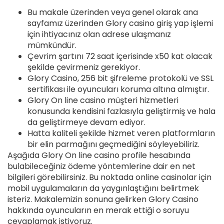
Bu makale üzerinden veya genel olarak ana
sayfamız üzerinden Glory casino giriş yap işlemi
için ihtiyacınız olan adrese ulaşmanız
mümkündür.
Çevrim şartını 72 saat içerisinde x50 kat olacak
şekilde çevirmeniz gerekiyor.
Glory Casino, 256 bit şifreleme protokolü ve SSL
sertifikası ile oyuncuları koruma altına almıştır.
Glory On line casino müşteri hizmetleri
konusunda kendisini fazlasıyla geliştirmiş ve hala
da geliştirmeye devam ediyor.
Hatta kaliteli şekilde hizmet veren platformların
bir elin parmağını geçmediğini söyleyebiliriz.
Aşağıda Glory On line casino profile hesabında
bulabileceğiniz ödeme yöntemlerine dair en net
bilgileri görebilirsiniz. Bu noktada online casinolar için
mobil uygulamaların da yaygınlaştığını belirtmek
isteriz. Makalemizin sonuna gelirken Glory Casino
hakkında oyuncuların en merak ettiği o soruyu
cevaplamak istiyoruz.