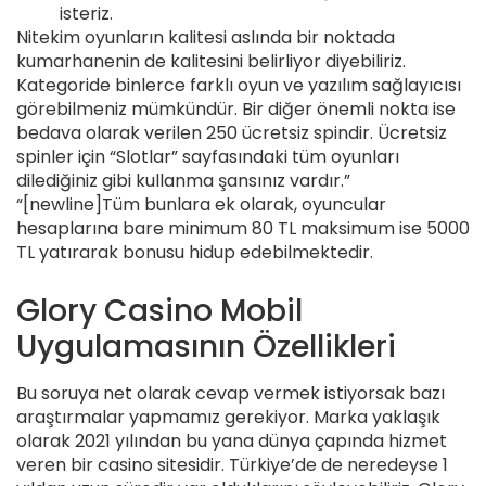
isteriz.
Nitekim oyunların kalitesi aslında bir noktada
kumarhanenin de kalitesini belirliyor diyebiliriz.
Kategoride binlerce farklı oyun ve yazılım sağlayıcısı
görebilmeniz mümkündür. Bir diğer önemli nokta ise
bedava olarak verilen 250 ücretsiz spindir. Ücretsiz
spinler için “Slotlar” sayfasındaki tüm oyunları
dilediğiniz gibi kullanma şansınız vardır.”
“[newline]Tüm bunlara ek olarak, oyuncular
hesaplarına bare minimum 80 TL maksimum ise 5000
TL yatırarak bonusu hidup edebilmektedir.
Glory Casino Mobil
Uygulamasının Özellikleri
Bu soruya net olarak cevap vermek istiyorsak bazı
araştırmalar yapmamız gerekiyor. Marka yaklaşık
olarak 2021 yılından bu yana dünya çapında hizmet
veren bir casino sitesidir. Türkiye’de de neredeyse 1