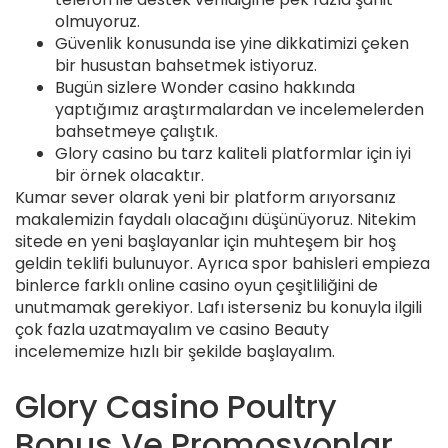
olmuyoruz.
Güvenlik konusunda ise yine dikkatimizi çeken
bir husustan bahsetmek istiyoruz.
Bugün sizlere Wonder casino hakkında
yaptığımız araştırmalardan ve incelemelerden
bahsetmeye çalıştık.
Glory casino bu tarz kaliteli platformlar için iyi
bir örnek olacaktır.
Kumar sever olarak yeni bir platform arıyorsanız
makalemizin faydalı olacağını düşünüyoruz. Nitekim
sitede en yeni başlayanlar için muhteşem bir hoş
geldin teklifi bulunuyor. Ayrıca spor bahisleri empieza
binlerce farklı online casino oyun çeşitliliğini de
unutmamak gerekiyor. Lafı isterseniz bu konuyla ilgili
çok fazla uzatmayalım ve casino Beauty
incelememize hızlı bir şekilde başlayalım.
Glory Casino Poultry
Bonus Ve Promosyonlar