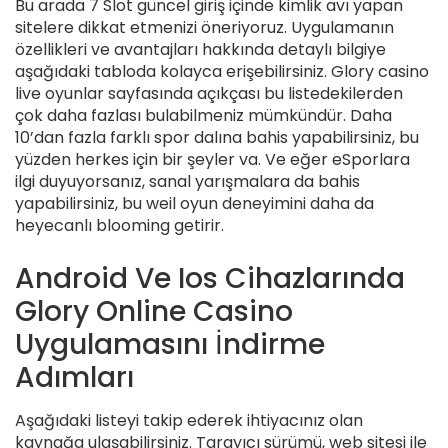
Bu arada 7 Slot güncel giriş içinde kimlik avı yapan
sitelere dikkat etmenizi öneriyoruz. Uygulamanın
özellikleri ve avantajları hakkında detaylı bilgiye
aşağıdaki tabloda kolayca erişebilirsiniz. Glory casino
live oyunlar sayfasında açıkçası bu listedekilerden
çok daha fazlası bulabilmeniz mümkündür. Daha
10’dan fazla farklı spor dalına bahis yapabilirsiniz, bu
yüzden herkes için bir şeyler va. Ve eğer eSporlara
ilgi duyuyorsanız, sanal yarışmalara da bahis
yapabilirsiniz, bu weil oyun deneyimini daha da
heyecanlı blooming getirir.
Android Ve Ios Cihazlarında
Glory Online Casino
Uygulamasını İndirme
Adımları
Aşağıdaki listeyi takip ederek ihtiyacınız olan
kaynağa ulaşabilirsiniz. Tarayıcı sürümü, web sitesi ile