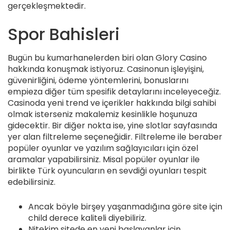
gerçekleşmektedir.
Spor Bahisleri
Bugün bu kumarhanelerden biri olan Glory Casino
hakkında konuşmak istiyoruz. Casinonun işleyişini,
güvenirliğini, ödeme yöntemlerini, bonuslarını
empieza diğer tüm spesifik detaylarını inceleyeceğiz.
Casinoda yeni trend ve içerikler hakkında bilgi sahibi
olmak isterseniz makalemiz kesinlikle hoşunuza
gidecektir. Bir diğer nokta ise, yine slotlar sayfasında
yer alan filtreleme seçeneğidir. Filtreleme ile beraber
popüler oyunlar ve yazılım sağlayıcıları için özel
aramalar yapabilirsiniz. Misal popüler oyunlar ile
birlikte Türk oyuncuların en sevdiği oyunları tespit
edebilirsiniz.
Ancak böyle birşey yaşanmadığına göre site için
child derece kaliteli diyebiliriz.
Nitekim sitede en yeni başlayanlar için