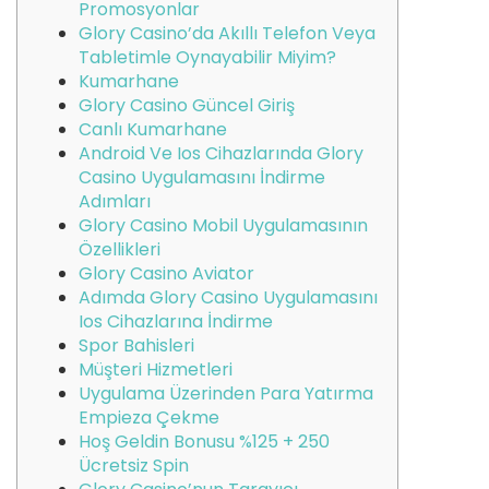
Promosyonlar
Glory Casino’da Akıllı Telefon Veya
Tabletimle Oynayabilir Miyim?
Kumarhane
Glory Casino Güncel Giriş
Canlı Kumarhane
Android Ve Ios Cihazlarında Glory
Casino Uygulamasını İndirme
Adımları
Glory Casino Mobil Uygulamasının
Özellikleri
Glory Casino Aviator
Adımda Glory Casino Uygulamasını
Ios Cihazlarına İndirme
Spor Bahisleri
Müşteri Hizmetleri
Uygulama Üzerinden Para Yatırma
Empieza Çekme
Hoş Geldin Bonusu %125 + 250
Ücretsiz Spin