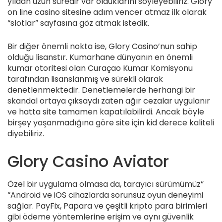
yıldan uzun süredir var olduklarını söyleyebiliriz. Glory
on line casino sitesine adım vencer atmaz ilk olarak
“slotlar” sayfasına göz atmak istedik.
Bir diğer önemli nokta ise, Glory Casino’nun sahip
olduğu lisanstır. Kumarhane dünyanın en önemli
kumar otoritesi olan Curaçao Kumar Komisyonu
tarafından lisanslanmış ve sürekli olarak
denetlenmektedir. Denetlemelerde herhangi bir
skandal ortaya çıksaydı zaten ağır cezalar uygulanır
ve hatta site tamamen kapatılabilirdi. Ancak böyle
birşey yaşanmadığına göre site için kid derece kaliteli
diyebiliriz.
Glory Casino Aviator
Özel bir uygulama olmasa da, tarayıcı sürümümüz”
“Android ve iOS cihazlarda sorunsuz oyun deneyimi
sağlar. PayFix, Papara ve çeşitli kripto para birimleri
gibi ödeme yöntemlerine erişim ve aynı güvenlik