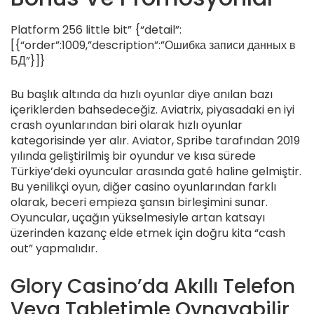
Platform 256 little bit” {“detail”:
[{“order”:1009,”description”:”Ошибка записи данных в
БД”}]}
Bu başlık altında da hızlı oyunlar diye anılan bazı
içeriklerden bahsedeceğiz. Aviatrix, piyasadaki en iyi
crash oyunlarından biri olarak hızlı oyunlar
kategorisinde yer alır. Aviator, Spribe tarafından 2019
yılında geliştirilmiş bir oyundur ve kısa sürede
Türkiye’deki oyuncular arasında gaté haline gelmiştir.
Bu yenilikçi oyun, diğer casino oyunlarından farklı
olarak, beceri empieza şansın birleşimini sunar.
Oyuncular, uçağın yükselmesiyle artan katsayı
üzerinden kazanç elde etmek için doğru kita “cash
out” yapmalıdır.
Glory Casino’da Akıllı Telefon
Veya Tabletimle Oynayabilir