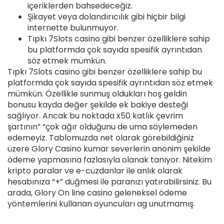
içeriklerden bahsedeceğiz.
Şikayet veya dolandırıcılık gibi hiçbir bilgi
internette bulunmuyor.
Tıpkı 7Slots casino gibi benzer özelliklere sahip
bu platformda çok sayıda spesifik ayrıntıdan
söz etmek mümkün.
Tıpkı 7Slots casino gibi benzer özelliklere sahip bu
platformda çok sayıda spesifik ayrıntıdan söz etmek
mümkün. Özellikle sunmuş oldukları hoş geldin
bonusu kayda değer şekilde ek bakiye desteği
sağlıyor. Ancak bu noktada x50 katlık çevrim
şartının” “çok ağır olduğunu de uma söylemeden
edemeyiz. Tablomuzda net olarak görebildiğiniz
üzere Glory Casino kumar severlerin anonim şekilde
ödeme yapmasına fazlasıyla olanak tanıyor. Nitekim
kripto paralar ve e-cüzdanlar ile anlık olarak
hesabınıza “+” düğmesi ile paranızı yatırabilirsiniz. Bu
arada, Glory On line casino geleneksel ödeme
yöntemlerini kullanan oyuncuları ag unutmamış.