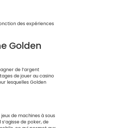
 fonction des expériences
ne Golden
gagner de l’argent
ntages de jouer au casino
our lesquelles Golden
ux jeux de machines à sous
l s’agisse de poker, de