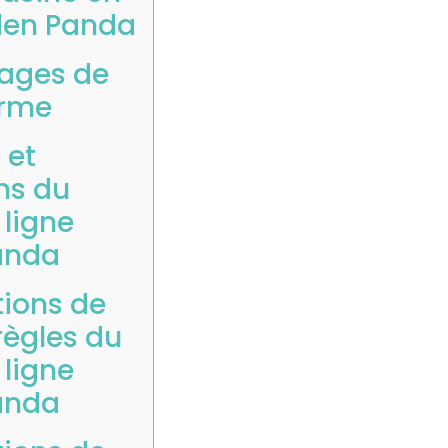
den Panda
tages de
orme
 et
ns du
 ligne
anda
tions de
 règles du
 ligne
anda