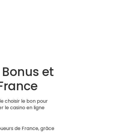
 Bonus et
 France
de choisir le bon pour
r le casino en ligne
oueurs de France, grâce