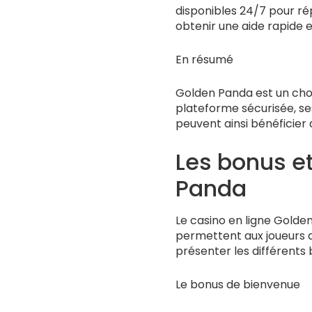
disponibles 24/7 pour ré
obtenir une aide rapide 
En résumé
Golden Panda est un choix
plateforme sécurisée, ses
peuvent ainsi bénéficier 
Les bonus e
Panda
Le casino en ligne Golde
permettent aux joueurs de
présenter les différents
Le bonus de bienvenue