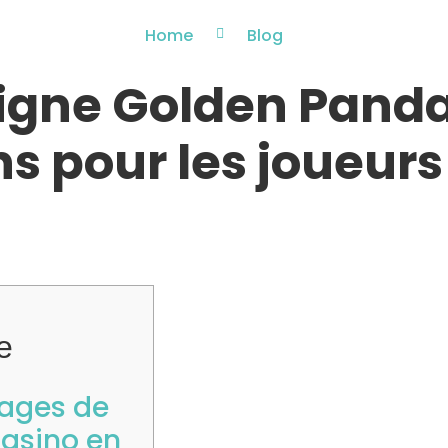
Home
Blog
ligne Golden Panda
s pour les joueurs
е
tages de
casino en