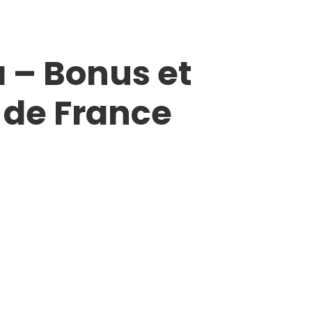
 – Bonus et
 de France