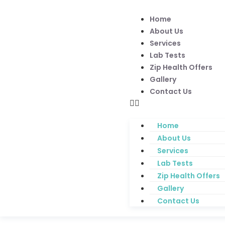
Home
About Us
Services
Lab Tests
Zip Health Offers
Gallery
Contact Us
Home
About Us
Services
Lab Tests
Zip Health Offers
Gallery
Contact Us