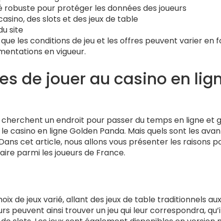
é robuste pour protéger les données des joueurs
casino, des slots et des jeux de table
du site
 que les conditions de jeu et les offres peuvent varier en
ementations en vigueur.
es de jouer au casino en lig
i cherchent un endroit pour passer du temps en ligne et 
 le casino en ligne Golden Panda. Mais quels sont les ava
ans cet article, nous allons vous présenter les raisons p
aire parmi les joueurs de France.
ix de jeux varié, allant des jeux de table traditionnels a
urs peuvent ainsi trouver un jeu qui leur correspondra, qu’i