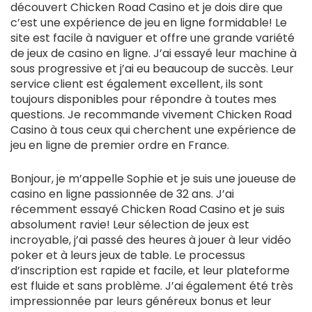
découvert Chicken Road Casino et je dois dire que
c’est une expérience de jeu en ligne formidable! Le
site est facile à naviguer et offre une grande variété
de jeux de casino en ligne. J’ai essayé leur machine à
sous progressive et j’ai eu beaucoup de succès. Leur
service client est également excellent, ils sont
toujours disponibles pour répondre à toutes mes
questions. Je recommande vivement Chicken Road
Casino à tous ceux qui cherchent une expérience de
jeu en ligne de premier ordre en France.
Bonjour, je m’appelle Sophie et je suis une joueuse de
casino en ligne passionnée de 32 ans. J’ai
récemment essayé Chicken Road Casino et je suis
absolument ravie! Leur sélection de jeux est
incroyable, j’ai passé des heures à jouer à leur vidéo
poker et à leurs jeux de table. Le processus
d’inscription est rapide et facile, et leur plateforme
est fluide et sans problème. J’ai également été très
impressionnée par leurs généreux bonus et leur