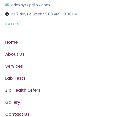
admin@zipclinik.com
All 7 days a week : 9.00 AM - 9.00 PM
PAGES
Home
About Us
Services
Lab Tests
Zip Health Offers
Gallery
Contact Us