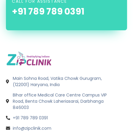
CALL FOR ASSISTANCE
+91 789 789 0391
Main Sohna Road, Vatika Chowk Gurugram,
(122001) Haryana, India
Bihar office Medical Care Centre Campus VIP
Road, Benta Chowk Laheriasarai, Darbhanga
846003
+91 789 789 0391
info@zipclinik.com