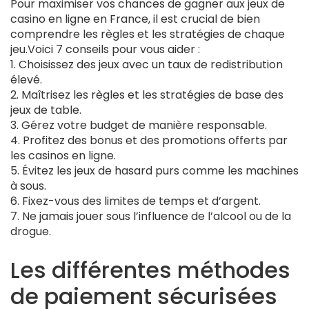
Pour maximiser vos chances de gagner aux jeux de
casino en ligne en France, il est crucial de bien
comprendre les règles et les stratégies de chaque
jeu.Voici 7 conseils pour vous aider :
1. Choisissez des jeux avec un taux de redistribution
élevé.
2. Maîtrisez les règles et les stratégies de base des
jeux de table.
3. Gérez votre budget de manière responsable.
4. Profitez des bonus et des promotions offerts par
les casinos en ligne.
5. Évitez les jeux de hasard purs comme les machines
à sous.
6. Fixez-vous des limites de temps et d’argent.
7. Ne jamais jouer sous l’influence de l’alcool ou de la
drogue.
Les différentes méthodes
de paiement sécurisées