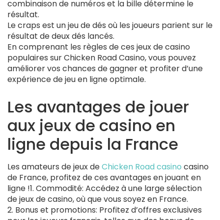
combinaison de numéros et la bille détermine le
résultat.
Le craps est un jeu de dés où les joueurs parient sur le
résultat de deux dés lancés.
En comprenant les règles de ces jeux de casino
populaires sur Chicken Road Casino, vous pouvez
améliorer vos chances de gagner et profiter d’une
expérience de jeu en ligne optimale.
Les avantages de jouer
aux jeux de casino en
ligne depuis la France
Les amateurs de jeux de
Chicken Road casino
casino
de France, profitez de ces avantages en jouant en
ligne !1. Commodité: Accédez à une large sélection
de jeux de casino, où que vous soyez en France.
2. Bonus et promotions: Profitez d’offres exclusives