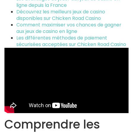
ligne depuis la France
Découvrez les meilleurs jeux de casino
disponibles sur Chicken Road Casino
Comment maximiser vos chances de gagner
aux jeux de casino en ligne
Les différentes méthodes de paiement
sécurisées acceptées sur Chicken Road Casino
Comprendre les