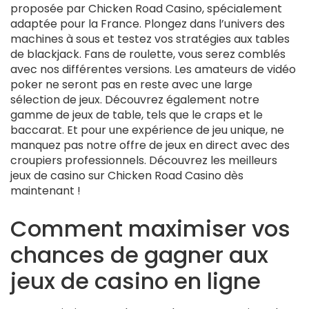
proposée par Chicken Road Casino, spécialement
adaptée pour la France. Plongez dans l’univers des
machines à sous et testez vos stratégies aux tables
de blackjack. Fans de roulette, vous serez comblés
avec nos différentes versions. Les amateurs de vidéo
poker ne seront pas en reste avec une large
sélection de jeux. Découvrez également notre
gamme de jeux de table, tels que le craps et le
baccarat. Et pour une expérience de jeu unique, ne
manquez pas notre offre de jeux en direct avec des
croupiers professionnels. Découvrez les meilleurs
jeux de casino sur Chicken Road Casino dès
maintenant !
Comment maximiser vos
chances de gagner aux
jeux de casino en ligne