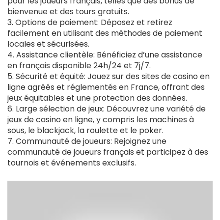
pour les joueurs français, telles que des bonus de
bienvenue et des tours gratuits.
3. Options de paiement: Déposez et retirez
facilement en utilisant des méthodes de paiement
locales et sécurisées.
4. Assistance clientèle: Bénéficiez d’une assistance
en français disponible 24h/24 et 7j/7.
5. Sécurité et équité: Jouez sur des sites de casino en
ligne agréés et réglementés en France, offrant des
jeux équitables et une protection des données.
6. Large sélection de jeux: Découvrez une variété de
jeux de casino en ligne, y compris les machines à
sous, le blackjack, la roulette et le poker.
7. Communauté de joueurs: Rejoignez une
communauté de joueurs français et participez à des
tournois et événements exclusifs.