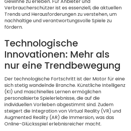
Gewinne zu erleben. Für Anbieter und
Verbraucherschützer ist es essenziell, die aktuellen
Trends und Herausforderungen zu verstehen, um
nachhaltige und verantwortungsvolle Spiele zu
fördern.
Technologische
Innovationen: Mehr als
nur eine Trendbewegung
Der technologische Fortschritt ist der Motor für eine
sich stetig wandelnde Branche. Künstliche Intelligenz
(KI) und maschinelles Lernen ermöglichen
personalisierte Spielerlebnisse, die auf die
individuellen Vorlieben abgestimmt sind. Zudem
steigert die Integration von Virtual Reality (VR) und
Augmented Reality (AR) die Immersion, was das
Online-Glücksspiel erlebnisreicher macht.