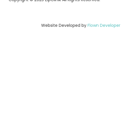
Website Developed by
Flown Developer