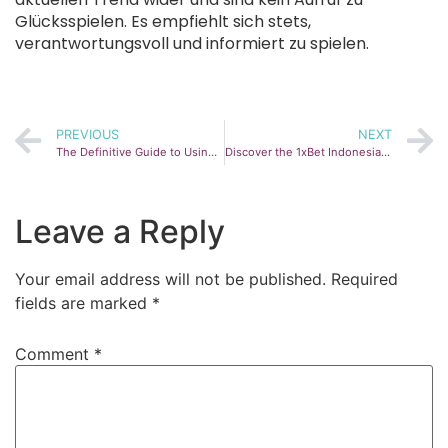
Glücksspielen. Es empfiehlt sich stets,
verantwortungsvoll und informiert zu spielen.
PREVIOUS
NEXT
The Definitive Guide to Using Atomic Wallet for All Your Crypto Needs
Discover the 1xBet Indonesia Download APP for Seamless Betting 28
Leave a Reply
Your email address will not be published.
Required
fields are marked
*
Comment
*