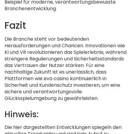
Beispiel für moderne, verantwortungsbewusste
Branchenentwicklung.
Fazit
Die Branche steht vor bedeutenden
Herausforderungen und Chancen. Innovationen wie
KI und VR revolutionieren das Spielerlebnis, während
strengere Regulierungen und Sicherheitsstandards
das Vertrauen der Nutzer stärken. Für eine
nachhaltige Zukunft ist es unerlässlich, dass
Plattformen wie eva casino kontinuierlich in
Sicherheit und Kundenschutz investieren, um eine
sichere und verantwortungsvolle
Glücksspielumgebung zu gewährleisten.
Hinweis:
Die hier dargestellten Entwicklungen spiegeln den
aktuellen Trend wider und sind kein Aufruf zu