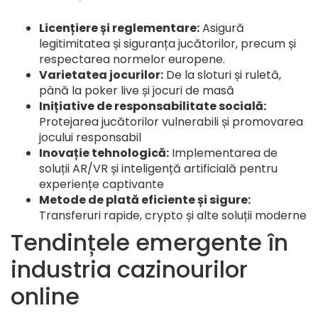
Licențiere și reglementare:
Asigură
legitimitatea și siguranța jucătorilor, precum și
respectarea normelor europene.
Varietatea jocurilor:
De la sloturi și ruletă,
până la poker live și jocuri de masă
Inițiative de responsabilitate socială:
Protejarea jucătorilor vulnerabili și promovarea
jocului responsabil
Inovație tehnologică:
Implementarea de
soluții AR/VR și inteligență artificială pentru
experiențe captivante
Metode de plată eficiente și sigure:
Transferuri rapide, crypto și alte soluții moderne
Tendințele emergente în
industria cazinourilor
online