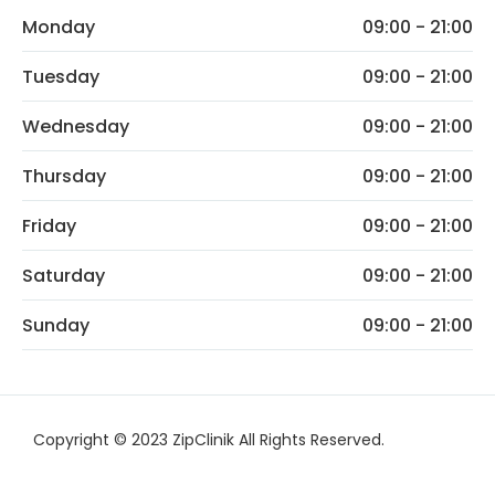
Monday
09:00 - 21:00
Tuesday
09:00 - 21:00
Wednesday
09:00 - 21:00
Thursday
09:00 - 21:00
Friday
09:00 - 21:00
Saturday
09:00 - 21:00
Sunday
09:00 - 21:00
Copyright © 2023 ZipClinik All Rights Reserved.