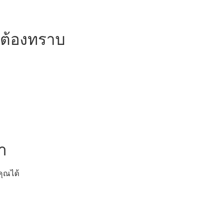
ะต้องทราบ
า
ุณได้