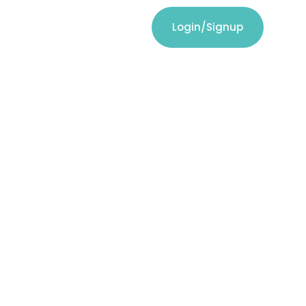
Login/Signup