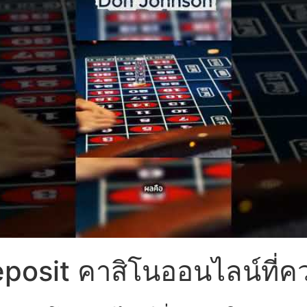
eposit คาสิโนออนไลน์ที่ค