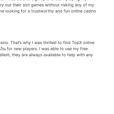
try out their slot games without risking any of my
e looking for a trustworthy and fun online casino
no. That’s why I was thrilled to find TopX online
งิน for new players. I was able to use my free
llent, they are always available to help with any