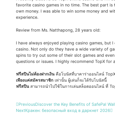
favorite casino games in no time. The best part is 
own money. I was able to win some money and withd
experience.
Review from Ms. Natthapong, 28 years old:
I have always enjoyed playing casino games, but I 
casino. Not only do they have a wide variety of gam
spins to try out some of their slot games and even 
questions or issues. I highly recommend TopX for a
ฟรีสปินไม่ต้องฝากเงิน
คือโบนัสที่บาคาร่าออนไลน์ TopX ให้
เพียงแค่สมัครสมาชิก
เท่านั้น ผู้เล่นก็จะได้รับโบนัสนี้
ฟรีสปิน
สามารถนำไปใช้ในการเล่นสล็อตออนไลน์ ที่ Top
Previous
Discover the Key Benefits of SafePal Wal
Next
Кракен: безопасный вход в даркнет 2026