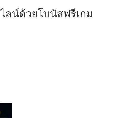
ไลน์ด้วยโบนัสฟรีเกม