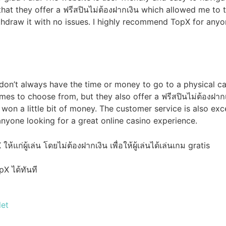
that they offer a ฟรีสปินไม่ต้องฝากเงิน which allowed me to 
raw it with no issues. I highly recommend TopX for anyon
don’t always have the time or money to go to a physical casi
es to choose from, but they also offer a ฟรีสปินไม่ต้องฝากเ
won a little bit of money. The customer service is also exce
nyone looking for a great online casino experience.
แก่ผู้เล่น โดยไม่ต้องฝากเงิน เพื่อให้ผู้เล่นได้เล่นเกม gratis
X ได้ทันที
let