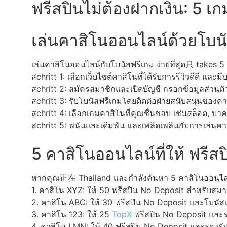
ฟรีสปินไม่ต้องฝากเงิน: 5 เ
เล่นคาสิโนออนไลน์ด้วยโบนั
เล่นคาสิโนออนไลน์กับโบนัสฟรีเกม ง่ายที่สุด只 takes 5 
สchritt 1: เลือกเว็บไซต์คาสิโนที่ได้รับการรีวิวดีดี และมี
สchritt 2: สมัครสมาชิกและเปิดบัญชี กรอกข้อมูลส่วนตัว
สchritt 3: รับโบนัสฟรีเกมโดยติดต่อฝ่ายสนับสนุนของคา
สchritt 4: เลือกเกมคาสิโนที่คุณชื่นชอบ เช่นสล็อต, บาคา
สchritt 5: พนันและเดิมพัน และเพลิดเพลินกับการเล่นค
5 คาสิโนออนไลน์ที่ให้ ฟรี
หากคุณ正在 Thailand และกำลังค้นหา 5 คาสิโนออนไลน์ที
1. คาสิโน XYZ: ให้ 50 ฟรีสปิน No Deposit สำหรับสมา
2. คาสิโน ABC: ให้ 30 ฟรีสปิน No Deposit และโบนัสเพ
3. คาสิโน 123: ให้ 25
TopX
ฟรีสปิน No Deposit และร
4. คาสิโน LMN: ให้ 40 ฟรีสปิน No Deposit และรองรับ