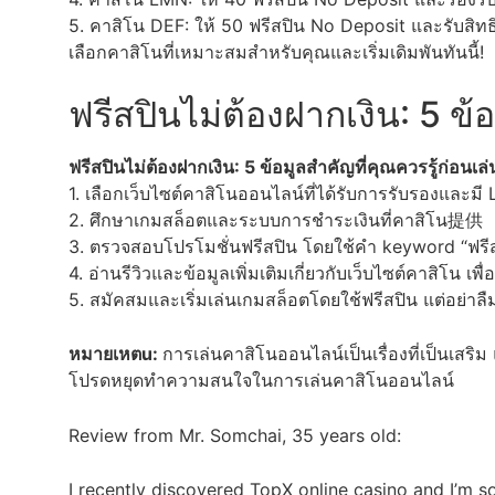
5. คาสิโน DEF: ให้ 50 ฟรีสปิน No Deposit และรับสิทธิ
เลือกคาสิโนที่เหมาะสมสำหรับคุณและเริ่มเดิมพันทันนี้!
ฟรีสปินไม่ต้องฝากเงิน: 5 ข
ฟรีสปินไม่ต้องฝากเงิน: 5 ข้อมูลสำคัญที่คุณควรรู้ก่อนเ
1. เลือกเว็บไซต์คาสิโนออนไลน์ที่ได้รับการรับรองและ
2. ศึกษาเกมสล็อตและระบบการชำระเงินที่คาสิโน提供
3. ตรวจสอบโปรโมชั่นฟรีสปิน โดยใช้คำ keyword “ฟรีสปินไ
4. อ่านรีวิวและข้อมูลเพิ่มเติมเกี่ยวกับเว็บไซต์คาสิโน 
5. สมัคสมและเริ่มเล่นเกมสล็อตโดยใช้ฟรีสปิน แต่อย่า
หมายเหตu:
การเล่นคาสิโนออนไลน์เป็นเรื่องที่เป็นเสร
โปรดหยุดทำความสนใจในการเล่นคาสิโนออนไลน์
Review from Mr. Somchai, 35 years old:
I recently discovered TopX online casino and I’m so