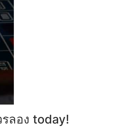
วรลอง today!