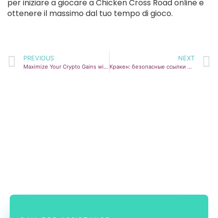
per iniziare a giocare a Chicken Cross Road online e
ottenere il massimo dal tuo tempo di gioco.
PREVIOUS
NEXT
Maximize Your Crypto Gains with Raydium Swap Today
Кракен: безопасные ссылки для доступа в даркнет 2026