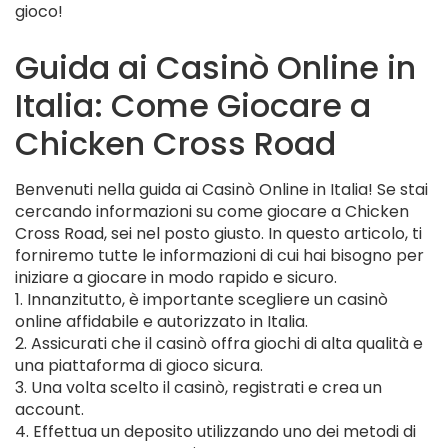
gioco!
Guida ai Casinò Online in
Italia: Come Giocare a
Chicken Cross Road
Benvenuti nella guida ai Casinò Online in Italia! Se stai
cercando informazioni su come giocare a Chicken
Cross Road, sei nel posto giusto. In questo articolo, ti
forniremo tutte le informazioni di cui hai bisogno per
iniziare a giocare in modo rapido e sicuro.
1. Innanzitutto, è importante scegliere un casinò
online affidabile e autorizzato in Italia.
2. Assicurati che il casinò offra giochi di alta qualità e
una piattaforma di gioco sicura.
3. Una volta scelto il casinò, registrati e crea un
account.
4. Effettua un deposito utilizzando uno dei metodi di