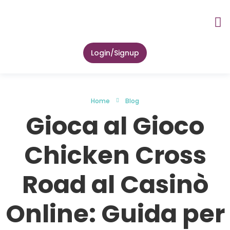
About Us
Lab Tes
Zip Health 
Contact Us
Login/Signup
Home
Blog
Gioca al Gioco
Chicken Cross
Road al Casinò
Online: Guida per