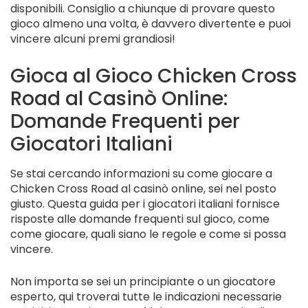
disponibili. Consiglio a chiunque di provare questo
gioco almeno una volta, è davvero divertente e puoi
vincere alcuni premi grandiosi!
Gioca al Gioco Chicken Cross
Road al Casinò Online:
Domande Frequenti per
Giocatori Italiani
Se stai cercando informazioni su come giocare a
Chicken Cross Road al casinò online, sei nel posto
giusto. Questa guida per i giocatori italiani fornisce
risposte alle domande frequenti sul gioco, come
come giocare, quali siano le regole e come si possa
vincere.
Non importa se sei un principiante o un giocatore
esperto, qui troverai tutte le indicazioni necessarie