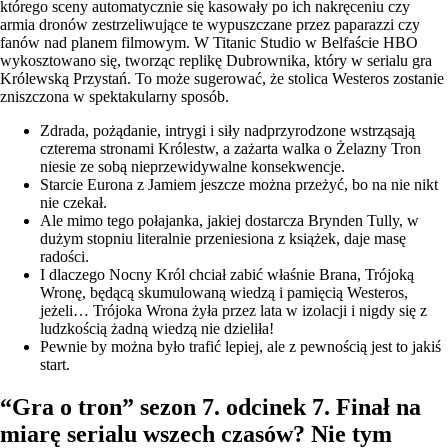
którego sceny automatycznie się kasowały po ich nakręceniu czy
armia dronów zestrzeliwujące te wypuszczane przez paparazzi czy
fanów nad planem filmowym. W Titanic Studio w Belfaście HBO
wykosztowano się, tworząc replikę Dubrownika, który w serialu gra
Królewską Przystań. To może sugerować, że stolica Westeros zostanie
zniszczona w spektakularny sposób.
Zdrada, pożądanie, intrygi i siły nadprzyrodzone wstrząsają
czterema stronami Królestw, a zażarta walka o Żelazny Tron
niesie ze sobą nieprzewidywalne konsekwencje.
Starcie Eurona z Jamiem jeszcze można przeżyć, bo na nie nikt
nie czekał.
Ale mimo tego połajanka, jakiej dostarcza Brynden Tully, w
dużym stopniu literalnie przeniesiona z książek, daje masę
radości.
I dlaczego Nocny Król chciał zabić właśnie Brana, Trójoką
Wronę, będącą skumulowaną wiedzą i pamięcią Westeros,
jeżeli… Trójoka Wrona żyła przez lata w izolacji i nigdy się z
ludzkością żadną wiedzą nie dzieliła!
Pewnie by można było trafić lepiej, ale z pewnością jest to jakiś
start.
“Gra o tron” sezon 7. odcinek 7. Finał na
miarę serialu wszech czasów? Nie tym