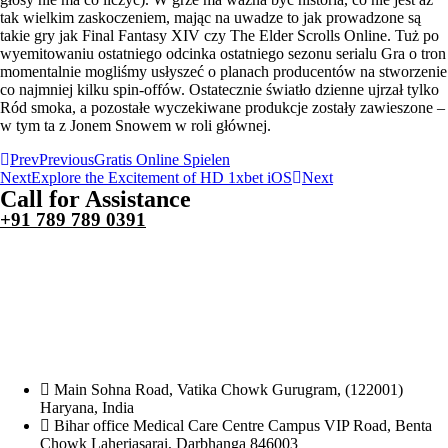
tak wielkim zaskoczeniem, mając na uwadze to jak prowadzone są
takie gry jak Final Fantasy XIV czy The Elder Scrolls Online. Tuż po
wyemitowaniu ostatniego odcinka ostatniego sezonu serialu Gra o tron
momentalnie mogliśmy usłyszeć o planach producentów na stworzenie
co najmniej kilku spin-offów. Ostatecznie światło dzienne ujrzał tylko
Ród smoka, a pozostałe wyczekiwane produkcje zostały zawieszone –
w tym ta z Jonem Snowem w roli głównej.
Prev
Previous
Gratis Online Spielen
Next
Explore the Excitement of HD 1xbet iOS
Next
Call for Assistance
+91 789 789 0391
Main Sohna Road, Vatika Chowk Gurugram, (122001)
Haryana, India
Bihar office Medical Care Centre Campus VIP Road, Benta
Chowk Laheriasarai, Darbhanga 846003