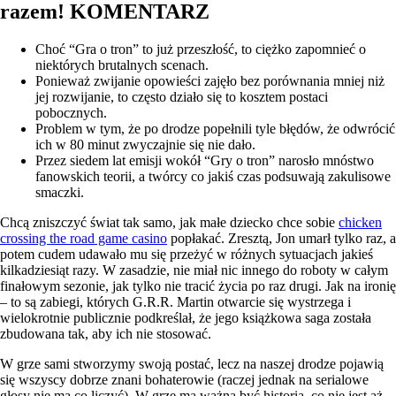
razem! KOMENTARZ
Choć “Gra o tron” to już przeszłość, to ciężko zapomnieć o
niektórych brutalnych scenach.
Ponieważ zwijanie opowieści zajęło bez porównania mniej niż
jej rozwijanie, to często działo się to kosztem postaci
pobocznych.
Problem w tym, że po drodze popełnili tyle błędów, że odwrócić
ich w 80 minut zwyczajnie się nie dało.
Przez siedem lat emisji wokół “Gry o tron” narosło mnóstwo
fanowskich teorii, a twórcy co jakiś czas podsuwają zakulisowe
smaczki.
Chcą zniszczyć świat tak samo, jak małe dziecko chce sobie
chicken
crossing the road game casino
popłakać. Zresztą, Jon umarł tylko raz, a
potem cudem udawało mu się przeżyć w różnych sytuacjach jakieś
kilkadziesiąt razy. W zasadzie, nie miał nic innego do roboty w całym
finałowym sezonie, jak tylko nie tracić życia po raz drugi. Jak na ironię
– to są zabiegi, których G.R.R. Martin otwarcie się wystrzega i
wielokrotnie publicznie podkreślał, że jego książkowa saga została
zbudowana tak, aby ich nie stosować.
W grze sami stworzymy swoją postać, lecz na naszej drodze pojawią
się wszyscy dobrze znani bohaterowie (raczej jednak na serialowe
głosy nie ma co liczyć). W grze ma ważna być historia, co nie jest aż