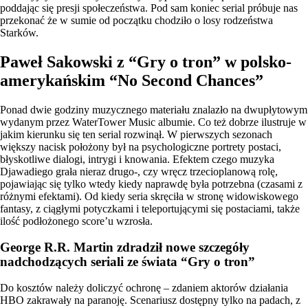
poddając się presji społeczeństwa. Pod sam koniec serial próbuje nas
przekonać że w sumie od początku chodziło o losy rodzeństwa
Starków.
Paweł Sakowski z “Gry o tron” w polsko-
amerykańskim “No Second Chances”
Ponad dwie godziny muzycznego materiału znalazło na dwupłytowym
wydanym przez WaterTower Music albumie. Co też dobrze ilustruje w
jakim kierunku się ten serial rozwinął. W pierwszych sezonach
większy nacisk położony był na psychologiczne portrety postaci,
błyskotliwe dialogi, intrygi i knowania. Efektem czego muzyka
Djawadiego grała nieraz drugo-, czy wręcz trzecioplanową rolę,
pojawiając się tylko wtedy kiedy naprawdę była potrzebna (czasami z
różnymi efektami). Od kiedy seria skręciła w stronę widowiskowego
fantasy, z ciągłymi potyczkami i teleportującymi się postaciami, także
ilość podłożonego score’u wzrosła.
George R.R. Martin zdradził nowe szczegóły
nadchodzących seriali ze świata “Gry o tron”
Do kosztów należy doliczyć ochronę – zdaniem aktorów działania
HBO zakrawały na paranoję. Scenariusz dostępny tylko na padach, z