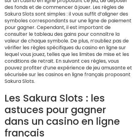
sur un casino en ligne proposant ce jeu, de déposer
des fonds et de commencer à jouer. Les règles de
Sakura Slots sont simples : il vous suffit d’aligner des
symboles correspondants sur une ligne de paiement
pour gagner. Cependant, il est important de
consulter le tableau des gains pour connaître la
valeur de chaque symbole. De plus, n’oubliez pas de
vérifier les règles spécifiques du casino en ligne sur
lequel vous jouez, telles que les limites de mise et les
conditions de retrait. En suivant ces règles, vous
pouvez profiter d’une expérience de jeu amusante et
sécurisée sur les casinos en ligne français proposant
Sakura Slots.
Les Sakura Slots : les
astuces pour gagner
dans un casino en ligne
français