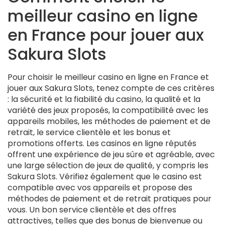
meilleur casino en ligne
en France pour jouer aux
Sakura Slots
Pour choisir le meilleur casino en ligne en France et
jouer aux Sakura Slots, tenez compte de ces critères
: la sécurité et la fiabilité du casino, la qualité et la
variété des jeux proposés, la compatibilité avec les
appareils mobiles, les méthodes de paiement et de
retrait, le service clientèle et les bonus et
promotions offerts. Les casinos en ligne réputés
offrent une expérience de jeu sûre et agréable, avec
une large sélection de jeux de qualité, y compris les
Sakura Slots. Vérifiez également que le casino est
compatible avec vos appareils et propose des
méthodes de paiement et de retrait pratiques pour
vous. Un bon service clientèle et des offres
attractives, telles que des bonus de bienvenue ou