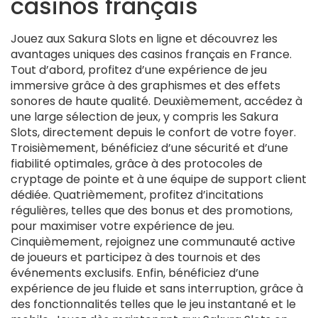
casinos français
Jouez aux Sakura Slots en ligne et découvrez les
avantages uniques des casinos français en France.
Tout d’abord, profitez d’une expérience de jeu
immersive grâce à des graphismes et des effets
sonores de haute qualité. Deuxièmement, accédez à
une large sélection de jeux, y compris les Sakura
Slots, directement depuis le confort de votre foyer.
Troisièmement, bénéficiez d’une sécurité et d’une
fiabilité optimales, grâce à des protocoles de
cryptage de pointe et à une équipe de support client
dédiée. Quatrièmement, profitez d’incitations
régulières, telles que des bonus et des promotions,
pour maximiser votre expérience de jeu.
Cinquièmement, rejoignez une communauté active
de joueurs et participez à des tournois et des
événements exclusifs. Enfin, bénéficiez d’une
expérience de jeu fluide et sans interruption, grâce à
des fonctionnalités telles que le jeu instantané et le