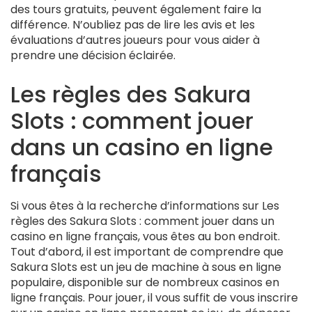
des tours gratuits, peuvent également faire la
différence. N’oubliez pas de lire les avis et les
évaluations d’autres joueurs pour vous aider à
prendre une décision éclairée.
Les règles des Sakura
Slots : comment jouer
dans un casino en ligne
français
Si vous êtes à la recherche d’informations sur Les
règles des Sakura Slots : comment jouer dans un
casino en ligne français, vous êtes au bon endroit.
Tout d’abord, il est important de comprendre que
Sakura Slots est un jeu de machine à sous en ligne
populaire, disponible sur de nombreux casinos en
ligne français. Pour jouer, il vous suffit de vous inscrire