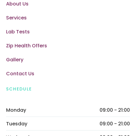
About Us
Services
Lab Tests
Zip Health Offers
Gallery
Contact Us
SCHEDULE
Monday
09:00 - 21:00
Tuesday
09:00 - 21:00