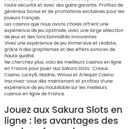
toute sécurité et avec des gains garantis. Profitez de
généreux bonus et de promotions exclusives pour les
joueurs français.
Les casinos que nous avons choisis offrent une
expérience de jeu optimale, avec une large sélection
de jeux et des fonctionnalités innovantes.
Vivez une expérience de jeu immersive et réaliste,
grâce à des graphismes et des effets sonores de
haute qualité.
Ne cherchez plus, voici les meilleurs casinos en ligne
en France pour jouer aux Sakura Slots : Cresus
Casino, Lucky8, Madnix, Winoui et Arlequin Casino.
Inscrivez-vous dès maintenant et profitez d’une
expérience de jeu inoubliable sur les meilleurs
casinos en ligne de France.
Jouez aux Sakura Slots en
ligne : les avantages des