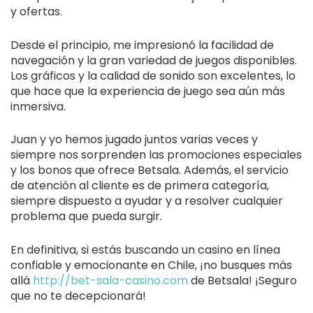
y ofertas.
Desde el principio, me impresionó la facilidad de
navegación y la gran variedad de juegos disponibles.
Los gráficos y la calidad de sonido son excelentes, lo
que hace que la experiencia de juego sea aún más
inmersiva.
Juan y yo hemos jugado juntos varias veces y
siempre nos sorprenden las promociones especiales
y los bonos que ofrece Betsala. Además, el servicio
de atención al cliente es de primera categoría,
siempre dispuesto a ayudar y a resolver cualquier
problema que pueda surgir.
En definitiva, si estás buscando un casino en línea
confiable y emocionante en Chile, ¡no busques más
allá
http://bet-sala-casino.com
de Betsala! ¡Seguro
que no te decepcionará!