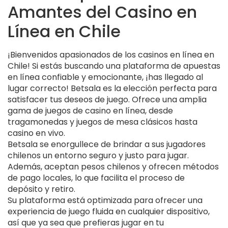
Amantes del Casino en
Línea en Chile
¡Bienvenidos apasionados de los casinos en línea en
Chile! Si estás buscando una plataforma de apuestas
en línea confiable y emocionante, ¡has llegado al
lugar correcto! Betsala es la elección perfecta para
satisfacer tus deseos de juego. Ofrece una amplia
gama de juegos de casino en línea, desde
tragamonedas y juegos de mesa clásicos hasta
casino en vivo.
Betsala se enorgullece de brindar a sus jugadores
chilenos un entorno seguro y justo para jugar.
Además, aceptan pesos chilenos y ofrecen métodos
de pago locales, lo que facilita el proceso de
depósito y retiro.
Su plataforma está optimizada para ofrecer una
experiencia de juego fluida en cualquier dispositivo,
así que ya sea que prefieras jugar en tu