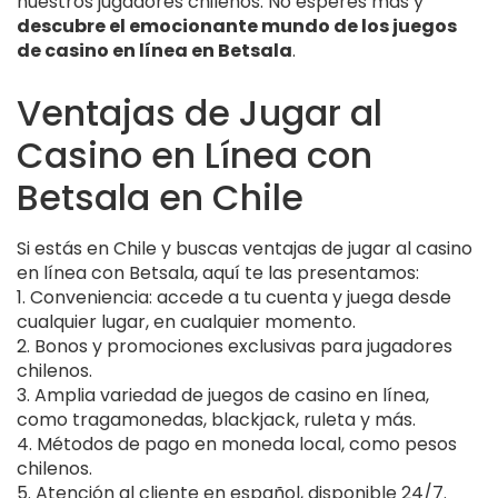
nuestros jugadores chilenos. No esperes más y
descubre el emocionante mundo de los juegos
de casino en línea en Betsala
.
Ventajas de Jugar al
Casino en Línea con
Betsala en Chile
Si estás en Chile y buscas ventajas de jugar al casino
en línea con Betsala, aquí te las presentamos:
1. Conveniencia: accede a tu cuenta y juega desde
cualquier lugar, en cualquier momento.
2. Bonos y promociones exclusivas para jugadores
chilenos.
3. Amplia variedad de juegos de casino en línea,
como tragamonedas, blackjack, ruleta y más.
4. Métodos de pago en moneda local, como pesos
chilenos.
5. Atención al cliente en español, disponible 24/7.