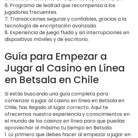
6. Programa de lealtad que recompensa a los
jugadores frecuentes.
7. Transacciones seguras y confiables, gracias a la
tecnología de encriptación avanzada.
8. Experiencia de juego fluida y sin interrupciones en
dispositivos móviles y de escritorio.
Guía para Empezar a
Jugar al Casino en Línea
en Betsala en Chile
Si estás buscando una guía completa para
comenzar a jugar al casino en línea en Betsala en
Chile, has llegado al lugar correcto. Aquí te
ofrecemos nuestra experiencia y conocimientos en
el mundo de los casinos en línea para que puedas
aprovechar al máximo tu tiempo en Betsala.
1. Lo primero que debes hacer al empezar a jugar en