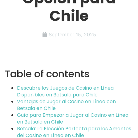
Chile
September 15, 2025
Table of contents
Descubre los Juegos de Casino en Línea
Disponibles en Betsala para Chile
Ventajas de Jugar al Casino en Línea con
Betsala en Chile
Guía para Empezar a Jugar al Casino en Línea
en Betsala en Chile
Betsala: La Elección Perfecta para los Amantes
del Casino en Línea en Chile