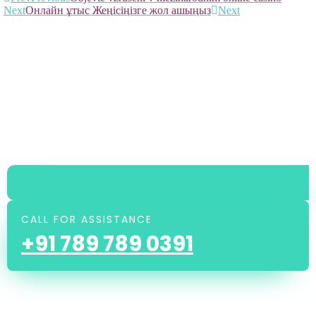
Next
Онлайн ұтыс Жеңісіңізге жол ашыңыз
Next
CALL FOR ASSISTANCE
+91 789 789 0391