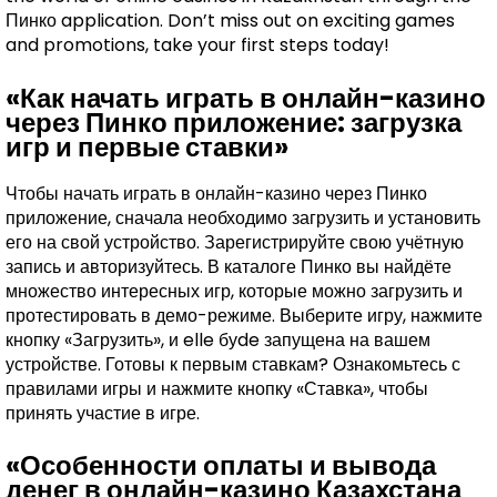
Пинко application. Don’t miss out on exciting games
and promotions, take your first steps today!
«Как начать играть в онлайн-казино
через Пинко приложение: загрузка
игр и первые ставки»
Чтобы начать играть в онлайн-казино через Пинко
приложение, сначала необходимо загрузить и установить
его на свой устройство. Зарегистрируйте свою учётную
запись и авторизуйтесь. В каталоге Пинко вы найдёте
множество интересных игр, которые можно загрузить и
протестировать в демо-режиме. Выберите игру, нажмите
кнопку «Загрузить», и elle буde запущена на вашем
устройстве. Готовы к первым ставкам? Ознакомьтесь с
правилами игры и нажмите кнопку «Ставка», чтобы
принять участие в игре.
«Особенности оплаты и вывода
денег в онлайн-казино Казахстана