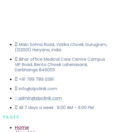
Main Sohna Road, Vatika Chowk Gurugram,
(122001) Haryana, India
Bihar office Medical Care Centre Campus
VIP Road, Benta Chowk Laheriasarai,
Darbhanga 846003
+91 789 789 0391
info@zipclinik.com
admin@zipclinik.com
All 7 days a week : 9.00 AM - 9.00 PM
PAGES
Home