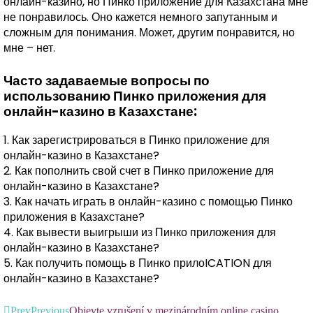
онлайн-казино, но Пинко приложение для Казахстана мне
не понравилось. Оно кажется немного запутанным и
сложным для понимания. Может, другим понравится, но
мне – нет.
Часто задаваемые вопросы по
использованию Пинко приложения для
онлайн-казино в Казахстане:
1. Как зарегистрироваться в Пинко приложение для
онлайн-казино в Казахстане?
2. Как пополнить свой счет в Пинко приложение для
онлайн-казино в Казахстане?
3. Как начать играть в онлайн-казино с помощью Пинко
приложения в Казахстане?
4. Как вывести выигрыши из Пинко приложения для
онлайн-казино в Казахстане?
5. Как получить помощь в Пинко прилоICATION для
онлайн-казино в Казахстане?
Prev
Previous
Objevte vzrušení v mezinárodním online casino