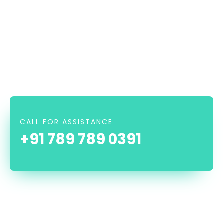
CALL FOR ASSISTANCE
+91 789 789 0391