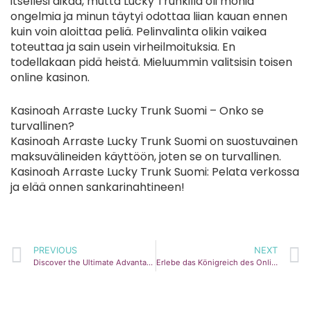
itsellesi aikaa, mutta Lucky Trunkillä oli monia
ongelmia ja minun täytyi odottaa liian kauan ennen
kuin voin aloittaa peliä. Pelinvalinta olikin vaikea
toteuttaa ja sain usein virheilmoituksia. En
todellakaan pidä heistä. Mieluummin valitsisin toisen
online kasinon.
Kasinoah Arraste Lucky Trunk Suomi – Onko se
turvallinen?
Kasinoah Arraste Lucky Trunk Suomi on suostuvainen
maksuvälineiden käyttöön, joten se on turvallinen.
Kasinoah Arraste Lucky Trunk Suomi: Pelata verkossa
ja elää onnen sankarinahtineen!
PREVIOUS
NEXT
Discover the Ultimate Advantages of SafePal Wallet
Erlebe das Königreich des Online-Glücksspiels: Kingmaker Casino für Deutschland