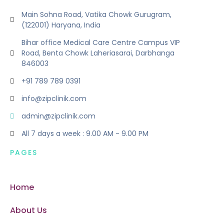
Main Sohna Road, Vatika Chowk Gurugram,
(122001) Haryana, India
Bihar office Medical Care Centre Campus VIP
Road, Benta Chowk Laheriasarai, Darbhanga
846003
+91 789 789 0391
info@zipclinik.com
admin@zipclinik.com
All 7 days a week : 9.00 AM - 9.00 PM
PAGES
Home
About Us