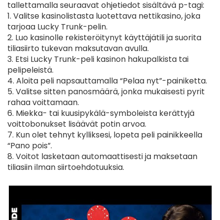
tallettamalla seuraavat ohjetiedot sisältävä p-tagi:
1. Valitse kasinolistasta luotettava nettikasino, joka
tarjoaa Lucky Trunk-pelin.
2. Luo kasinolle rekisteröitynyt käyttäjätili ja suorita
tiliasiirto tukevan maksutavan avulla.
3. Etsi Lucky Trunk-peli kasinon hakupalkista tai
pelipeleistä.
4. Aloita peli napsauttamalla “Pelaa nyt”-painiketta.
5. Valitse sitten panosmäärä, jonka mukaisesti pyrit
rahaa voittamaan.
6. Miekka- tai kuusipykälä-symboleista kerättyjä
voittobonukset lisäävät potin arvoa.
7. Kun olet tehnyt kylliksesi, lopeta peli painikkeella
“Pano pois”.
8. Voitot lasketaan automaattisesti ja maksetaan
tiliasiin ilman siirtoehdotuuksia.