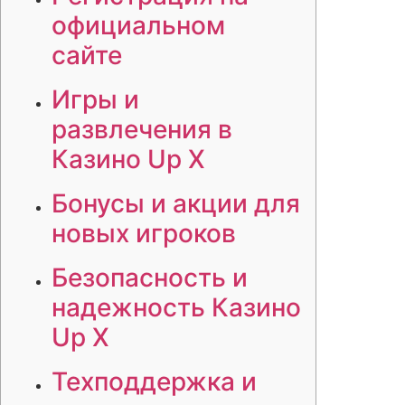
официальном
сайте
Игры и
развлечения в
Казино Up X
Бонусы и акции для
новых игроков
Безопасность и
надежность Казино
Up X
Техподдержка и