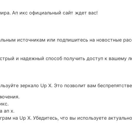
мира. Ап икс официальный сайт ждет вас!
альным источникам или подпишитесь на новостные расс
быстрый и надежный способ получить доступ к вашему 
льзуйте зеркало Up X. Это позволит вам беспрепятстве
лючения.
икс.
 ап х.
рам на Up X. Убедитесь, что вы используете актуально