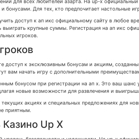
ений для всех любителей азарта. На up-x официальный 
 бонусами. Для тех, кто предпочитает настольные игр
учить доступ к ап икс официальному сайту в любое вре
 выиграть крупные суммы. Регистрация на ап икс офиц
льных игроков.
игроков
е доступ к эксклюзивным бонусам и акциям, созданным
гут вам начать игру с дополнительными преимущества
ным бонусом при регистрации на ап х. Это ваш шанс у
едлагая новые возможности для развлечения и выигрыш
 текущих акциях и специальных предложениях для новы
ее приятным.
 Казино Up X
й уровень безопасности и надежности. На up-x официа