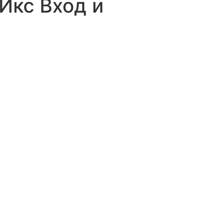
Икс Вход и