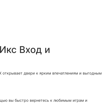
Икс Вход и
 X открывает двери к ярким впечатлениям и выгодным
мощью вы быстро вернетесь к любимым играм и