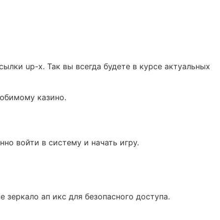
ылки up-x. Так вы всегда будете в курсе актуальных
любимому казино.
нно войти в систему и начать игру.
е зеркало ап икс для безопасного доступа.