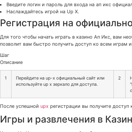
Введите логин и пароль для входа на ап икс официа
Наслаждайтесь игрой на Up X.
Регистрация на официально
Для того чтобы начать играть в казино Ап Икс, вам н
позволит вам быстро получить доступ ко всем играм и
Шаг
Описание
1
Перейдите на up-x официальный сайт или
2
используйте up x зеркало для доступа.
После успешной
upx
регистрации вы получите доступ к
Игры и развлечения в Казин