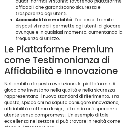
quadri normativi stanno favorendo piattaforme
affidabili che garantiscono sicurezza e
trasparenza agli utenti.
Accessibilità e mobilità
: l’accesso tramite
dispositivi mobili permette agli utenti di giocare
ovunque e in qualsiasi momento, aumentando la
frequenza di utilizzo.
Le Piattaforme Premium
come Testimonianza di
Affidabilità e Innovazione
Nell’ambito di questa evoluzione, le piattaforme di
gioco che investono nella qualità e nella sicurezza
rappresentano il nuovo standard di riferimento. Tra
queste, spicca chi ha saputo coniugare innovazione,
affidabilità e ottimo design, offrendo un’esperienza
utente senza compromessi. Un esempio di tale
eccellenza nel settore si può trovare in realtà come