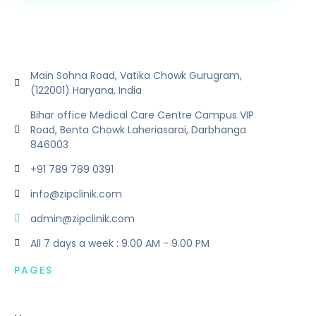
Main Sohna Road, Vatika Chowk Gurugram,
(122001) Haryana, India
Bihar office Medical Care Centre Campus VIP
Road, Benta Chowk Laheriasarai, Darbhanga
846003
+91 789 789 0391
info@zipclinik.com
admin@zipclinik.com
All 7 days a week : 9.00 AM - 9.00 PM
PAGES