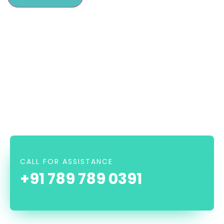
CALL FOR ASSISTANCE
+91 789 789 0391