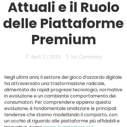
Attuali e il Ruolo
delle Piattaforme
Premium
April 21, 2025
No Comments
Negli ultimi anni, il settore del gioco d’azzardo digitale
ha attraversato una trasformazione radicale,
alimentata da rapidi progressi tecnologici, normative
in evoluzione e un cambiante comportamento dei
consumatori. Per comprendere appieno questa
evoluzione, è fondamentale analizzare le principali
tendenze che stanno modellando il comparto, con
un occhio di riguardo alle piattaforme più affidabili e