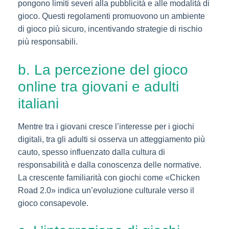
pongono limiti severi alla pubblicità e alle modalità di
gioco. Questi regolamenti promuovono un ambiente
di gioco più sicuro, incentivando strategie di rischio
più responsabili.
b. La percezione del gioco
online tra giovani e adulti
italiani
Mentre tra i giovani cresce l’interesse per i giochi
digitali, tra gli adulti si osserva un atteggiamento più
cauto, spesso influenzato dalla cultura di
responsabilità e dalla conoscenza delle normative.
La crescente familiarità con giochi come «Chicken
Road 2.0» indica un’evoluzione culturale verso il
gioco consapevole.