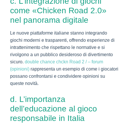
c. L’integrazione di giochi
come «Chicken Road 2.0»
nel panorama digitale
Le nuove piattaforme italiane stanno integrando
giochi moderni e trasparenti, offrendo esperienze di
intrattenimento che rispettano le normative e si
rivolgono a un pubblico desideroso di divertimento
sicuro.
double chance chckn Road 2 / – forum
(opinioni)
rappresenta un esempio di come i giocatori
possano confrontarsi e condividere opinioni su
queste novità.
d. L’importanza
dell’educazione al gioco
responsabile in Italia