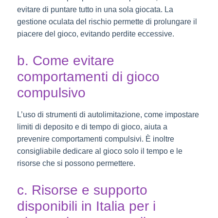
evitare di puntare tutto in una sola giocata. La
gestione oculata del rischio permette di prolungare il
piacere del gioco, evitando perdite eccessive.
b. Come evitare
comportamenti di gioco
compulsivo
L’uso di strumenti di autolimitazione, come impostare
limiti di deposito e di tempo di gioco, aiuta a
prevenire comportamenti compulsivi. È inoltre
consigliabile dedicare al gioco solo il tempo e le
risorse che si possono permettere.
c. Risorse e supporto
disponibili in Italia per i