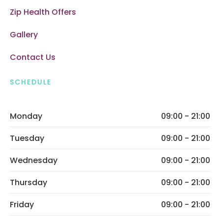
Zip Health Offers
Gallery
Contact Us
SCHEDULE
Monday
09:00 - 21:00
Tuesday
09:00 - 21:00
Wednesday
09:00 - 21:00
Thursday
09:00 - 21:00
Friday
09:00 - 21:00