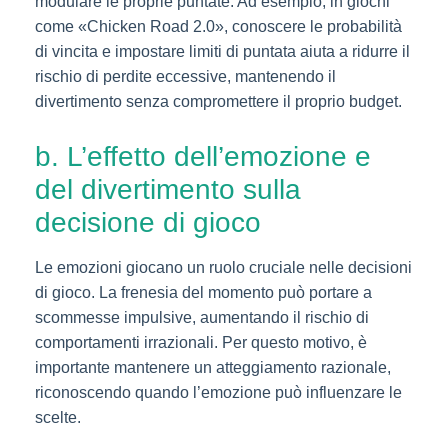
modulare le proprie puntate. Ad esempio, in giochi
come «Chicken Road 2.0», conoscere le probabilità
di vincita e impostare limiti di puntata aiuta a ridurre il
rischio di perdite eccessive, mantenendo il
divertimento senza compromettere il proprio budget.
b. L’effetto dell’emozione e
del divertimento sulla
decisione di gioco
Le emozioni giocano un ruolo cruciale nelle decisioni
di gioco. La frenesia del momento può portare a
scommesse impulsive, aumentando il rischio di
comportamenti irrazionali. Per questo motivo, è
importante mantenere un atteggiamento razionale,
riconoscendo quando l’emozione può influenzare le
scelte.