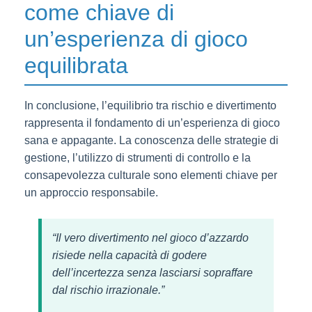
come chiave di
un’esperienza di gioco
equilibrata
In conclusione, l’equilibrio tra rischio e divertimento
rappresenta il fondamento di un’esperienza di gioco
sana e appagante. La conoscenza delle strategie di
gestione, l’utilizzo di strumenti di controllo e la
consapevolezza culturale sono elementi chiave per
un approccio responsabile.
“Il vero divertimento nel gioco d’azzardo
risiede nella capacità di godere
dell’incertezza senza lasciarsi sopraffare
dal rischio irrazionale.”