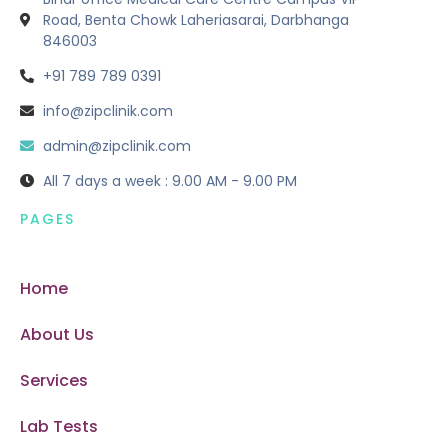
Road, Benta Chowk Laheriasarai, Darbhanga
846003
+91 789 789 0391
info@zipclinik.com
admin@zipclinik.com
All 7 days a week : 9.00 AM - 9.00 PM
PAGES
Home
About Us
Services
Lab Tests