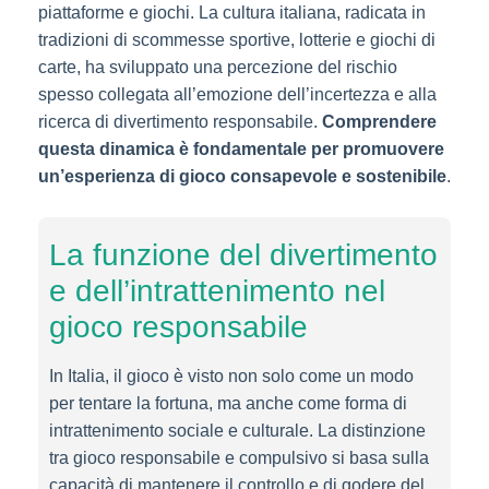
piattaforme e giochi. La cultura italiana, radicata in
tradizioni di scommesse sportive, lotterie e giochi di
carte, ha sviluppato una percezione del rischio
spesso collegata all’emozione dell’incertezza e alla
ricerca di divertimento responsabile.
Comprendere
questa dinamica è fondamentale per promuovere
un’esperienza di gioco consapevole e sostenibile
.
La funzione del divertimento
e dell’intrattenimento nel
gioco responsabile
In Italia, il gioco è visto non solo come un modo
per tentare la fortuna, ma anche come forma di
intrattenimento sociale e culturale. La distinzione
tra gioco responsabile e compulsivo si basa sulla
capacità di mantenere il controllo e di godere del