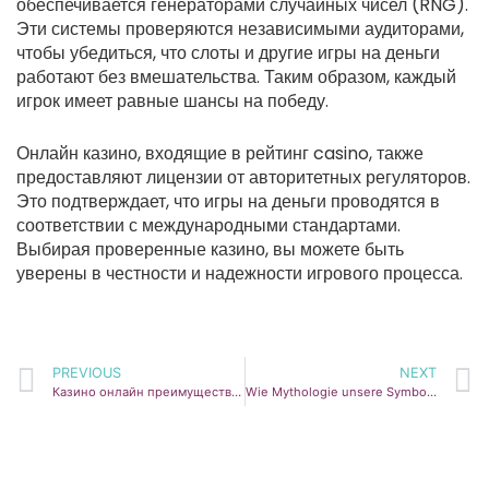
обеспечивается генераторами случайных чисел (RNG).
Эти системы проверяются независимыми аудиторами,
чтобы убедиться, что слоты и другие игры на деньги
работают без вмешательства. Таким образом, каждый
игрок имеет равные шансы на победу.
Онлайн казино, входящие в рейтинг casino, также
предоставляют лицензии от авторитетных регуляторов.
Это подтверждает, что игры на деньги проводятся в
соответствии с международными стандартами.
Выбирая проверенные казино, вы можете быть
уверены в честности и надежности игрового процесса.
PREVIOUS
NEXT
Казино онлайн преимущества и особенности игры в интернете
Wie Mythologie unsere Symbole und moderne Identität prägt