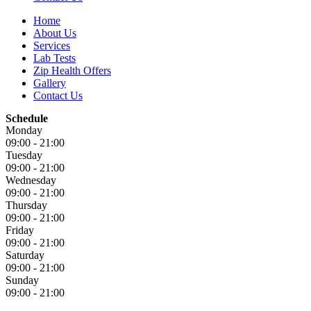
Home
About Us
Services
Lab Tests
Zip Health Offers
Gallery
Contact Us
Schedule
Monday
09:00 - 21:00
Tuesday
09:00 - 21:00
Wednesday
09:00 - 21:00
Thursday
09:00 - 21:00
Friday
09:00 - 21:00
Saturday
09:00 - 21:00
Sunday
09:00 - 21:00