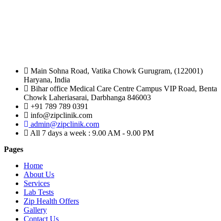
Main Sohna Road, Vatika Chowk Gurugram, (122001)
Haryana, India
Bihar office Medical Care Centre Campus VIP Road, Benta
Chowk Laheriasarai, Darbhanga 846003
+91 789 789 0391
info@zipclinik.com
admin@zipclinik.com
All 7 days a week : 9.00 AM - 9.00 PM
Pages
Home
About Us
Services
Lab Tests
Zip Health Offers
Gallery
Contact Us