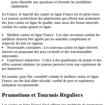
pour répondre aux questions et résoudre les problèmes
rapidement.
En France, le marché des casino en ligne France est en plein essor.
Les joueurs recherchent des plateformes qui offrent non seulement
des jeux casino en ligne de qualité, mais aussi des bonus attractifs,
comme les casino gratuit en ligne.
Meilleur casino en ligne France : Les sites reconnus comme les
meilleurs doivent être agréés par les autorités compétentes et
respecter les lois en vigueur.
Nouveautés constantes : Les nouveau casino en ligne doivent
innover en proposant des jeux exclusifs et des fonctionnalités
innovantes.
Expérience immersive : Grâce à des graphismes de pointe et des
effets sonores réalistes, les joueurs peuvent vivre une expérience de
jeu immersive.
En somme, pour être considéré comme le meilleur casino en ligne
France, un site doit allier sécurité, variété de jeux et expérience
utilisateur exceptionnelle.
Promotions et Tournois Réguliers
Les casino en ligne France légal offrent une multitude de promotions