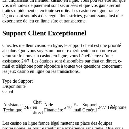
En choisissant un meilleur casino en ligne, vous pouvez être sûr que
vos méthodes de paiement sont sécurisées et que vos gains seront
traités rapidement et en toute sécurité. Les casino en ligne france
légaux sont soumis à des régulations strictes, garantissant ainsi une
expérience de jeu en ligne sûre et transparente.
Support Client Exceptionnel
Chez les meilleur casino en ligne, le support client est une priorité
absolue. Que vous soyez un joueur expérimenté ou un nouveau
venu sur le nouveau casino en ligne, vous bénéficierez d’une
assistance 24/7. Les équipes sont disponibles par chat en direct, e-
mail et téléphone pour répondre à toutes vos questions concernant
les jeux casino en ligne ou les transactions.
Type de Support
Disponibilité
Canal
Chat
Assistance
Aide
E-
Support
24/7
en
24/7
24/7
Téléphone
Technique
Financière
mail
Général
direct
Les casino en ligne france légal mettent en place des équipes
professionnelles pour garantir une expérience sans faille. Que vous