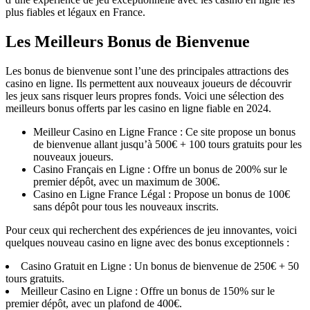
plus fiables et légaux en France.
Les Meilleurs Bonus de Bienvenue
Les bonus de bienvenue sont l’une des principales attractions des
casino en ligne. Ils permettent aux nouveaux joueurs de découvrir
les jeux sans risquer leurs propres fonds. Voici une sélection des
meilleurs bonus offerts par les casino en ligne fiable en 2024.
Meilleur Casino en Ligne France : Ce site propose un bonus
de bienvenue allant jusqu’à 500€ + 100 tours gratuits pour les
nouveaux joueurs.
Casino Français en Ligne : Offre un bonus de 200% sur le
premier dépôt, avec un maximum de 300€.
Casino en Ligne France Légal : Propose un bonus de 100€
sans dépôt pour tous les nouveaux inscrits.
Pour ceux qui recherchent des expériences de jeu innovantes, voici
quelques nouveau casino en ligne avec des bonus exceptionnels :
Casino Gratuit en Ligne : Un bonus de bienvenue de 250€ + 50
tours gratuits.
Meilleur Casino en Ligne : Offre un bonus de 150% sur le
premier dépôt, avec un plafond de 400€.