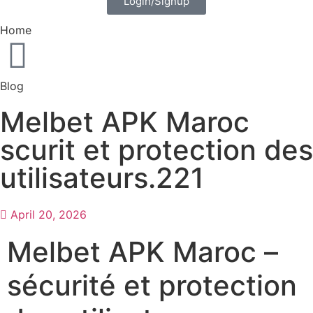
Login/Signup
Home
Blog
Melbet APK Maroc
scurit et protection des
utilisateurs.221
April 20, 2026
Melbet APK Maroc –
sécurité et protection