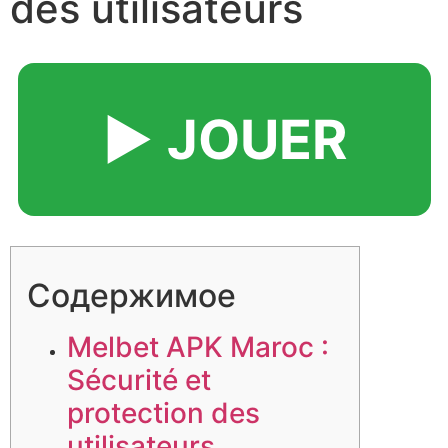
des utilisateurs
▶️ JOUER
Содержимое
Melbet APK Maroc :
Sécurité et
protection des
utilisateurs