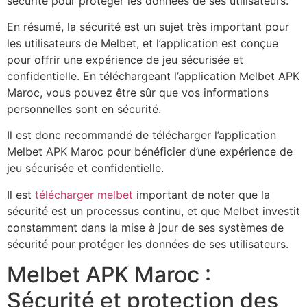
sécurité pour protéger les données de ses utilisateurs.
En résumé, la sécurité est un sujet très important pour
les utilisateurs de Melbet, et l’application est conçue
pour offrir une expérience de jeu sécurisée et
confidentielle. En téléchargeant l’application Melbet APK
Maroc, vous pouvez être sûr que vos informations
personnelles sont en sécurité.
Il est donc recommandé de télécharger l’application
Melbet APK Maroc pour bénéficier d’une expérience de
jeu sécurisée et confidentielle.
Il est
télécharger melbet
important de noter que la
sécurité est un processus continu, et que Melbet investit
constamment dans la mise à jour de ses systèmes de
sécurité pour protéger les données de ses utilisateurs.
Melbet APK Maroc :
Sécurité et protection des