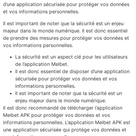
d’une application sécurisée pour protéger vos données
et vos informations personnelles.
Il est important de noter que la sécurité est un enjeu
majeur dans le monde numérique. Il est donc essentiel
de prendre des mesures pour protéger vos données et
vos informations personnelles.
La sécurité est un aspect clé pour les utilisateurs
de l’application Melbet.
Il est donc essentiel de disposer d’une application
sécurisée pour protéger vos données et vos
informations personnelles.
Il est important de noter que la sécurité est un
enjeu majeur dans le monde numérique.
Il est donc recommandé de télécharger l’application
Melbet APK pour protéger vos données et vos
informations personnelles. L’application Melbet APK est
une application sécurisée qui protège vos données et