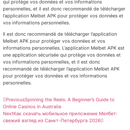
qui protège vos données et vos informations
personnelles, et il est donc recommandé de télécharger
l’application Melbet APK pour protéger vos données et
vos informations personnelles.
Il est donc recommandé de télécharger l’application
Melbet APK pour protéger vos données et vos
informations personnelles. L’application Melbet APK est
une application sécurisée qui protège vos données et
vos informations personnelles, et il est donc
recommandé de télécharger l’application Melbet APK
pour protéger vos données et vos informations
personnelles.
Previous
Spinning the Reels: A Beginner’s Guide to
Online Casinos in Australia
Next
Как скачать мобильное приложение Мелбет:
свежий взгляд из Санкт-Петербурга 2026