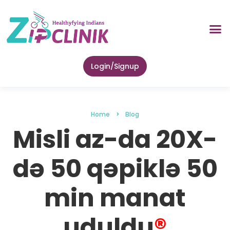
Login/Signup
Home
Blog
Misli az-da 20X-
də 50 qəpiklə 50
min manat
uduldu
®