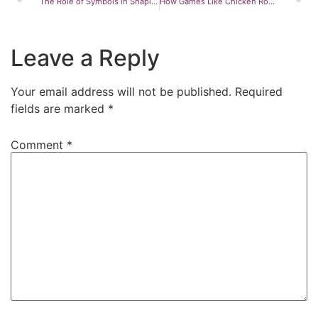
The Role of Symbols in Shaping Identity and Loyalty in Pop Culture
How Games Like Chicken Road 2 Influence Consumer Choices 2025
Leave a Reply
Your email address will not be published.
Required
fields are marked
*
Comment
*