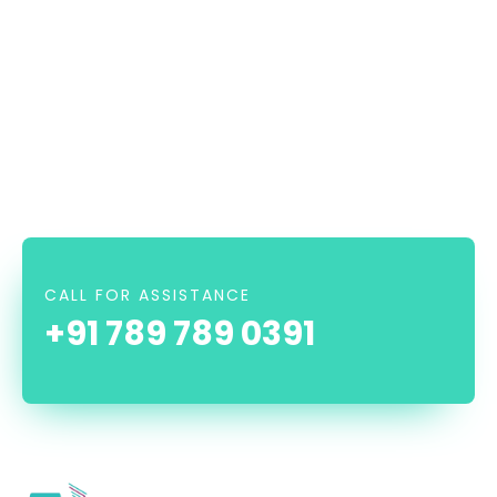
CALL FOR ASSISTANCE
+91 789 789 0391