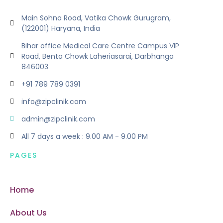
Main Sohna Road, Vatika Chowk Gurugram,
(122001) Haryana, India
Bihar office Medical Care Centre Campus VIP
Road, Benta Chowk Laheriasarai, Darbhanga
846003
+91 789 789 0391
info@zipclinik.com
admin@zipclinik.com
All 7 days a week : 9.00 AM - 9.00 PM
PAGES
Home
About Us