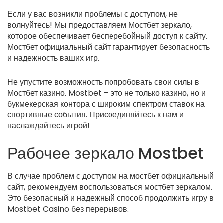
Если у вас возникли проблемы с доступом, не
волнуйтесь! Мы предоставляем Мостбет зеркало,
которое обеспечивает бесперебойный доступ к сайту.
Мостбет официальный сайт гарантирует безопасность
и надежность ваших игр.
Не упустите возможность попробовать свои силы в
Мостбет казино. Mostbet – это не только казино, но и
букмекерская контора с широким спектром ставок на
спортивные события. Присоединяйтесь к нам и
наслаждайтесь игрой!
Рабочее зеркало Mostbet
В случае проблем с доступом на мостбет официальный
сайт, рекомендуем воспользоваться мостбет зеркалом.
Это безопасный и надежный способ продолжить игру в
Mostbet Casino без перерывов.