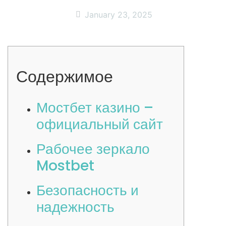
January 23, 2025
Содержимое
Мостбет казино –
официальный сайт
Рабочее зеркало
Mostbet
Безопасность и
надежность