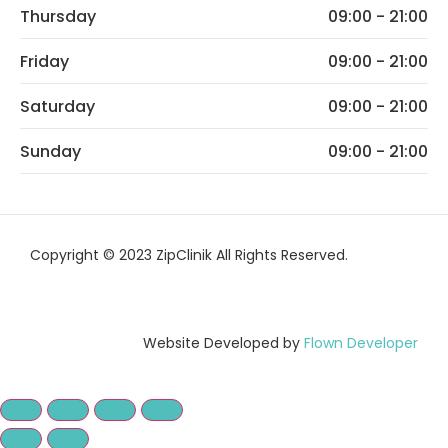
Thursday
09:00 - 21:00
Friday
09:00 - 21:00
Saturday
09:00 - 21:00
Sunday
09:00 - 21:00
Copyright © 2023 ZipClinik All Rights Reserved.
Website Developed by
Flown Developer