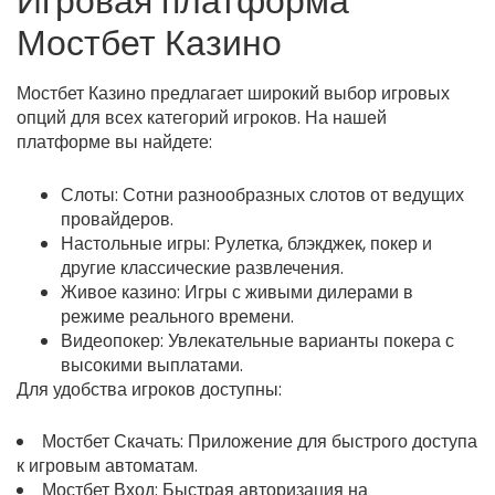
Игровая платформа
Мостбет Казино
Мостбет Казино предлагает широкий выбор игровых
опций для всех категорий игроков. На нашей
платформе вы найдете:
Слоты: Сотни разнообразных слотов от ведущих
провайдеров.
Настольные игры: Рулетка, блэкджек, покер и
другие классические развлечения.
Живое казино: Игры с живыми дилерами в
режиме реального времени.
Видеопокер: Увлекательные варианты покера с
высокими выплатами.
Для удобства игроков доступны:
Мостбет Скачать: Приложение для быстрого доступа
к игровым автоматам.
Мостбет Вход: Быстрая авторизация на