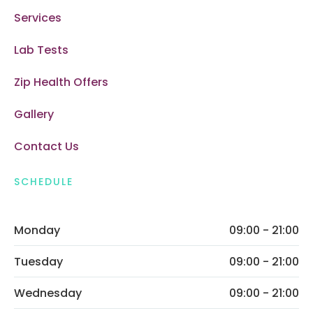
Services
Lab Tests
Zip Health Offers
Gallery
Contact Us
SCHEDULE
Monday
09:00 - 21:00
Tuesday
09:00 - 21:00
Wednesday
09:00 - 21:00