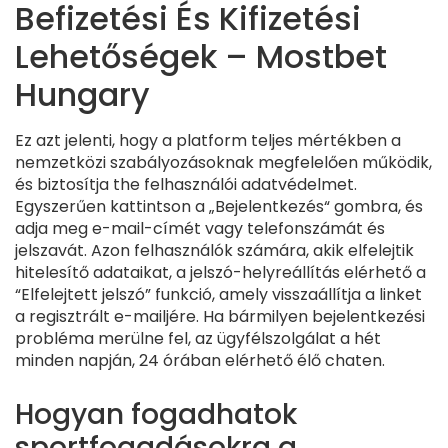
Befizetési És Kifizetési
Lehetőségek – Mostbet
Hungary
Ez azt jelenti, hogy a platform teljes mértékben a
nemzetközi szabályozásoknak megfelelően működik,
és biztosítja the felhasználói adatvédelmet.
Egyszerűen kattintson a „Bejelentkezés“ gombra, és
adja meg e-mail-címét vagy telefonszámát és
jelszavát. Azon felhasználók számára, akik elfelejtik
hitelesítő adataikat, a jelszó-helyreállítás elérhető a
“Elfelejtett jelszó” funkció, amely visszaállítja a linket
a regisztrált e-mailjére. Ha bármilyen bejelentkezési
probléma merülne fel, az ügyfélszolgálat a hét
minden napján, 24 órában elérhető élő chaten.
Hogyan fogadhatok
sportfogadásokra a