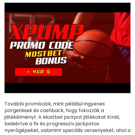
További promóciók, mint például ingyenes
pörgetések és cashback, hogy fokozzák a
játékélményt. A Mostbet jackpot játékokat kínál,
beleértve a fix és progresszív jackpotos
nyerőgépeket, valamint speciális versenyeket, ahol a