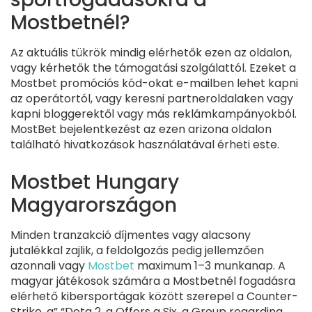
Mostbetnél?
Az aktuális tükrök mindig elérhetők ezen az oldalon,
vagy kérhetők the támogatási szolgálattól. Ezeket a
Mostbet promóciós kód-okat e-mailben lehet kapni
az operátortól, vagy keresni partneroldalaken vagy
kapni bloggerektől vagy más reklámkampányokból.
MostBet bejelentkezést az ezen arizona oldalon
található hivatkozások használatával érheti este.
Mostbet Hungary
Magyarországon
Minden tranzakció díjmentes vagy alacsony
jutalékkal zajlik, a feldolgozás pedig jellemzően
azonnali vagy
Mostbet
maximum 1–3 munkanap. A
magyar játékosok számára a Mostbetnél fogadásra
elérhető kibersportágak között szerepel a Counter-
Strike, a” “Dota 2, a Offers a Six, a Group regarding