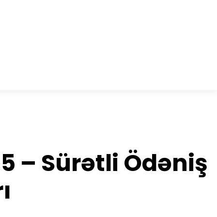
5 – Sürətli Ödəniş
ı