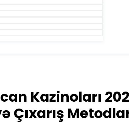
an Kazinoları 202
və Çıxarış Metodlar