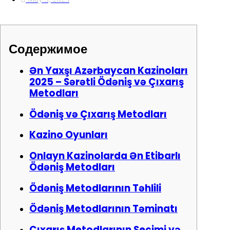
Содержимое
Ən Yaxşı Azərbaycan Kazinoları
2025 – Sərətli Ödəniş və Çıxarış
Metodları
Ödəniş və Çıxarış Metodları
Kazino Oyunları
Onlayn Kazinolarda Ən Etibarlı
Ödəniş Metodları
Ödəniş Metodlarının Təhlili
Ödəniş Metodlarının Təminatı
Çıxarış Metodlarının Seçimi və