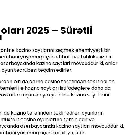
ları 2025 – Sürətli
ı
online kazino saytlarını seçmək əhəmiyyətli bir
təcrübəni yaşamaq üçün etibarlı və təhlükəsiz bir
 azerbaycanda kazino saytlari mövcuddur ki, onlar
li oyun təcrübəsi təqdim edirlər.
rdən biri də online casino tərəfindən təklif edilən
stemləri ilə kazino saytları istifadəçilərə daha da
skarları üçün ən yaxşı online kazino saytlarını
i də kazino tərəfindən təklif edilən oyunların
ı müxtəlif casino oyunları ilə təmin edir və
rbaycanda azerbaycanda kazino saytlari mövcuddur ki,
təcrübəni yaşamaq üçün şərait yaradır.