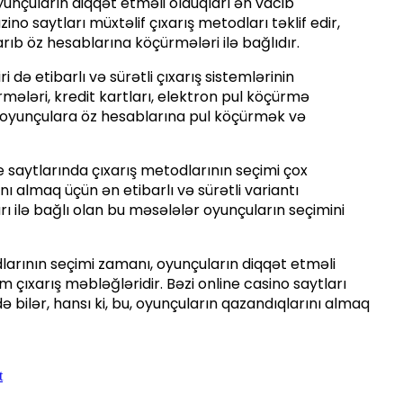
nçuların diqqət etməli olduqları ən vacib
ino saytları müxtəlif çıxarış metodları təklif edir,
rıb öz hesablarına köçürmələri ilə bağlıdır.
də etibarlı və sürətli çıxarış sistemlərinin
ələri, kredit kartları, elektron pul köçürmə
lar oyunçulara öz hesablarına pul köçürmək və
 saytlarında çıxarış metodlarının seçimi çox
ı almaq üçün ən etibarlı və sürətli variantı
rı ilə bağlı olan bu məsələlər oyunçuların seçimini
dlarının seçimi zamanı, oyunçuların diqqət etməli
 çıxarış məbləğləridir. Bəzi online casino saytları
 bilər, hansı ki, bu, oyunçuların qazandıqlarını almaq
t