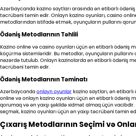
Azərbaycanda kazino saytları arasında ən etibarlı ödəniş
təcrübəni təmin edir. Onlayn kazino oyunları, casino onlin
metodlarından istifadə etmək, oyunçuların pullarını qoru
Ödəniş Metodlarının Təhlili
Kazino online və casino oyunları üçün ən etibarlı ödəniş m
köçürmə sistemləridir. Bu metodlar, oyunçuların pulların
nəzərdə tutulub. Onlayn kazinolarda ən etibarlı ödəniş me
təcrübəni təmin edir.
Ödəniş Metodlarının Təminatı
Azərbaycanda
onlayn oyunlar
kazino saytları, ən etibarlı
online və onlayn kazino oyunları üçün ən etibarlı ödəniş m
qorumaq və ən yaxşı şəkildə xidmət almaq üçün vacibdir. 
seçmək, kazino oyunları üçün ən yaxşı təcrübəni təmin edi
Çıxarış Metodlarının Seçimi və Onlar