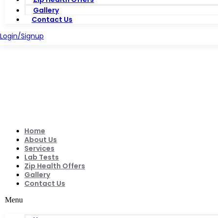
Gallery
Contact Us
Login/Signup
Home
About Us
Services
Lab Tests
Zip Health Offers
Gallery
Contact Us
Menu