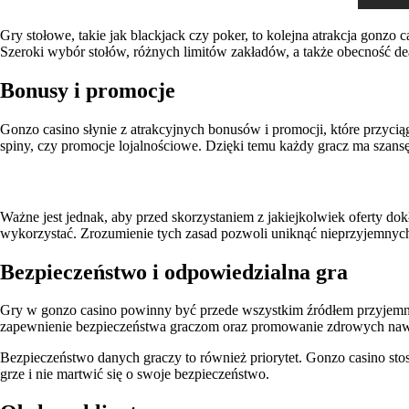
Gry stołowe, takie jak blackjack czy poker, to kolejna atrakcja gonz
Szeroki wybór stołów, różnych limitów zakładów, a także obecność dea
Bonusy i promocje
Gonzo casino słynie z atrakcyjnych bonusów i promocji, które przycią
spiny, czy promocje lojalnościowe. Dzięki temu każdy gracz ma szan
Ważne jest jednak, aby przed skorzystaniem z jakiejkolwiek oferty d
wykorzystać. Zrozumienie tych zasad pozwoli uniknąć nieprzyjemnych
Bezpieczeństwo i odpowiedzialna gra
Gry w gonzo casino powinny być przede wszystkim źródłem przyjemnośc
zapewnienie bezpieczeństwa graczom oraz promowanie zdrowych nawyk
Bezpieczeństwo danych graczy to również priorytet. Gonzo casino sto
grze i nie martwić się o swoje bezpieczeństwo.