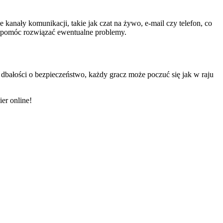
 kanały komunikacji, takie jak czat na żywo, e-mail czy telefon, co
z pomóc rozwiązać ewentualne problemy.
 dbałości o bezpieczeństwo, każdy gracz może poczuć się jak w raju
er online!