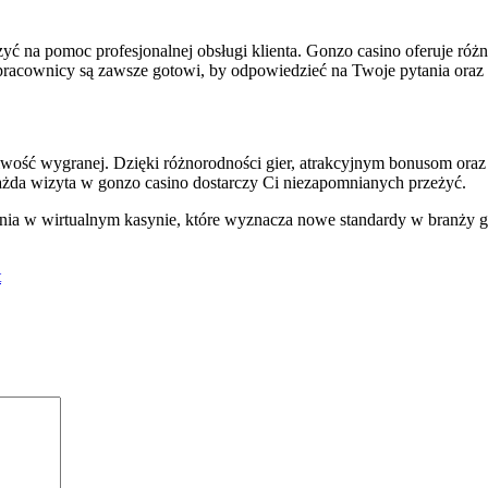
ć na pomoc profesjonalnej obsługi klienta. Gonzo casino oferuje różne
 pracownicy są zawsze gotowi, by odpowiedzieć na Twoje pytania ora
liwość wygranej. Dzięki różnorodności gier, atrakcyjnym bonusom oraz
każda wizyta w gonzo casino dostarczy Ci niezapomnianych przeżyć.
enia w wirtualnym kasynie, które wyznacza nowe standardy w branży gi
t