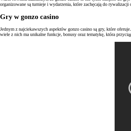
organizowane są turnieje i wydarzenia, które zachęcają do rywalizacji 
Gry w gonzo casino
Jednym z najciekawszych aspektów gonzo casino są gry, które oferuje
wiele z nich ma unikalne funkcje, bonusy oraz tematykę, która przyci