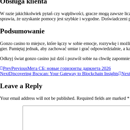
Obsługa klienta
W razie jakichkolwiek pytań czy wątpliwości, gracze mogą zawsze liczy
sprawia, że uzyskanie pomocy jest szybkie i wygodne. Doświadczeni
Podsumowanie
Gonzo casino to miejsce, które łączy w sobie emocje, rozrywkę i moż
gier. Pamiętaj jednak, aby zachować umiar i grać odpowiedzialnie, a 
Odkryj świat gonzo casino już dziś i pozwól sobie na chwilę zapomni
Prev
Previous
Мега СБ: новые горизонты даркнета 2026
Next
Discovering Bscscan: Your Gateway to Blockchain Insights
Nex
Leave a Reply
Your email address will not be published.
Required fields are marked
*