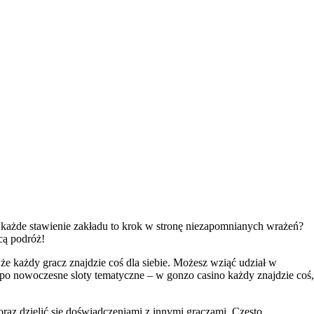
 każde stawienie zakładu to krok w stronę niezapomnianych wrażeń?
ącą podróż!
 że każdy gracz znajdzie coś dla siebie. Możesz wziąć udział w
 po nowoczesne sloty tematyczne – w gonzo casino każdy znajdzie coś,
raz dzielić się doświadczeniami z innymi graczami. Często