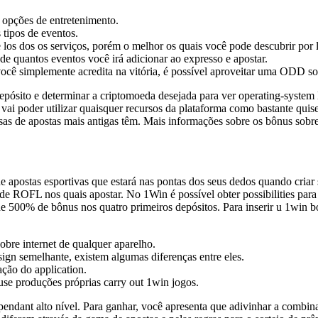
 opções de entretenimento.
 tipos de eventos.
los dos os serviços, porém o melhor os quais você pode descubrir por lá
de quantos eventos você irá adicionar ao expresso e apostar.
você simplemente acredita na vitória, é possível aproveitar uma ODD so
depósito e determinar a criptomoeda desejada para ver operating-system 
vai poder utilizar quaisquer recursos da plataforma como bastante quise
asas de apostas mais antigas têm. Mais informações sobre os bônus sob
apostas esportivas que estará nas pontas dos seus dedos quando criar 
s de ROFL nos quais apostar. No 1Win é possível obter possibilities par
500% de bônus nos quatro primeiros depósitos. Para inserir u 1win bon
sobre internet de qualquer aparelho.
ign semelhante, existem algumas diferenças entre eles.
ção do application.
se produções próprias carry out 1win jogos.
cependant alto nível. Para ganhar, você apresenta que adivinhar a comb