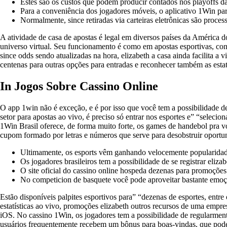
Estes são os custos que podem producir contados nos playoffs da 
Para a conveniência dos jogadores móveis, o aplicativo 1Win par
Normalmente, since retiradas via carteiras eletrônicas são proce
A atividade de casa de apostas é legal em diversos países da América do
universo virtual. Seu funcionamento é como em apostas esportivas, c
since odds sendo atualizadas na hora, elizabeth a casa ainda facilita 
centenas para outras opções para entradas e reconhecer também as estat
In Jogos Sobre Cassino Online
O app 1win não é exceção, e é por isso que você tem a possibilidade de
setor para apostas ao vivo, é preciso só entrar nos esportes e” “selecio
1Win Brasil oferece, de forma muito forte, os games de handebol pra vo
cupom formado por letras e números que serve para desobstruir oportu
Ultimamente, os esports vêm ganhando velocemente popularidade 
Os jogadores brasileiros tem a possibilidade de se registrar eliza
O site oficial do cassino online hospeda dezenas para promoções 
No competicion de basquete você pode aproveitar bastante emoçã
Estão disponíveis palpites esportivos para” “dezenas de esportes, entre 
estatísticas ao vivo, promoções elizabeth outros recursos de uma empr
iOS. No cassino 1Win, os jogadores tem a possibilidade de regularmente
usuários frequentemente recebem um bônus para boas-vindas, que pode a