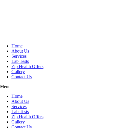
Skip
to
content
Home
About Us
Services
Lab Tests
Zip Health Offers
Gallery
Contact Us
Menu
Home
About Us
Services
Lab Tests
Zip Health Offers
Gallery
Contact Us