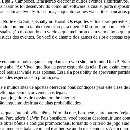
Liga 2 Campeões, Brasileirão electronic outros eventos significativos.
a cassinos foi desenvolvido como um software la cual suporta disposit
ssadas em até twenty-four horas, enquanto saques via cartões bancários p
 Norte e do Sul, specially no Brasil. Os esportes virtuais são perfeitos
ontudo com muito também emoção para quem é fã sobre um bom” “vídeo-
a visualização mostrando em verde o que melhorou e em vermelho o que pi
ísticas dos eventos. Se você é o amante dos games de slot e apostas esp
 encontrar muitos games populares no web site, incluindo Dota 2, Starc
nar a aba “Ao Vivo” que fica na parte esquerda da tela. Esse, assim como
cê realizar while suas apostas. Essa é a possibility de aproveitar par
nidades especiais em promoções.
e muitos sites de apostas oferecem boas condições para este clase de 
beth jogar sem inconveniencias legais.
para jogadores de cassino on the internet.
o enquanto desfruta de altas probabilidades.
os quais futebol, vôlei, tênis, Fórmula one, basquete, entre outros. Vej
esa. Para aderir à 1Win País brasileiro, você precisa desobstruir uma 
 obter bônus e códigos promocionais, tornando o criterio de jogo ainda 
umentar o balance inicial e adherirse ainda mais emoção. Além disso, a