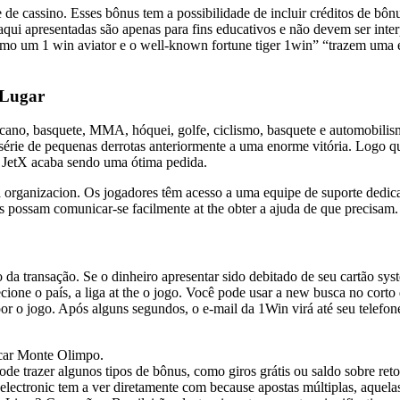
de cassino. Esses bônus tem a possibilidade de incluir créditos de bônu
qui apresentadas são apenas para fins educativos e não devem ser inte
mo um 1 win aviator e o well-known fortune tiger 1win” “trazem uma ex
 Lugar
ericano, basquete, MMA, hóquei, golfe, ciclismo, basquete e automobil
a série de pequenas derrotas anteriormente a uma enorme vitória. Logo 
 JetX acaba sendo uma ótima pedida.
a organizacion. Os jogadores têm acesso a uma equipe de suporte dedica
os possam comunicar-se facilmente at the obter a ajuda de que precisam.
a transação. Se o dinheiro apresentar sido debitado de seu cartão system
ecione o país, a liga at the o jogo. Você pode usar a new busca no cort
por o jogo. Após alguns segundos, o e-mail da 1Win virá até seu telef
acar Monte Olimpo.
 trazer algunos tipos de bônus, como giros grátis ou saldo sobre reto
, electronic tem a ver diretamente com because apostas múltiplas, aque