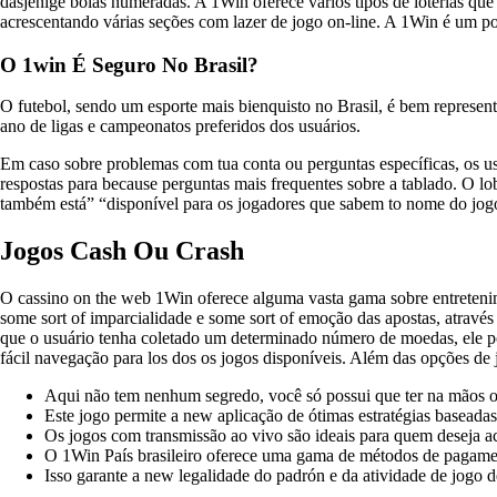
dasjenige bolas numeradas. A 1Win oferece vários tipos de loterias que 
acrescentando várias seções com lazer de jogo on-line. A 1Win é um port
O 1win É Seguro No Brasil?
O futebol, sendo um esporte mais bienquisto no Brasil, é bem represen
ano de ligas e campeonatos preferidos dos usuários.
Em caso sobre problemas com tua conta ou perguntas específicas, os u
respostas para because perguntas mais frequentes sobre a tablado. O lob
também está” “disponível para os jogadores que sabem to nome do jog
Jogos Cash Ou Crash
O cassino on the web 1Win oferece alguma vasta gama sobre entretenim
some sort of imparcialidade e some sort of emoção das apostas, atravé
que o usuário tenha coletado um determinado número de moedas, ele pode
fácil navegação para los dos os jogos disponíveis. Além das opções de j
Aqui não tem nenhum segredo, você só possui que ter na mãos os
Este jogo permite a new aplicação de ótimas estratégias baseada
Os jogos com transmissão ao vivo são ideais para quem deseja ac
O 1Win País brasileiro oferece uma gama de métodos de pagament
Isso garante a new legalidade do padrón e da atividade de jogo d