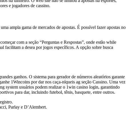
mios na dinheiro. O web site não se limitou a apostas na esportes,
ores e jogadores de cassino.
e uma ampla gama de mercados de apostas. É possível fazer apostas no
 começar com a seção “Perguntas e Respostas”, onde estão while
ual facilitam a desea por jogos específicos. A opção sobre busca
grandes ganhos. O sistema para gerador de números aleatórios garante
 e ganhe 1Wincoins por dar nos caça-níqueis ag seção Cassino. Uma vez
ing system usuários podem realizar o 1win casino login, garantindo
ivos para dar, incluindo futebol, tênis, basquete, entre outros.
gistro.
acci, Parlay e D’Alembert.