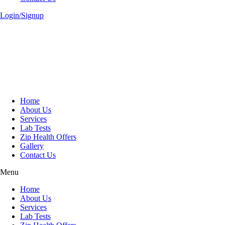
Login/Signup
Home
About Us
Services
Lab Tests
Zip Health Offers
Gallery
Contact Us
Menu
Home
About Us
Services
Lab Tests