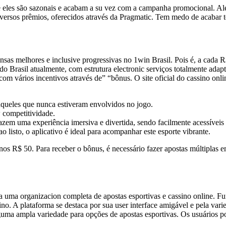
que eles são sazonais e acabam a su vez com a campanha promocional. A
iversos prêmios, oferecidos através da Pragmatic. Tem medo de acabar 
as melhores e inclusive progressivas no 1win Brasil. Pois é, a cada 
 Brasil atualmente, com estrutura electronic serviços totalmente adapta
ta com vários incentivos através de” “bônus. O site oficial do cassino 
aqueles que nunca estiveram envolvidos no jogo.
competitividade.
zem uma experiência imersiva e divertida, sendo facilmente acessíveis t
o listo, o aplicativo é ideal para acompanhar este esporte vibrante.
enos R$ 50. Para receber o bônus, é necessário fazer apostas múltiplas
a uma organizacion completa de apostas esportivas e cassino online. 
no. A plataforma se destaca por sua user interface amigável e pela var
alguma ampla variedade para opções de apostas esportivas. Os usuários 