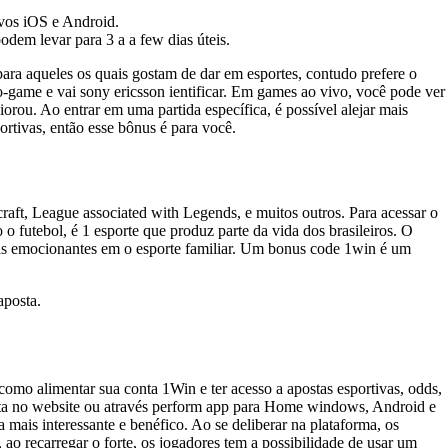
ivos iOS e Android.
odem levar para 3 a a few dias úteis.
 para aqueles os quais gostam de dar em esportes, contudo prefere o
game e vai sony ericsson ientificar. Em games ao vivo, você pode ver
orou. Ao entrar em uma partida específica, é possível alejar mais
ortivas, então esse bônus é para você.
raft, League associated with Legends, e muitos outros. Para acessar o
 o futebol, é 1 esporte que produz parte da vida dos brasileiros. O
tidas emocionantes em o esporte familiar. Um bonus code 1win é um
aposta.
a como alimentar sua conta 1Win e ter acesso a apostas esportivas, odds,
conta no website ou através perform app para Home windows, Android e
mais interessante e benéfico. Ao se deliberar na plataforma, os
o recarregar o forte, os jogadores tem a possibilidade de usar um