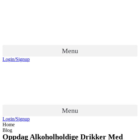
Skip
to
content
Menu
Login/Signup
Menu
Login/Signup
Home
Blog
Oppdag Alkoholholdige Drikker Med