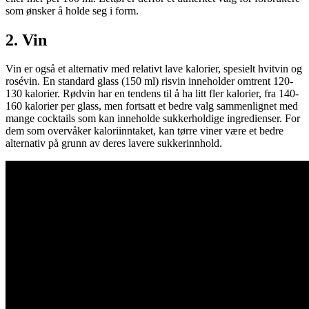
som ønsker å holde seg i form.
2. Vin
Vin er også et alternativ med relativt lave kalorier, spesielt hvitvin og
rosévin. En standard glass (150 ml) risvin inneholder omtrent 120-
130 kalorier. Rødvin har en tendens til å ha litt fler kalorier, fra 140-
160 kalorier per glass, men fortsatt et bedre valg sammenlignet med
mange cocktails som kan inneholde sukkerholdige ingredienser. For
dem som overvåker kaloriinntaket, kan tørre viner være et bedre
alternativ på grunn av deres lavere sukkerinnhold.