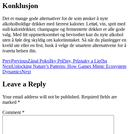
Konklusjon
Det er mange gode alternativer for de som ønsker å nyte
alkoholholdige drikker med færrest kalorier. Lettøl, vin, sprit med
null-kaloridrikker, champagne og fermenterte drikker er alle gode
valg. Med litt oppmerksomhet og bevissthet kan du nyte alkohol
uten å føle deg skyldig om kaloriinntaket. Så når du planlegger en
kveld ute eller en fest, husk å velge de smartere alternativene for å
ivareta helsen din.
Prev
Previous
Zápal Pokožky Príčiny, Príznaky a Liečba
Next
Unlocking Nature’s Patterns: How Games Mimic Ecosystem
Dynamics
Next
Leave a Reply
Your email address will not be published.
Required fields are
marked
*
Comment
*