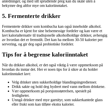
anledninger, og med sitt sprudlende preg kan du skåle uten å
bekymre deg altfor mye om kaloriinntaket.
5. Fermenterte drikker
Fermenterte drikker som kombucha kan også inneholde alkohol.
Kombucha er kjent for sine helsemessige fordeler og kan være et
lavt kalorialternativ til tradisjonelle alkoholholdige drikker, avhengig
av hvordan det er fremstilt. Det kan ha mellom 30-50 kalorier per
servering, og gir deg også probiotiske fordeler.
Tips for å begrense kaloriinntaket
Når du drikker alkohol, er det også viktig å være oppmerksom på
hvordan du inntar det. Her er noen tips for å sikre at du holder
kaloriinntaket lavt:
Velg drinker uten sukkerholdige blandingsingredienser.
Drikk sakte og hold deg hydrert med vann mellom drinkene.
Vær oppmerksom på porsjonsstørrelsen, spesielt på
festligheter.
Unngå drinker med mye garnityr, som sukkerkantede glass
eller frukt som kan tilføre ekstra kalorier.