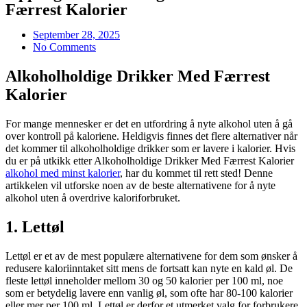
Færrest Kalorier
September 28, 2025
No Comments
Alkoholholdige Drikker Med Færrest
Kalorier
For mange mennesker er det en utfordring å nyte alkohol uten å gå
over kontroll på kaloriene. Heldigvis finnes det flere alternativer når
det kommer til alkoholholdige drikker som er lavere i kalorier. Hvis
du er på utkikk etter Alkoholholdige Drikker Med Færrest Kalorier
alkohol med minst kalorier
, har du kommet til rett sted! Denne
artikkelen vil utforske noen av de beste alternativene for å nyte
alkohol uten å overdrive kaloriforbruket.
1. Lettøl
Lettøl er et av de mest populære alternativene for dem som ønsker å
redusere kaloriinntaket sitt mens de fortsatt kan nyte en kald øl. De
fleste lettøl inneholder mellom 30 og 50 kalorier per 100 ml, noe
som er betydelig lavere enn vanlig øl, som ofte har 80-100 kalorier
eller mer per 100 ml. Lettøl er derfor et utmerket valg for forbrukere