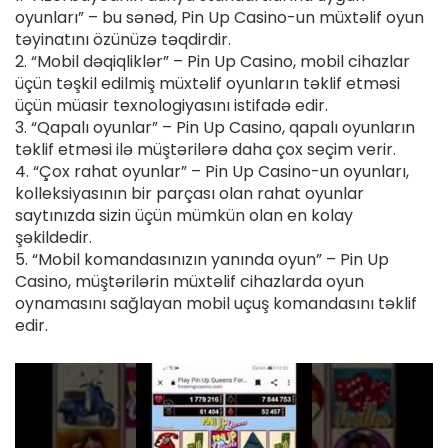
oyunları” – bu sənəd, Pin Up Casino-un müxtəlif oyun
təyinatını özünüzə təqdirdir.
2. “Mobil dəqiqliklər” – Pin Up Casino, mobil cihazlar
üçün təşkil edilmiş müxtəlif oyunların təklif etməsi
üçün müasir texnologiyasını istifadə edir.
3. “Qapalı oyunlar” – Pin Up Casino, qapalı oyunların
təklif etməsi ilə müştərilərə daha çox seçim verir.
4. “Çox rahat oyunlar” – Pin Up Casino-un oyunları,
kolleksiyasının bir parçası olan rahat oyunlar
saytınızda sizin üçün mümkün olan en kolay
şəkildedir.
5. “Mobil komandasınızın yanında oyun” – Pin Up
Casino, müştərilərin müxtəlif cihazlarda oyun
oynamasını sağlayan mobil uçuş komandasını təklif
edir.