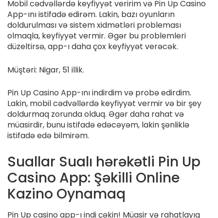
Mobil cədvəllərdə keyfiyyət veririm və Pin Up Casino
App-ını istifadə edirəm. Lakin, bazı oyunların
doldurulması və sistem xidmətləri probleması
olmaqla, keyfiyyət vermir. Əgər bu problemleri
düzeltirsə, app-ı daha çox keyfiyyət verəcək.
Müştəri: Nigar, 51 illik.
Pin Up Casino App-ını indirdim və probə edirdim.
Lakin, mobil cədvəllərdə keyfiyyət vermir və bir şey
doldurmaq zorunda olduq. Əgər daha rahat və
müasirdir, bunu istifadə edəcəyəm, lakin şənliklə
istifadə edə bilmirəm.
Suallar Sualı hərəkətli Pin Up
Casino App: Şəkilli Online
Kazino Oynamaq
Pin Up casino app-ı indi çəkin! Müasir və rahatlayıq