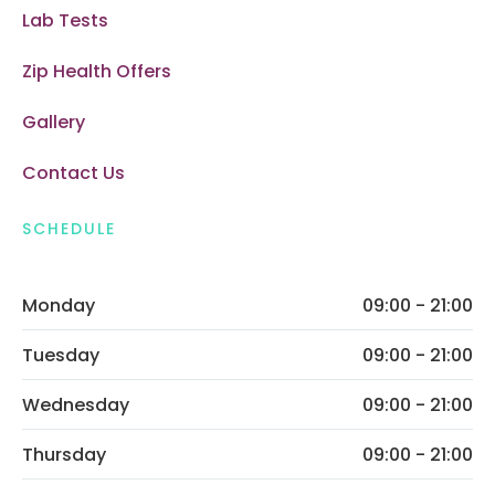
Lab Tests
Zip Health Offers
Gallery
Contact Us
SCHEDULE
Monday
09:00 - 21:00
Tuesday
09:00 - 21:00
Wednesday
09:00 - 21:00
Thursday
09:00 - 21:00