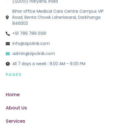
(122001) Haryana, India
Bihar office Medical Care Centre Campus VIP
Road, Benta Chowk Laheriasarai, Darbhanga
846003
+91 789 789 0391
info@zipclinik.com
admin@zipclinik.com
All 7 days a week : 9.00 AM - 9.00 PM
PAGES
Home
About Us
Services