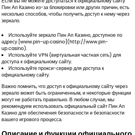
Если вы не можете доступаться к официальному сайту
Пин Ап Казино из-за блокировки или других причин, есть
несколько способов, чтобы получить доступ к нему через
зеркало.
Используйте зеркало Пин Ап Казино, доступное по
адресу [www.pin-up.casino](http://www.pin-
up.casino).
Используйте VPN (виртуальная частная сеть) для
доступа к официальному сайту.
Используйте прокси-сервер для доступа к
официальному сайту.
Важно помнить, что доступ к официальному сайту через
зеркало может быть ограниченным, и некоторые функции
могут не работать правильно. В любом случае, мы
рекомендуем использовать официальный сайт Пин Ап
Казино для обеспечения безопасности и безопасности
вашего игрового процесса.
Описание и функции официального