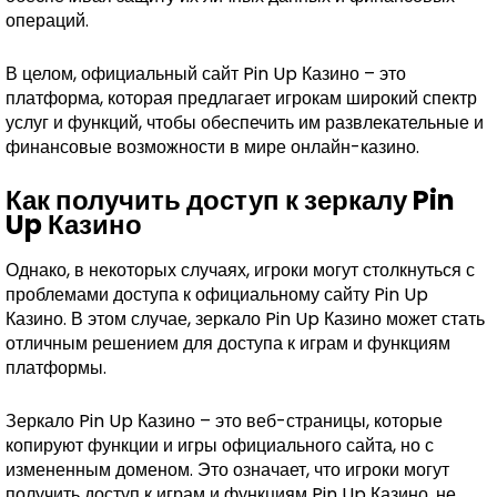
операций.
В целом, официальный сайт Pin Up Казино – это
платформа, которая предлагает игрокам широкий спектр
услуг и функций, чтобы обеспечить им развлекательные и
финансовые возможности в мире онлайн-казино.
Как получить доступ к зеркалу Pin
Up Казино
Однако, в некоторых случаях, игроки могут столкнуться с
проблемами доступа к официальному сайту Pin Up
Казино. В этом случае, зеркало Pin Up Казино может стать
отличным решением для доступа к играм и функциям
платформы.
Зеркало Pin Up Казино – это веб-страницы, которые
копируют функции и игры официального сайта, но с
измененным доменом. Это означает, что игроки могут
получить доступ к играм и функциям Pin Up Казино, не