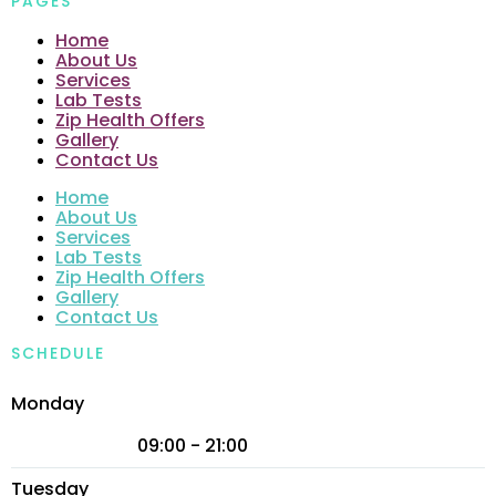
PAGES
Home
About Us
Services
Lab Tests
Zip Health Offers
Gallery
Contact Us
Home
About Us
Services
Lab Tests
Zip Health Offers
Gallery
Contact Us
SCHEDULE
Monday
09:00 - 21:00
Tuesday