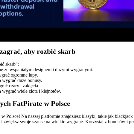
 zagrać, aby rozbić skarb
ić skarb”:
ę ze wspaniałym designem i dużymi wygranymi.
wygrać ogromne łupy.
na wygrać duże bonusy.
ać czary i zaklęcia.
 wygrać wiele złota i klejnotów.
ych FatPirate w Polsce
Polsce! Na naszej platformie znajdziesz klasyki, takie jak blackjack i
y i zwiększ swoje szanse na wielkie wygrane. Korzystaj z bonusów i pr