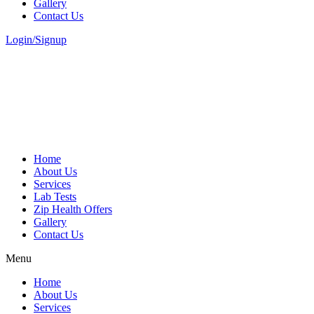
Gallery
Contact Us
Login/Signup
Home
About Us
Services
Lab Tests
Zip Health Offers
Gallery
Contact Us
Menu
Home
About Us
Services