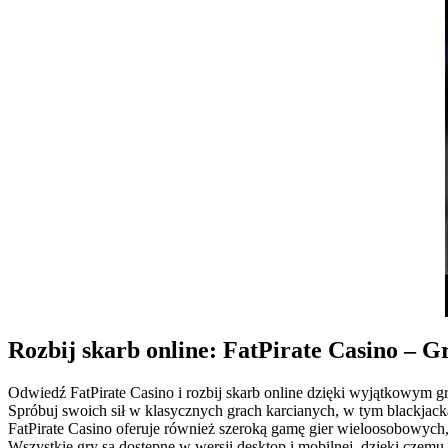
Rozbij skarb online: FatPirate Casino – 
Odwiedź FatPirate Casino i rozbij skarb online dzięki wyjątkowy
Spróbuj swoich sił w klasycznych grach karcianych, w tym blackjacka 
FatPirate Casino oferuje również szeroką gamę gier wieloosobowych,
Wszystkie gry są dostępne w wersji desktop i mobilnej, dzięki czemu