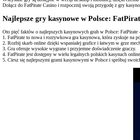
Dołącz do FatPirate Casino i rozpocznij swoją przygodę z gry kasy
Najlepsze gry kasynowe w Polsce: FatPirat
Oto pięć faktów o najlepszych kasynowych grah w Polsce: FatPirate –
1. FatPirate to nowa i rozrywkowa gra kasynowa, która zyskuje na p
2. Rozbij skarb online dzięki wspaniałej grafice i łatwym w grze me
3. Gra oferuje wysokie wygrane i przyjemne doświadczenie graczy.
4. FatPirate jest dostępny w wielu legalnych polskich kasynach online
5. Ciesz się najlepszymi grami kasynowymi w Polsce i spróbuj swoich 