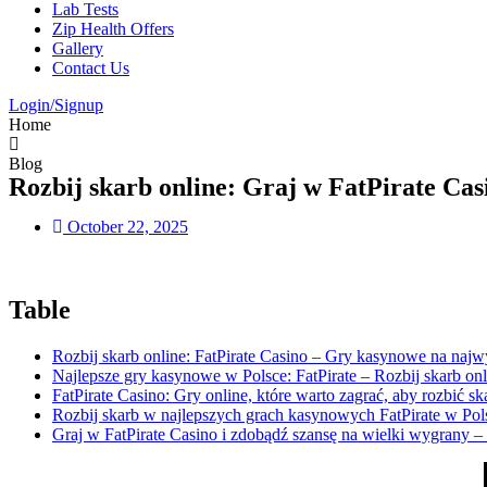
Lab Tests
Zip Health Offers
Gallery
Contact Us
Login/Signup
Home
Blog
Rozbij skarb online: Graj w FatPirate Cas
October 22, 2025
Table
Rozbij skarb online: FatPirate Casino – Gry kasynowe na naj
Najlepsze gry kasynowe w Polsce: FatPirate – Rozbij skarb onl
FatPirate Casino: Gry online, które warto zagrać, aby rozbić sk
Rozbij skarb w najlepszych grach kasynowych FatPirate w Pol
Graj w FatPirate Casino i zdobądź szansę na wielki wygrany – 