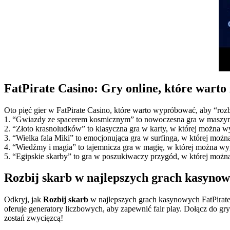
FatPirate Casino: Gry online, które warto
Oto pięć gier w FatPirate Casino, które warto wypróbować, aby “rozb
1. “Gwiazdy ze spacerem kosmicznym” to nowoczesna gra w maszyn
2. “Złoto krasnoludków” to klasyczna gra w karty, w której można 
3. “Wielka fala Miki” to emocjonująca gra w surfinga, w której moż
4. “Wiedźmy i magia” to tajemnicza gra w magię, w której można wygr
5. “Egipskie skarby” to gra w poszukiwaczy przygód, w której można
Rozbij skarb w najlepszych grach kasynow
Odkryj, jak
Rozbij skarb
w najlepszych grach kasynowych FatPirate w 
oferuje generatory liczbowych, aby zapewnić fair play. Dołącz do gr
zostań zwycięzcą!