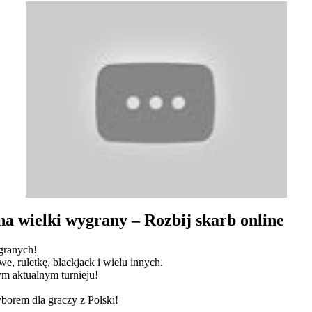
na wielki wygrany – Rozbij skarb online
ygranych!
, ruletkę, blackjack i wielu innych.
ym aktualnym turnieju!
yborem dla graczy z Polski!