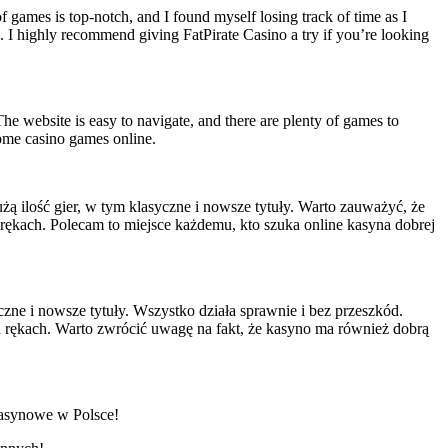
f games is top-notch, and I found myself losing track of time as I
. I highly recommend giving FatPirate Casino a try if you’re looking
 The website is easy to navigate, and there are plenty of games to
 some casino games online.
żą ilość gier, w tym klasyczne i nowsze tytuły. Warto zauważyć, że
 rękach. Polecam to miejsce każdemu, kto szuka online kasyna dobrej
zne i nowsze tytuły. Wszystko działa sprawnie i bez przeszkód.
h rękach. Warto zwrócić uwagę na fakt, że kasyno ma również dobrą
kasynowe w Polsce!