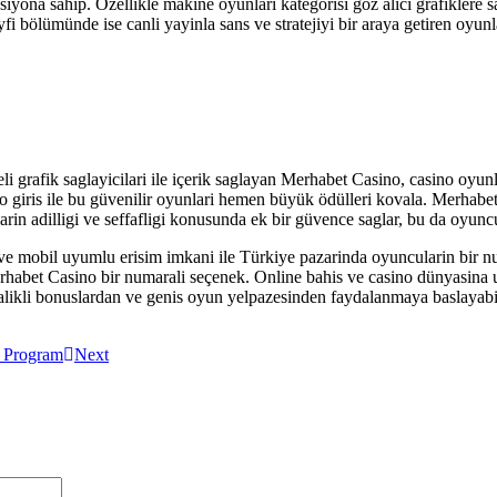
na sahip. Özellikle makine oyunlari kategorisi göz alici grafiklere sa
i bölümünde ise canli yayinla sans ve stratejiyi bir araya getiren oyunl
grafik saglayicilari ile içerik saglayan Merhabet Casino, casino oyunlar
ino giris ile bu güvenilir oyunlari hemen büyük ödülleri kovala. Merhabe
arin adilligi ve seffafligi konusunda ek bir güvence saglar, bu da oyunc
ve mobil uyumlu erisim imkani ile Türkiye pazarinda oyuncularin bir num
Merhabet Casino bir numarali seçenek. Online bahis ve casino dünyasina
alikli bonuslardan ve genis oyun yelpazesinden faydalanmaya baslayabil
s Program
Next