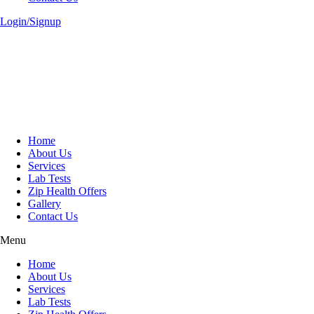
Login/Signup
Home
About Us
Services
Lab Tests
Zip Health Offers
Gallery
Contact Us
Menu
Home
About Us
Services
Lab Tests