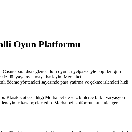
alli Oyun Platformu
 Casino, sira disi eglence dolu oyunlar yelpazesiyle popülerligini
u essiz dünyaya oynamaya baslayin. Merhabet
enli ödeme yöntemleri sayesinde para yatirma ve çekme islemleri hizli
r. Klasik slot çesitliligi Merha bet’de yüz binlerce farkli varyasyon
deneyimle kazanç elde edin. Merha bet platformu, kullanici geri