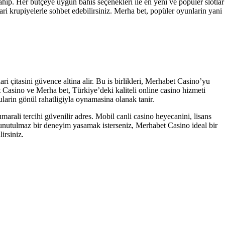
hip. Her bütçeye uygun bahis seçenekleri ile en yeni ve popüler slotlar
ari krupiyelerle sohbet edebilirsiniz. Merha bet, popüler oyunlarin yani
i çitasini güvence altina alir. Bu is birlikleri, Merhabet Casino’yu
t Casino ve Merha bet, Türkiye’deki kaliteli online casino hizmeti
ularin gönül rahatligiyla oynamasina olanak tanir.
arali tercihi güvenilir adres. Mobil canli casino heyecanini, lisans
 unutulmaz bir deneyim yasamak isterseniz, Merhabet Casino ideal bir
irsiniz.