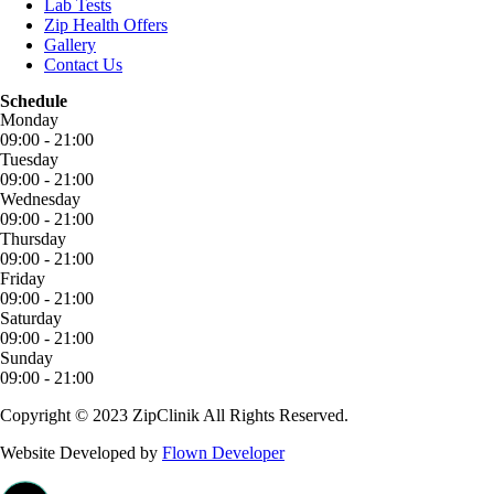
Lab Tests
Zip Health Offers
Gallery
Contact Us
Schedule
Monday
09:00 - 21:00
Tuesday
09:00 - 21:00
Wednesday
09:00 - 21:00
Thursday
09:00 - 21:00
Friday
09:00 - 21:00
Saturday
09:00 - 21:00
Sunday
09:00 - 21:00
Copyright © 2023 ZipClinik All Rights Reserved.
Website Developed by
Flown Developer