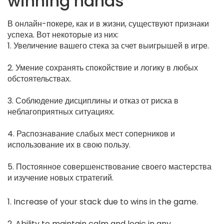
winning hands
В онлайн-покере, как и в жизни, существуют признаки
успеха. Вот некоторые из них:
1. Увеличение вашего стека за счет выигрышей в игре.
2. Умение сохранять спокойствие и логику в любых
обстоятельствах.
3. Соблюдение дисциплины и отказ от риска в
неблагоприятных ситуациях.
4. Распознавание слабых мест соперников и
использование их в свою пользу.
5. Постоянное совершенствование своего мастерства
и изучение новых стратегий.
1. Increase of your stack due to wins in the game.
2. Ability to maintain calm and logic in any