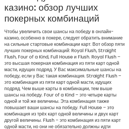
казино: обзор лучших
покерных комбинаций
Чтобы увеличить свои шансы на победу в онлайн-
казино, особенно в покере, следует обратить внимание
на сильные стартовые комбинации карт. Вот обзор пяти
лучших покерных комбинаций: Royal Flush, Straight
Flush, Four of a Kind, Full House и Flush. Royal Flush –
это высшая покерная комбинация из пяти карт одной
масти, идущих подряд. У Вас максимальные шансы на
победу, если у Вас такая комбинация. Straight Flush –
это комбинация из пяти карт одной масти, идущих
подряд. Чем выше карты в комбинации, тем выше
шансы на победу. Four of a Kind – это четыре карты
одной и той же величины. Эта комбинация также
повышает ваши шансы на победу. Full House – это
комбинация из трёх карт одной величины и двух карт
другой величины. Flush – это комбинация из пяти карт
одной масти, но они не обязательно должны идти