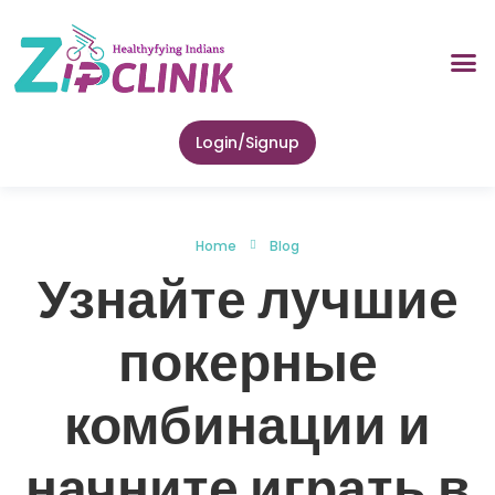
About Us
Lab Tes
Zip Health 
Contact Us
Login/Signup
Home
Blog
Узнайте лучшие
покерные
комбинации и
начните играть в