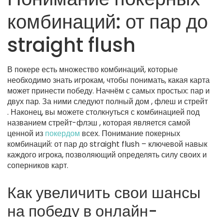
комбинаций: от пар до
straight flush
В покере есть множество комбинаций, которые
необходимо знать игрокам, чтобы понимать, какая карта
может принести победу. Начнём с самых простых: пар и
двух пар. За ними следуют полный дом , флеш и стрейт
. Наконец, вы можете столкнуться с комбинацией под
названием стрейт-флэш , которая является самой
ценной из
покердом
всех. Понимание покерных
комбинаций: от пар до straight flush – ключевой навык
каждого игрока, позволяющий определять силу своих и
соперников карт.
Как увеличить свои шансы
на победу в онлайн-