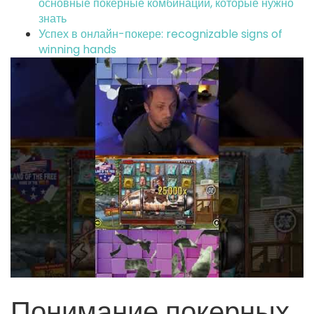
основные покерные комбинации, которые нужно
знать
Успех в онлайн-покере: recognizable signs of
winning hands
Понимание покерных