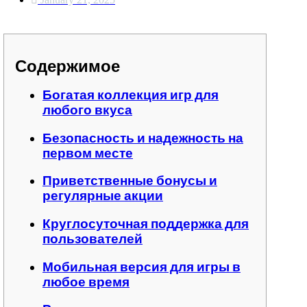
Содержимое
Богатая коллекция игр для
любого вкуса
Безопасность и надежность на
первом месте
Приветственные бонусы и
регулярные акции
Круглосуточная поддержка для
пользователей
Мобильная версия для игры в
любое время