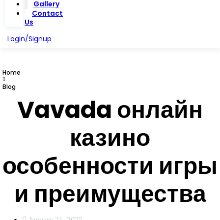
Gallery
Contact
Us
Login/Signup
Home
Blog
Vavada онлайн
казино
особенности игры
и преимущества
January 21, 2025