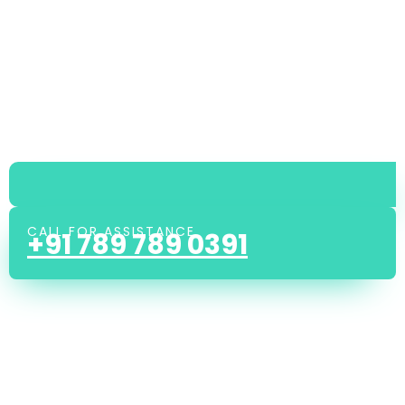
CALL FOR ASSISTANCE
+91 789 789 0391