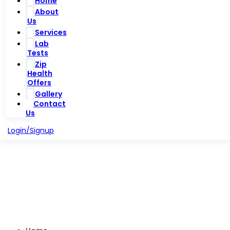
Home
About
Us
Services
Lab
Tests
Zip
Health
Offers
Gallery
Contact
Us
Login/Signup