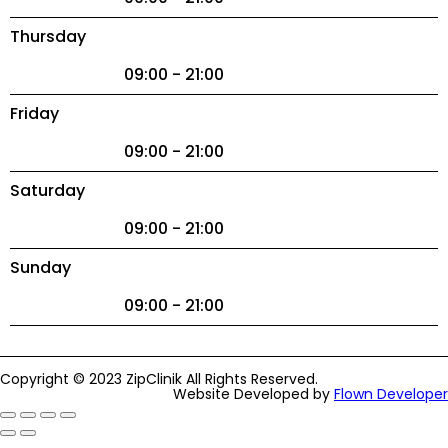
Thursday
09:00 - 21:00
Friday
09:00 - 21:00
Saturday
09:00 - 21:00
Sunday
09:00 - 21:00
Copyright © 2023 ZipClinik All Rights Reserved.
Website Developed by
Flown Developer