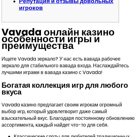
Репутация и отзывы довольных
игроков
Vavada онлайн казино
особенности игры и
преимущества
Ищете Vavada зеркало? У нас есть вавада рабочее
зеркало для стабильного вавада входа. Наслаждайтесь
лучшими играми в вавада казино с Vavada!
Богатая коллекция игр для любого
вкуса
Vavada казино предлагает своим игрокам огромный
выбор игр, который удовлетворит даже самый
взыскательный вкус. Благодаря постоянному обновлению
ассортимента, каждый найдет что-то для себя.
Классические слоты для любителей традиционных