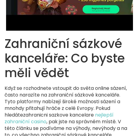
Zahraniční sázkové
kanceláře: Co byste
měli vědět
Když se rozhodnete vstoupit do světa online sázení,
často narazíte na zahraniční sázkové kanceláře.
Tyto platformy nabízejí široké možnosti sázení a
mnohdy přitahují hráče z celé Evropy. Pokud
hledátezahranicni sazkove kancelare
nejlepší
zahraniční casino
, pak jste na správném místě. V
této článku se podíváme na výhody, nevýhody a na
to, co všechno zahraniční sázkové kanceláře