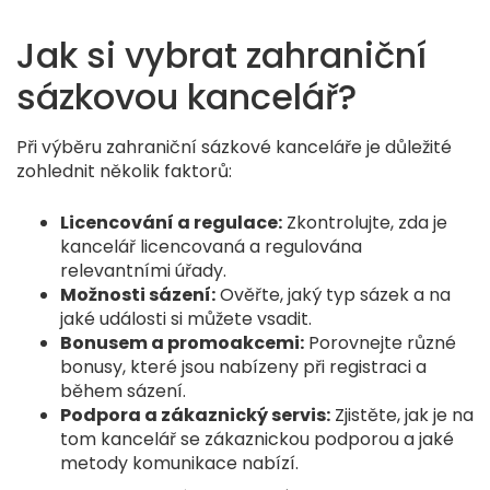
Jak si vybrat zahraniční
sázkovou kancelář?
Při výběru zahraniční sázkové kanceláře je důležité
zohlednit několik faktorů:
Licencování a regulace:
Zkontrolujte, zda je
kancelář licencovaná a regulována
relevantními úřady.
Možnosti sázení:
Ověřte, jaký typ sázek a na
jaké události si můžete vsadit.
Bonusem a promoakcemi:
Porovnejte různé
bonusy, které jsou nabízeny při registraci a
během sázení.
Podpora a zákaznický servis:
Zjistěte, jak je na
tom kancelář se zákaznickou podporou a jaké
metody komunikace nabízí.