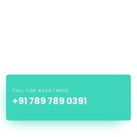
CALL FOR ASSISTANCE
+91 789 789 0391