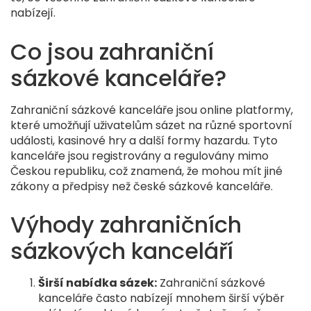
nabízejí.
Co jsou zahraniční
sázkové kanceláře?
Zahraniční sázkové kanceláře jsou online platformy,
které umožňují uživatelům sázet na různé sportovní
události, kasinové hry a další formy hazardu. Tyto
kanceláře jsou registrovány a regulovány mimo
Českou republiku, což znamená, že mohou mít jiné
zákony a předpisy než české sázkové kanceláře.
Výhody zahraničních
sázkových kanceláří
Širší nabídka sázek:
Zahraniční sázkové
kanceláře často nabízejí mnohem širší výběr