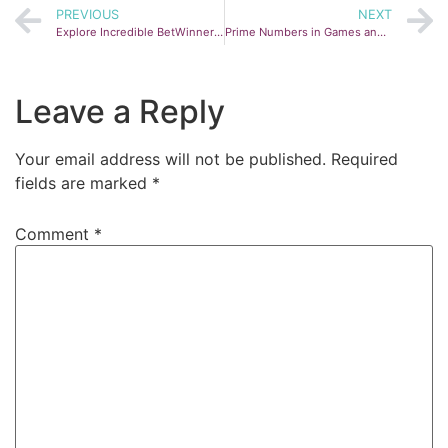
PREVIOUS
NEXT
Explore Incredible BetWinner Bonuses for Every Player
Prime Numbers in Games and History: From Spartans to Slots
Leave a Reply
Your email address will not be published.
Required
fields are marked
*
Comment
*