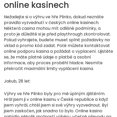
online kasinech
Nežadejte si o výhru ve hře Plinko, dokud neznáte
pravidla vyzvednutí v českých online kasinech.
Některá casina mohou mít odlišné podmínky, a
proto je důležité si je před playthrough zkontrolovat.
Pokud vyhrajete, budete muset splnit požadavky na
vklad a promo kód zadat. Poté můžete kontaktovat
online podporu kasina a požádat o vyplacení. Ujistěte
se, že máte platné údaje o platbě a osobní
informace, aby proces proběhl hladce. Nesmíte
překročit maximální limity vyplácení kasina.
Jakub, 28 let:
Výhry ve hře Plinko byly pro mě úplným zjištěním.
Hrál jsem ji v online kasinu v České republice a když
jsem vyhrál, chtěl jsem si své výhry vyzvednout. Byl
jsem zaskočen, jak snadno to bylo. Online kasino
nabídlo několik možností výběru, včetně převodu na