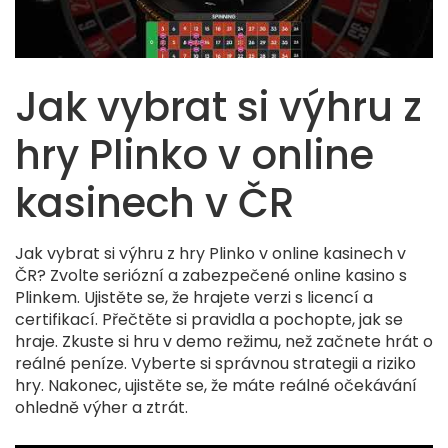
Jak vybrat si výhru z
hry Plinko v online
kasinech v ČR
Jak vybrat si výhru z hry Plinko v online kasinech v
ČR? Zvolte seriózní a zabezpečené online kasino s
Plinkem. Ujistěte se, že hrajete verzi s licencí a
certifikací. Přečtěte si pravidla a pochopte, jak se
hraje. Zkuste si hru v demo režimu, než začnete hrát o
reálné peníze. Vyberte si správnou strategii a riziko
hry. Nakonec, ujistěte se, že máte reálné očekávání
ohledně výher a ztrát.