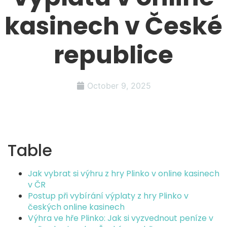
kasinech v České
republice
October 9, 2025
Table
Jak vybrat si výhru z hry Plinko v online kasinech
v ČR
Postup při vybírání výplaty z hry Plinko v
českých online kasinech
Výhra ve hře Plinko: Jak si vyzvednout peníze v