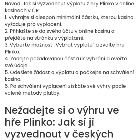
Návod: Jak si vyzvednout výplatu z hry Plinko v online
kasinech v ČR:
1. Vyhrajte si alespoň minimální částku, kterou kasino
vyžaduje pro vyplacení.
2. Přihlašte se do svého účtu v online kasinu a
přejděte na stránku s výplatami.
3. Vyberte možnost „Vybrat výplatu“ a zvolte hru
Plinko.
4. Zadejte požadovanou částku k vybrání a ověřte
své údaje.
5. Odešlete žádost o výplatu a počkejte na schválení
kasina.
6. Po schválení vyplacení získáte své výhry podle
volené metody platby.
Nežadejte si o výhru ve
hře Plinko: Jak si ji
vyzvednout v českých