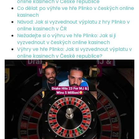
online kasinech v České republice
Co dělat po výhře ve hře Plinko v českých online
kasinech
Návod: Jak si vyzvednout výplatu z hry Plinko v
online kasinech v ČR
Nežadejte si o výhru ve hře Plinko: Jak si ji
vyzvednout v českých online kasinech
Výhry ve hře Plinko: Jak si vyzvednout výplatu v
online kasinech v České republice?