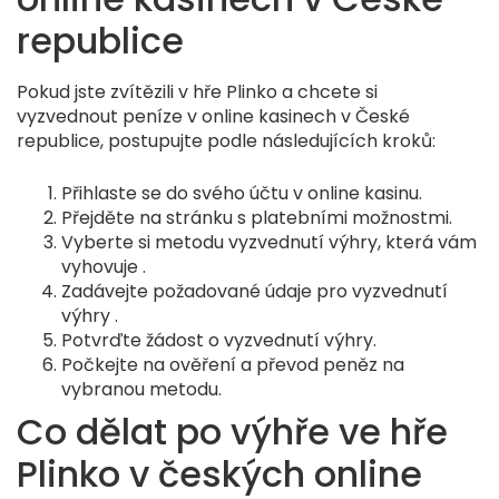
republice
Pokud jste zvítězili v hře Plinko a chcete si
vyzvednout peníze v online kasinech v České
republice, postupujte podle následujících kroků:
Přihlaste se do svého účtu v online kasinu.
Přejděte na stránku s platebními možnostmi.
Vyberte si metodu vyzvednutí výhry, která vám
vyhovuje .
Zadávejte požadované údaje pro vyzvednutí
výhry .
Potvrďte žádost o vyzvednutí výhry.
Počkejte na ověření a převod peněz na
vybranou metodu.
Co dělat po výhře ve hře
Plinko v českých online