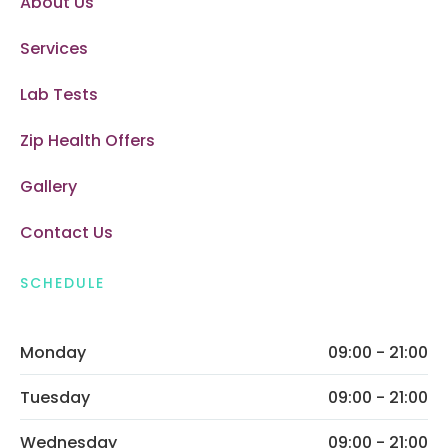
About Us
Services
Lab Tests
Zip Health Offers
Gallery
Contact Us
SCHEDULE
Monday
09:00 - 21:00
Tuesday
09:00 - 21:00
Wednesday
09:00 - 21:00