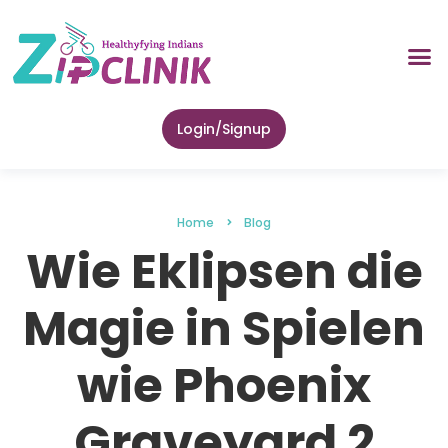
About Us
Lab Tes
Zip Health 
Contact Us
Login/Signup
Home
Blog
Wie Eklipsen die
Magie in Spielen
wie Phoenix
Graveyard 2