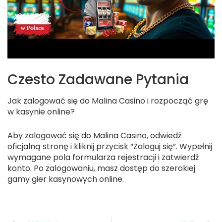
Czesto Zadawane Pytania
Jak zalogować się do Malina Casino i rozpocząć grę
w kasynie online?
Aby zalogować się do Malina Casino, odwiedź
oficjalną stronę i kliknij przycisk “Zaloguj się”. Wypełnij
wymagane pola formularza rejestracji i zatwierdź
konto. Po zalogowaniu, masz dostęp do szerokiej
gamy gier kasynowych online.