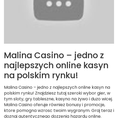
Malina Casino – jedno z
najlepszych online kasyn
na polskim rynku!
Malina Casino – jedno z najlepszych online kasyn na
polskim rynku! Znajdziesz tutaj szeroki wybor gier, w
tym sloty, gry tableszne, kasyno na żywo i duzo wicej.
Malina Casino oferuje równiez bonusy i promocje,
ktore pomogna wzrosc twoim wygranym. Graj teraz i
doznaj autentycznego dozzenia hazardu online.