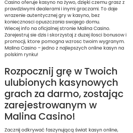
Casino oferuje kasyno na żywo, dzięki czemu grasz z
prawdziwymi dealerami i inymi graczami. To daje
wrazenie autentycznej gry w kasyno, bez
koniecznosci opuszczania swojego domu.
Wiecej info na oficjalnej stronie Malina Casino.
Zarejestruj sie dzis i skorzystaj z duzej ilosci bonusow i
promocji, ktore pomogna wzrosc twoim wygranym.
Malina Casino – jedno z najlepszych online kasyn na
polskim rynku!
Rozpocznij grę w Twoich
ulubionych kasynowych
grach za darmo, zostając
zarejestrowanym w
Malina Casino!
Zacznij odkrywać faszynującą świat kasyn online,