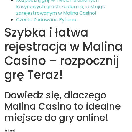
Rozpocznij grę w Twoich ulubionych
kasynowych grach za darmo, zostając
zarejestrowanym w Malina Casino!
Czesto Zadawane Pytania
Szybka i łatwa
rejestracja w Malina
Casino – rozpocznij
grę Teraz!
Dowiedz się, dlaczego
Malina Casino to idealne
miejsce do gry online!
html