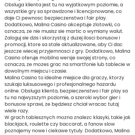
Obsluga klienta jest tu na wyjatkowym poziomie, a
wszystkie gry sa sprawdzone i licencjonowane, co
daje Ci pewnosc bezpieczenstwa i fair play.
Dodatkowo, Malina Casino akceptuje zlotowki, co
oznacza, ze nie musisz sie martic o wymiany walut.
Zaloguj sie dzis i skorzystaj z duzej ilosci bonusow i
promocji, ktore sa stale aktualizowane, aby Ci dac
jeszcze wiecej przyjemnosci z gry. Dodatkowo, Malina
Casino oferuje mobilna wersje swojej strony, co
oznacza, ze mozes grac na smartfonie lub tablecie w
dowolnym miejscu i czasie.
Malina Casino to idealne miejsce dla graczy, ktorzy
szukaja luksusowego i profesjonalnego hazardu
online. Obsluga klienta, bezpieczenstwo i fair play sa
tu na najwyzszym poziomie, a szeroki wybor gier i
bonusow sprawi, ze będziesz chciał wracac tutaj
wiele razy.
W grach tablesznych mozna znalezc klasyki, takie jak
blackjack, roulette czy baccarat, a fanow slow
poznajemy nowe i ciekawe tytuly. Dodatkowo, Malina