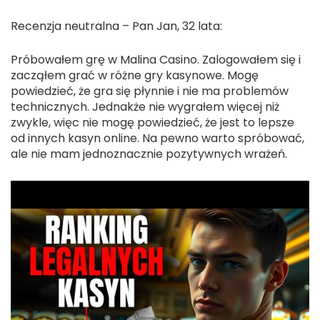
Recenzja neutralna – Pan Jan, 32 lata:
Próbowałem grę w Malina Casino. Zalogowałem się i
zacząłem grać w różne gry kasynowe. Mogę
powiedzieć, że gra się płynnie i nie ma problemów
technicznych. Jednakże nie wygrałem więcej niż
zwykle, więc nie mogę powiedzieć, że jest to lepsze
od innych kasyn online. Na pewno warto spróbować,
ale nie mam jednoznacznie pozytywnych wrażeń.