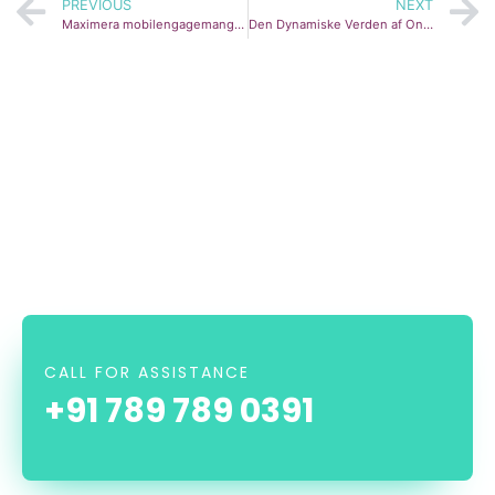
PREVIOUS
NEXT
Maximera mobilengagemang: Strategier för moderna spelutvecklare
Den Dynamiske Verden af Online Spil: Innovativ Gaming og Player Engagement
CALL FOR ASSISTANCE
+91 789 789 0391