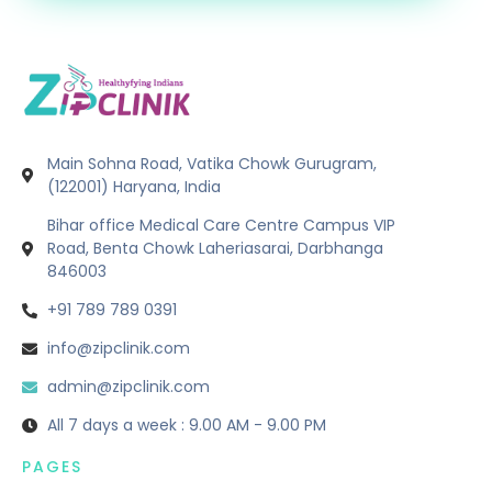
Main Sohna Road, Vatika Chowk Gurugram,
(122001) Haryana, India
Bihar office Medical Care Centre Campus VIP
Road, Benta Chowk Laheriasarai, Darbhanga
846003
+91 789 789 0391
info@zipclinik.com
admin@zipclinik.com
All 7 days a week : 9.00 AM - 9.00 PM
PAGES