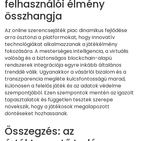
felhasználói élmény
összhangja
Az online szerencsejáték piac dinamikus fejlődése
arra ösztönzi a platformokat, hogy innovatív
technológiákat alkalmazzanak a játékélmény
fokozására. A mesterséges intelligencia, a virtuális
valóság és a biztonságos blockchain-alapú
rendszerek integrációja egyre inkább általános
trenddé válik. Ugyanakkor a vásárlói bizalom és a
transzparencia megléte kulcsfontosságú marad,
különösen a felelős játék és az adatok védelme
szempontjából. Ezen szempontok mentén az igazolt
tapasztalatok és független tesztek szerepe
növekszik, hogy a játékosok megalapozott
döntéseket hozhassanak.
Összegzés: az