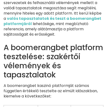
szervezetek és felhasználói vélemények mellett a
valódi tapasztalatok megosztása segít megítélni,
mennyire hiteles egy adott platform. Itt kerül képbe
a
valós tapasztalatok és teszt a boomerangbet
platformjáról
lehetősége, mint megbízható
referencia, amely alátámasztja a platform
sajátosságait és erősségeit.
A boomerangbet platform
tesztelése: szakértői
vélemények és
tapasztalatok
A boomerangbet kaszinó platformját számos
független értékelő tesztelte az elmúlt időszakban,
kiemelve a következőket: