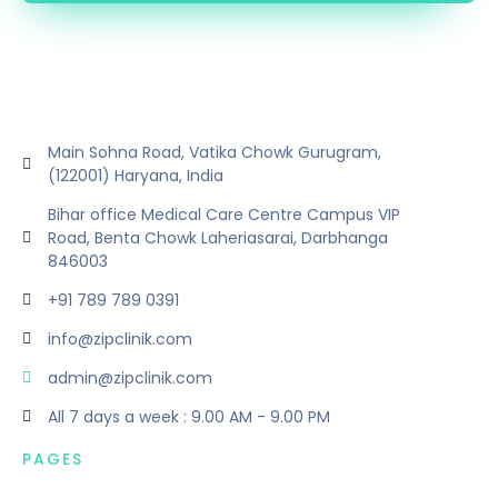
Main Sohna Road, Vatika Chowk Gurugram,
(122001) Haryana, India
Bihar office Medical Care Centre Campus VIP
Road, Benta Chowk Laheriasarai, Darbhanga
846003
+91 789 789 0391
info@zipclinik.com
admin@zipclinik.com
All 7 days a week : 9.00 AM - 9.00 PM
PAGES