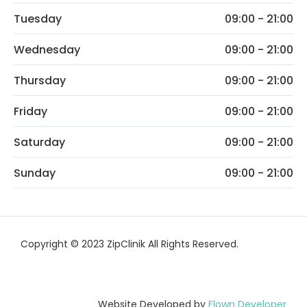
Tuesday
09:00 - 21:00
Wednesday
09:00 - 21:00
Thursday
09:00 - 21:00
Friday
09:00 - 21:00
Saturday
09:00 - 21:00
Sunday
09:00 - 21:00
Copyright © 2023 ZipClinik All Rights Reserved.
Website Developed by
Flown Developer