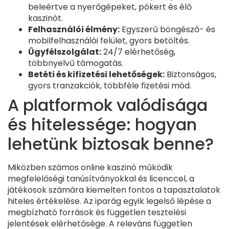
beleértve a nyerőgépeket, pókert és élő
kaszinót.
Felhasználói élmény:
Egyszerű böngésző- és
mobilfelhasználói felület, gyors betöltés.
Ügyfélszolgálat:
24/7 elérhetőség,
többnyelvű támogatás.
Betéti és kifizetési lehetőségek:
Biztonságos,
gyors tranzakciók, többféle fizetési mód.
A platformok valódisága
és hitelessége: hogyan
lehetünk biztosak benne?
Miközben számos online kaszinó működik
megfelelőségi tanúsítványokkal és licenccel, a
játékosok számára kiemelten fontos a tapasztalatok
hiteles értékelése. Az iparág egyik legelső lépése a
megbízható források és független tesztelési
jelentések elérhetősége. A releváns független