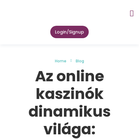
About Us
Lab Tes
Zip Health 
Contact Us
Login/Signup
Home
Blog
Az online
kaszinók
dinamikus
világa: