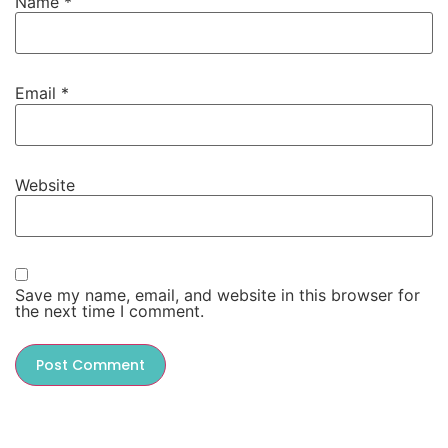
Name
*
Email
*
Website
Save my name, email, and website in this browser for
the next time I comment.