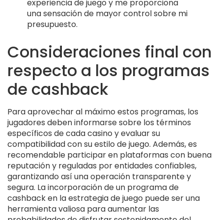
experiencia de juego y me proporciona
una sensación de mayor control sobre mi
presupuesto.
Consideraciones final con
respecto a los programas
de cashback
Para aprovechar al máximo estos programas, los
jugadores deben informarse sobre los términos
específicos de cada casino y evaluar su
compatibilidad con su estilo de juego. Además, es
recomendable participar en plataformas con buena
reputación y reguladas por entidades confiables,
garantizando así una operación transparente y
segura. La incorporación de un programa de
cashback en la estrategia de juego puede ser una
herramienta valiosa para aumentar las
probabilidades de disfrutar sostenidamente del