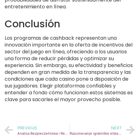
entretenimiento en línea.
Conclusión
Los programas de cashback representan una
innovación importante en la oferta de incentivos del
sector del juego en línea, ofreciendo a los usuarios
una forma de reducir pérdidas y optimizar su
experiencia. Sin embargo, su efectividad y beneficios
dependen en gran medida de la transparencia y las
condiciones que cada casino pone a disposición de
sus jugadores. Elegir plataformas confiables y
entender a fondo cómo funcionan estos sistemas es
clave para sacarles el mayor provecho posible.
PREVIOUS
NEXT
Analiza Bezpieczeństwa i Regulacji w Branży Hazardowej Online w Polsce
Razumevanje igralniške etike: Zakaj casino trenuje pravilno?