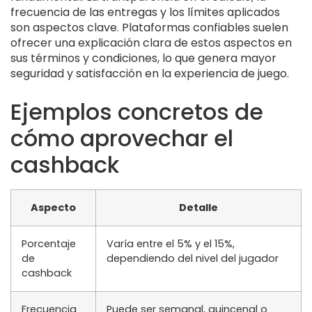
frecuencia de las entregas y los límites aplicados
son aspectos clave. Plataformas confiables suelen
ofrecer una explicación clara de estos aspectos en
sus términos y condiciones, lo que genera mayor
seguridad y satisfacción en la experiencia de juego.
Ejemplos concretos de
cómo aprovechar el
cashback
Aspecto
Detalle
Porcentaje
Varía entre el 5% y el 15%,
de
dependiendo del nivel del jugador
cashback
Frecuencia
Puede ser semanal, quincenal o