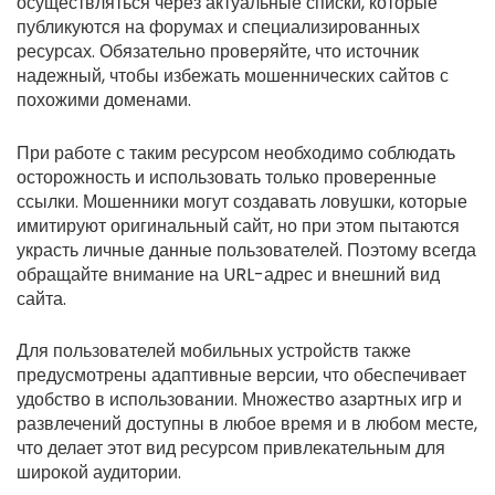
осуществляться через актуальные списки, которые
публикуются на форумах и специализированных
ресурсах. Обязательно проверяйте, что источник
надежный, чтобы избежать мошеннических сайтов с
похожими доменами.
При работе с таким ресурсом необходимо соблюдать
осторожность и использовать только проверенные
ссылки. Мошенники могут создавать ловушки, которые
имитируют оригинальный сайт, но при этом пытаются
украсть личные данные пользователей. Поэтому всегда
обращайте внимание на URL-адрес и внешний вид
сайта.
Для пользователей мобильных устройств также
предусмотрены адаптивные версии, что обеспечивает
удобство в использовании. Множество азартных игр и
развлечений доступны в любое время и в любом месте,
что делает этот вид ресурсом привлекательным для
широкой аудитории.