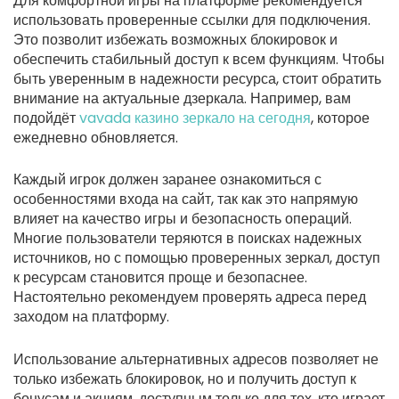
Для комфортной игры на платформе рекомендуется
использовать проверенные ссылки для подключения.
Это позволит избежать возможных блокировок и
обеспечить стабильный доступ к всем функциям. Чтобы
быть уверенным в надежности ресурса, стоит обратить
внимание на актуальные дзеркала. Например, вам
подойдёт
vavada казино зеркало на сегодня
, которое
ежедневно обновляется.
Каждый игрок должен заранее ознакомиться с
особенностями входа на сайт, так как это напрямую
влияет на качество игры и безопасность операций.
Многие пользователи теряются в поисках надежных
источников, но с помощью проверенных зеркал, доступ
к ресурсам становится проще и безопаснее.
Настоятельно рекомендуем проверять адреса перед
заходом на платформу.
Использование альтернативных адресов позволяет не
только избежать блокировок, но и получить доступ к
бонусам и акциям, доступным только для тех, кто играет