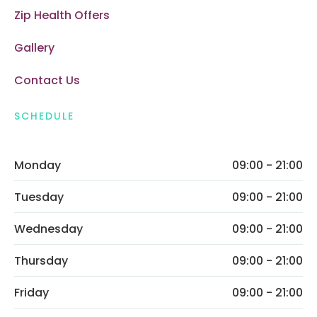
Zip Health Offers
Gallery
Contact Us
SCHEDULE
Monday
09:00 - 21:00
Tuesday
09:00 - 21:00
Wednesday
09:00 - 21:00
Thursday
09:00 - 21:00
Friday
09:00 - 21:00