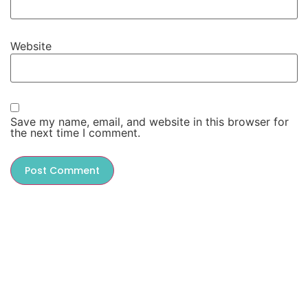
Website
Save my name, email, and website in this browser for
the next time I comment.