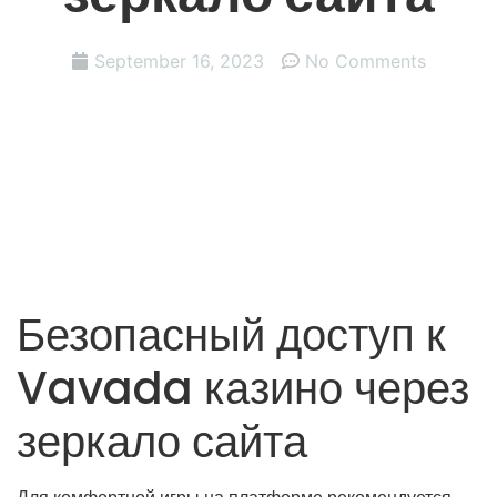
September 16, 2023
No Comments
Безопасный доступ к
Vavada казино через
зеркало сайта