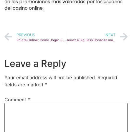
de las promociones más valoradas por los usuarios
del casino online.
PREVIOUS
NEXT
Roleta Online: Como Jogar, Estratégias e Melhores Casinos
Jouez à Big Bass Bonanza machine à sous vidéo par Pragmatic Play
Leave a Reply
Your email address will not be published.
Required
fields are marked
*
Comment
*