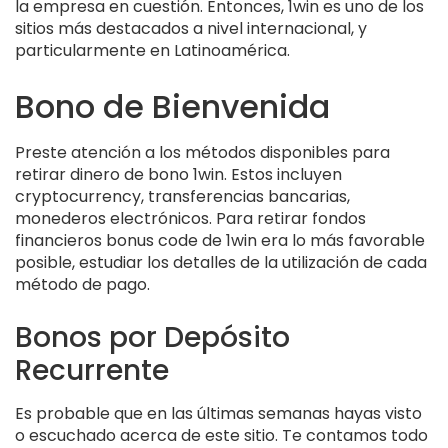
la empresa en cuestión. Entonces, 1win es uno de los
sitios más destacados a nivel internacional, y
particularmente en Latinoamérica.
Bono de Bienvenida
Preste atención a los métodos disponibles para
retirar dinero de bono 1win. Estos incluyen
cryptocurrency, transferencias bancarias,
monederos electrónicos. Para retirar fondos
financieros bonus code de 1win era lo más favorable
posible, estudiar los detalles de la utilización de cada
método de pago.
Bonos por Depósito
Recurrente
Es probable que en las últimas semanas hayas visto
o escuchado acerca de este sitio. Te contamos todo