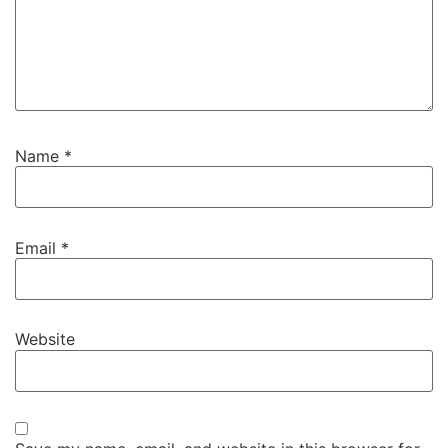
Name
*
Email
*
Website