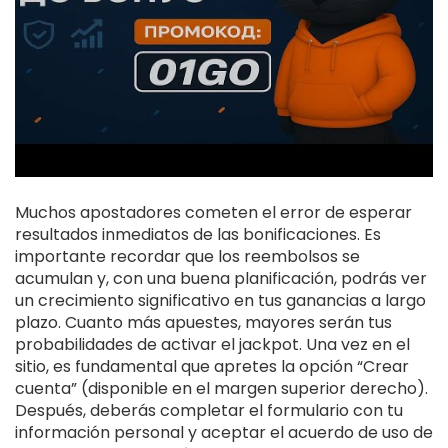
Muchos apostadores cometen el error de esperar
resultados inmediatos de las bonificaciones. Es
importante recordar que los reembolsos se
acumulan y, con una buena planificación, podrás ver
un crecimiento significativo en tus ganancias a largo
plazo. Cuanto más apuestes, mayores serán tus
probabilidades de activar el jackpot. Una vez en el
sitio, es fundamental que apretes la opción “Crear
cuenta” (disponible en el margen superior derecho).
Después, deberás completar el formulario con tu
información personal y aceptar el acuerdo de uso de