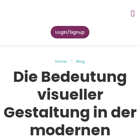
About Us
Lab Tes
Zip Health 
Contact Us
Login/Signup
Home
Blog
Die Bedeutung
visueller
Gestaltung in der
modernen