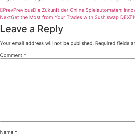
Prev
Previous
Die Zukunft der Online Spielautomaten: Inno
Next
Get the Most from Your Trades with Sushiswap DEX
Leave a Reply
Your email address will not be published.
Required fields 
Comment
*
Name
*