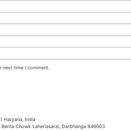
e next time I comment.
 Haryana, India
, Benta Chowk Laheriasarai, Darbhanga 846003