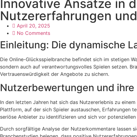
Innovative Ansätze in d
Nutzererfahrungen un
April 20, 2025
No Comments
Einleitung: Die dynamische L
Die Online-Glücksspielbranche befindet sich im stetigen W
sondern auch auf verantwortungsvolles Spielen setzen. Bra
Vertrauenswürdigkeit der Angebote zu sichern.
Nutzerbewertungen und ihre
In den letzten Jahren hat sich das Nutzererlebnis zu eine
Plattform, auf der sich Spieler austauschen, Erfahrungen 
seriöse Anbieter zu identifizieren und sich vor potenziellen
Durch sorgfältige Analyse der Nutzerkommentare lassen sic
Branchenstudien belegen, dass positive Nutzererfahrungen 