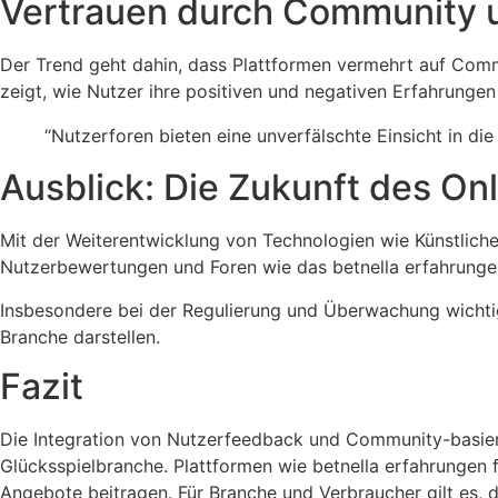
Vertrauen durch Community 
Der Trend geht dahin, dass Plattformen vermehrt auf Comm
zeigt, wie Nutzer ihre positiven und negativen Erfahrungen 
“Nutzerforen bieten eine unverfälschte Einsicht in di
Ausblick: Die Zukunft des On
Mit der Weiterentwicklung von Technologien wie Künstlicher
Nutzerbewertungen und Foren wie das betnella erfahrungen
Insbesondere bei der Regulierung und Überwachung wichtig
Branche darstellen.
Fazit
Die Integration von Nutzerfeedback und Community-basierte
Glücksspielbranche. Plattformen wie betnella erfahrungen 
Angebote beitragen. Für Branche und Verbraucher gilt es, 