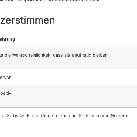
utzerstimmen
fahrung
t die Wahrscheinlichkeit, dass sie langfristig bleiben.
ervor.
ositiv.
ür Selbstlimits und Unterstützung bei Problemen von Nutzern