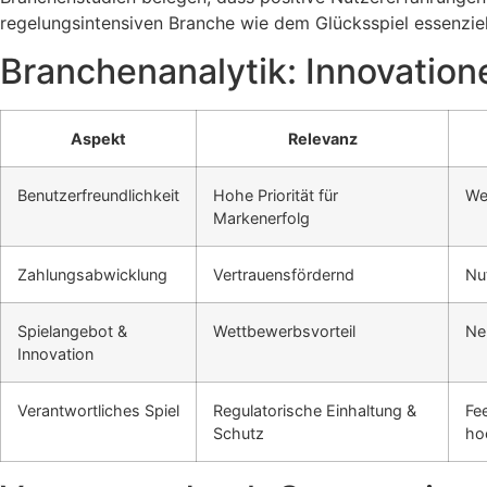
regelungsintensiven Branche wie dem Glücksspiel essenziell
Branchenanalytik: Innovatio
Aspekt
Relevanz
Benutzerfreundlichkeit
Hohe Priorität für
Wen
Markenerfolg
Zahlungsabwicklung
Vertrauensfördernd
Nu
Spielangebot &
Wettbewerbsvorteil
Ne
Innovation
Verantwortliches Spiel
Regulatorische Einhaltung &
Fe
Schutz
ho