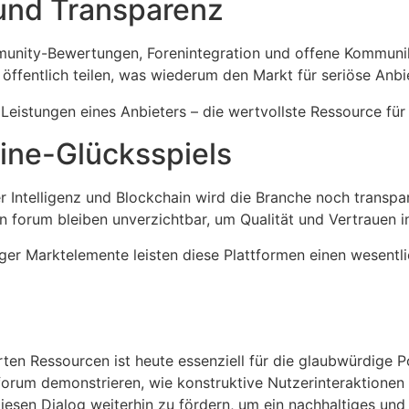
und Transparenz
unity-Bewertungen, Forenintegration und offene Kommunika
öffentlich teilen, was wiederum den Markt für seriöse Anbie
e Leistungen eines Anbieters – die wertvollste Ressource fü
line-Glücksspiels
 Intelligenz und Blockchain wird die Branche noch transpar
 forum bleiben unverzichtbar, um Qualität und Vertrauen 
er Marktelemente leisten diese Plattformen einen wesentli
n Ressourcen ist heute essenziell für die glaubwürdige Pos
forum demonstrieren, wie konstruktive Nutzerinteraktionen
diesen Dialog weiterhin zu fördern, um ein nachhaltiges un