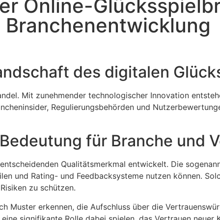
er Online-Glücksspielbr
d Branchenentwicklung
andschaft des digitalen Glück
andel. Mit zunehmender technologischer Innovation entstehe
ncheninsider, Regulierungsbehörden und Nutzerbewertungen 
 Bedeutung für Branche und 
m entscheidenden Qualitätsmerkmal entwickelt. Die sogenan
teilen und Rating- und Feedbacksysteme nutzen können. Solc
 Risiken zu schützen.
h Muster erkennen, die Aufschluss über die Vertrauenswürd
eine signifikante Rolle dabei spielen, das Vertrauen neuer