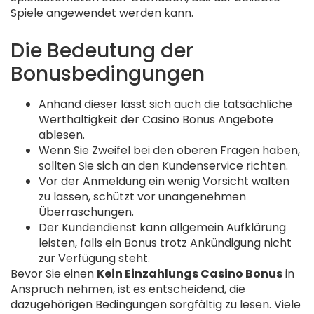
Spiele angewendet werden kann.
Die Bedeutung der
Bonusbedingungen
Anhand dieser lässt sich auch die tatsächliche
Werthaltigkeit der Casino Bonus Angebote
ablesen.
Wenn Sie Zweifel bei den oberen Fragen haben,
sollten Sie sich an den Kundenservice richten.
Vor der Anmeldung ein wenig Vorsicht walten
zu lassen, schützt vor unangenehmen
Überraschungen.
Der Kundendienst kann allgemein Aufklärung
leisten, falls ein Bonus trotz Ankündigung nicht
zur Verfügung steht.
Bevor Sie einen
Kein Einzahlungs Casino Bonus
in
Anspruch nehmen, ist es entscheidend, die
dazugehörigen Bedingungen sorgfältig zu lesen. Viele