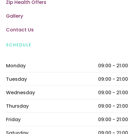
Zip Health Offers
Gallery
Contact Us
SCHEDULE
Monday
09:00 - 21:00
Tuesday
09:00 - 21:00
Wednesday
09:00 - 21:00
Thursday
09:00 - 21:00
Friday
09:00 - 21:00
Saturday
09:00 - 21:00