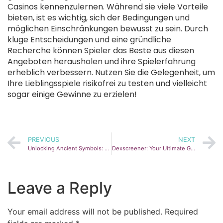
Casinos kennenzulernen. Während sie viele Vorteile
bieten, ist es wichtig, sich der Bedingungen und
möglichen Einschränkungen bewusst zu sein. Durch
kluge Entscheidungen und eine gründliche
Recherche können Spieler das Beste aus diesen
Angeboten herausholen und ihre Spielerfahrung
erheblich verbessern. Nutzen Sie die Gelegenheit, um
Ihre Lieblingsspiele risikofrei zu testen und vielleicht
sogar einige Gewinne zu erzielen!
PREVIOUS
NEXT
Unlocking Ancient Symbols: From Pharaohs to Modern Art
Dexscreener: Your Ultimate Guide to DEX Scanning Tools
Leave a Reply
Your email address will not be published.
Required