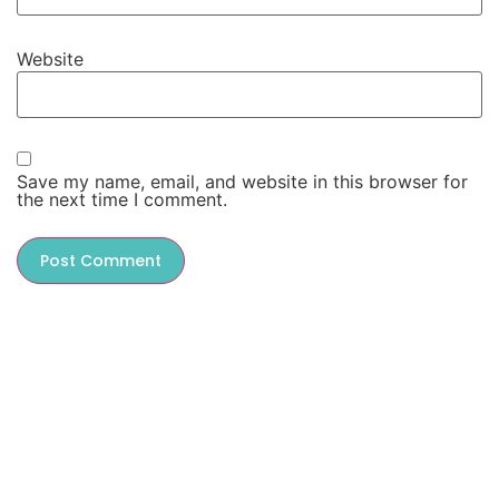
Website
Save my name, email, and website in this browser for
the next time I comment.