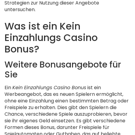
Strategien zur Nutzung dieser Angebote
untersuchen.
Was ist ein Kein
Einzahlungs Casino
Bonus?
Weitere Bonusangebote für
Sie
Ein
Kein Einzahlungs Casino Bonus
ist ein
Werbeangebot, das es neuen Spielern ermöglicht,
ohne eine Einzahlung einen bestimmten Betrag oder
Freispiele zu erhalten. Dies gibt den Spielern die
Chance, verschiedene Spiele auszuprobieren, bevor
sie ihr eigenes Geld einsetzen. Es gibt verschiedene
Formen dieses Bonus, darunter Freispiele für
Spielautomaten oder Guthaben, das auf beliebte