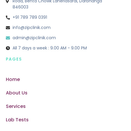
Road, Benta Chowk Laheriasarai, Darbhanga
846003
+91 789 789 0391
info@zipclinik.com
admin@zipclinik.com
All 7 days a week : 9.00 AM - 9.00 PM
PAGES
Home
About Us
Services
Lab Tests