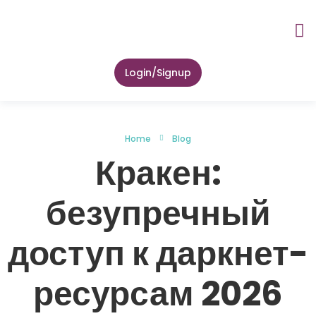
About Us
Lab Tes
Zip Health 
Contact Us
Login/Signup
Home
Blog
Кракен:
безупречный
доступ к даркнет-
ресурсам 2026