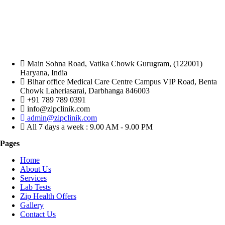
Main Sohna Road, Vatika Chowk Gurugram, (122001)
Haryana, India
Bihar office Medical Care Centre Campus VIP Road, Benta
Chowk Laheriasarai, Darbhanga 846003
+91 789 789 0391
info@zipclinik.com
admin@zipclinik.com
All 7 days a week : 9.00 AM - 9.00 PM
Pages
Home
About Us
Services
Lab Tests
Zip Health Offers
Gallery
Contact Us