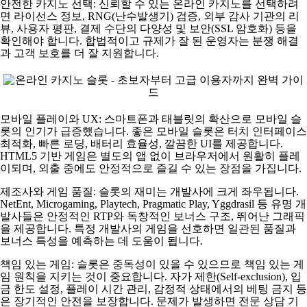
안전한 카지노 선택: 신뢰할 수 있는 온라인 카지노를 선택하려
면 라이선스 정보, RNG(난수발생기) 검증, 외부 감사 기관의 리
뷰, 사용자 평판, 결제 수단의 다양성 및 보안(SSL 암호화) 등을
확인해야 합니다. 합법적이고 규제가 잘 된 운영자는 분쟁 해결
과 고객 보호를 더 잘 지원합니다.
모바일 플레이와 UX: 스마트폰과 태블릿의 확산으로 모바일 슬
롯의 인기가 급증했습니다. 좋은 모바일 슬롯은 터치 인터페이스
최적화, 빠른 로딩, 배터리 효율성, 깔끔한 UI를 제공합니다.
HTML5 기반 게임은 별도의 앱 없이 브라우저에서 원활히 플레
이되며, 외출 중에도 안정적으로 즐길 수 있는 장점을 가집니다.
제조사와 게임 품질: 슬롯의 재미는 개발사에 크게 좌우됩니다.
NetEnt, Microgaming, Playtech, Pragmatic Play, Yggdrasil 등 유명 개
발사들은 안정적인 RTP와 독창적인 보너스 구조, 뛰어난 그래픽
을 제공합니다. 특정 개발사의 게임을 선호하면 일관된 품질과
보너스 특성을 예측하는 데 도움이 됩니다.
책임 있는 게임: 슬롯은 중독성이 있을 수 있으므로 책임 있는 게
임 원칙을 지키는 것이 중요합니다. 자가 제한(Self-exclusion), 입
금 한도 설정, 플레이 시간 관리, 감정적 상태에서의 베팅 금지 등
은 장기적인 안전을 보장합니다. 문제가 발생하면 전문 상담 기