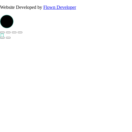
Website Developed by
Flown Developer