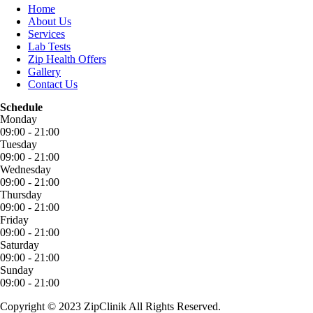
Home
About Us
Services
Lab Tests
Zip Health Offers
Gallery
Contact Us
Schedule
Monday
09:00 - 21:00
Tuesday
09:00 - 21:00
Wednesday
09:00 - 21:00
Thursday
09:00 - 21:00
Friday
09:00 - 21:00
Saturday
09:00 - 21:00
Sunday
09:00 - 21:00
Copyright © 2023 ZipClinik All Rights Reserved.