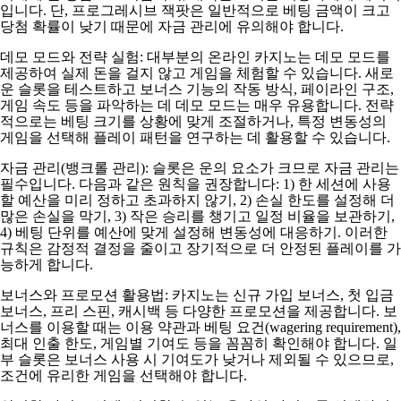
입니다. 단, 프로그레시브 잭팟은 일반적으로 베팅 금액이 크고
당첨 확률이 낮기 때문에 자금 관리에 유의해야 합니다.
데모 모드와 전략 실험: 대부분의 온라인 카지노는 데모 모드를
제공하여 실제 돈을 걸지 않고 게임을 체험할 수 있습니다. 새로
운 슬롯을 테스트하고 보너스 기능의 작동 방식, 페이라인 구조,
게임 속도 등을 파악하는 데 데모 모드는 매우 유용합니다. 전략
적으로는 베팅 크기를 상황에 맞게 조절하거나, 특정 변동성의
게임을 선택해 플레이 패턴을 연구하는 데 활용할 수 있습니다.
자금 관리(뱅크롤 관리): 슬롯은 운의 요소가 크므로 자금 관리는
필수입니다. 다음과 같은 원칙을 권장합니다: 1) 한 세션에 사용
할 예산을 미리 정하고 초과하지 않기, 2) 손실 한도를 설정해 더
많은 손실을 막기, 3) 작은 승리를 챙기고 일정 비율을 보관하기,
4) 베팅 단위를 예산에 맞게 설정해 변동성에 대응하기. 이러한
규칙은 감정적 결정을 줄이고 장기적으로 더 안정된 플레이를 가
능하게 합니다.
보너스와 프로모션 활용법: 카지노는 신규 가입 보너스, 첫 입금
보너스, 프리 스핀, 캐시백 등 다양한 프로모션을 제공합니다. 보
너스를 이용할 때는 이용 약관과 베팅 요건(wagering requirement),
최대 인출 한도, 게임별 기여도 등을 꼼꼼히 확인해야 합니다. 일
부 슬롯은 보너스 사용 시 기여도가 낮거나 제외될 수 있으므로,
조건에 유리한 게임을 선택해야 합니다.