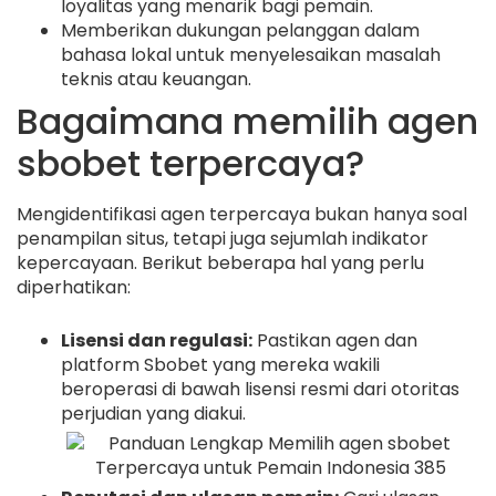
loyalitas yang menarik bagi pemain.
Memberikan dukungan pelanggan dalam
bahasa lokal untuk menyelesaikan masalah
teknis atau keuangan.
Bagaimana memilih agen
sbobet terpercaya?
Mengidentifikasi agen terpercaya bukan hanya soal
penampilan situs, tetapi juga sejumlah indikator
kepercayaan. Berikut beberapa hal yang perlu
diperhatikan:
Lisensi dan regulasi:
Pastikan agen dan
platform Sbobet yang mereka wakili
beroperasi di bawah lisensi resmi dari otoritas
perjudian yang diakui.