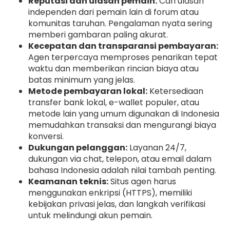
Reputasi dan ulasan pemain:
Cari ulasan
independen dari pemain lain di forum atau
komunitas taruhan. Pengalaman nyata sering
memberi gambaran paling akurat.
Kecepatan dan transparansi pembayaran:
Agen terpercaya memproses penarikan tepat
waktu dan memberikan rincian biaya atau
batas minimum yang jelas.
Metode pembayaran lokal:
Ketersediaan
transfer bank lokal, e-wallet populer, atau
metode lain yang umum digunakan di Indonesia
memudahkan transaksi dan mengurangi biaya
konversi.
Dukungan pelanggan:
Layanan 24/7,
dukungan via chat, telepon, atau email dalam
bahasa Indonesia adalah nilai tambah penting.
Keamanan teknis:
Situs agen harus
menggunakan enkripsi (HTTPS), memiliki
kebijakan privasi jelas, dan langkah verifikasi
untuk melindungi akun pemain.