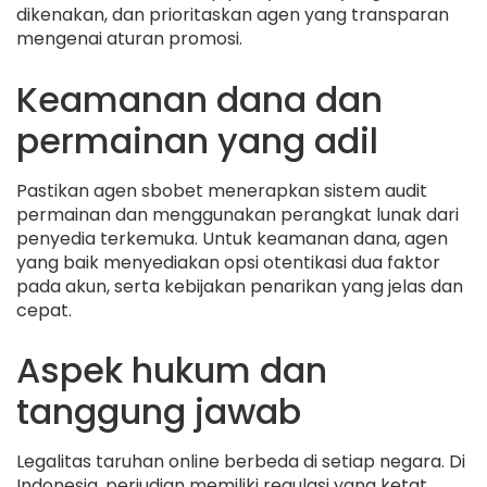
dikenakan, dan prioritaskan agen yang transparan
mengenai aturan promosi.
Keamanan dana dan
permainan yang adil
Pastikan agen sbobet menerapkan sistem audit
permainan dan menggunakan perangkat lunak dari
penyedia terkemuka. Untuk keamanan dana, agen
yang baik menyediakan opsi otentikasi dua faktor
pada akun, serta kebijakan penarikan yang jelas dan
cepat.
Aspek hukum dan
tanggung jawab
Legalitas taruhan online berbeda di setiap negara. Di
Indonesia, perjudian memiliki regulasi yang ketat,