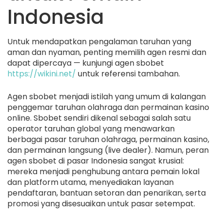
Indonesia
Untuk mendapatkan pengalaman taruhan yang
aman dan nyaman, penting memilih agen resmi dan
dapat dipercaya — kunjungi agen sbobet
https://wikini.net/
untuk referensi tambahan.
Agen sbobet menjadi istilah yang umum di kalangan
penggemar taruhan olahraga dan permainan kasino
online. Sbobet sendiri dikenal sebagai salah satu
operator taruhan global yang menawarkan
berbagai pasar taruhan olahraga, permainan kasino,
dan permainan langsung (live dealer). Namun, peran
agen sbobet di pasar Indonesia sangat krusial:
mereka menjadi penghubung antara pemain lokal
dan platform utama, menyediakan layanan
pendaftaran, bantuan setoran dan penarikan, serta
promosi yang disesuaikan untuk pasar setempat.