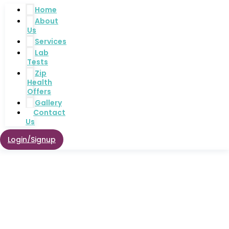
Home
About
Us
Services
Lab
Tests
Zip
Health
Offers
Gallery
Contact
Us
Login/Signup