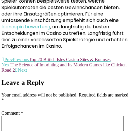
Spieler können beispielsweise testen, welche
Spielautomaten die besten Gewinnchancen bieten,
oder ihre Einsatzgrößen optimieren. Für eine
umfassende Einschätzung empfiehlt sich auch eine
loonaspin bewertung
, um langfristig die besten
Entscheidungen im Casino zu treffen. Langfristig führt
dies zu einer verbesserten Spielstrategie und erhöhten
Erfolgschancen im Casino.
Prev
Previous
Top 20 British Isles Casino Sites & Bonuses
Next
The Science of Imprinting and Its Modern Games like Chicken
Road 2
Next
Leave a Reply
Your email address will not be published.
Required fields are marked
*
Comment
*