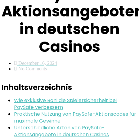
Aktionsangebote
in deutschen
Casinos
December 16, 2024
No Comments
Inhaltsverzeichnis
Wie exklusive Boni die Spielersicherheit bei
PaySafe verbessern
Praktische Nutzung von PaySafe-Aktionscodes für
maximale Gewinne
Unterschiedliche Arten von PaySafe-
Aktionsangebote in deutschen Casinos