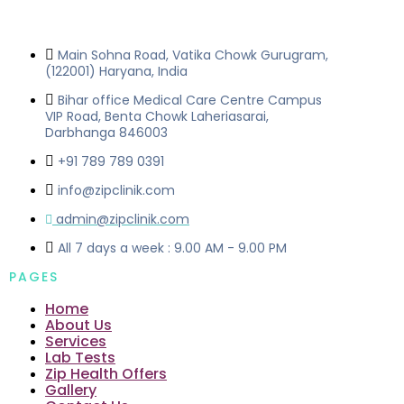
Main Sohna Road, Vatika Chowk Gurugram,
(122001) Haryana, India
Bihar office Medical Care Centre Campus
VIP Road, Benta Chowk Laheriasarai,
Darbhanga 846003
+91 789 789 0391
info@zipclinik.com
admin@zipclinik.com
All 7 days a week : 9.00 AM - 9.00 PM
PAGES
Home
About Us
Services
Lab Tests
Zip Health Offers
Gallery