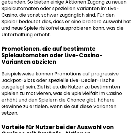
gebunden. So bieten einige Aktionen Zugang zu neuen
Spielautomaten oder speziellen Varianten im Live-
Casino, die sonst schwer zugänglich sind. Für den
Spieler bedeutet dies, dass er eine breitere Auswahl hat
und neue Spiele risikofrei ausprobieren kann, was die
Unterhaltung erhöht.
Promotionen, die auf bestimmte
Spielautomaten oder Live-Casino-
Varianten abzielen
Beispielsweise können Promotions auf progressive
Jackpot-Slots oder spezielle Live-Dealer-Tische
ausgelegt sein. Ziel ist es, die Nutzer zu bestimmten
Spielen zu motivieren, was die Spielvielfalt im Casino
erhöht und den Spielern die Chance gibt, höhere
Gewinne zu erzielen, wenn sie auf diese Varianten
setzen.
Vorteile für Nutzer bei der Auswahl von