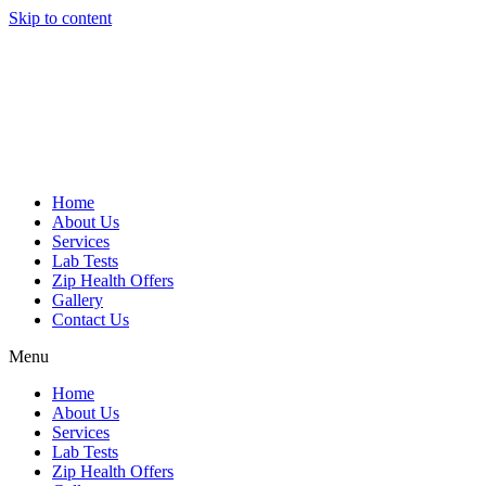
Skip to content
Home
About Us
Services
Lab Tests
Zip Health Offers
Gallery
Contact Us
Menu
Home
About Us
Services
Lab Tests
Zip Health Offers